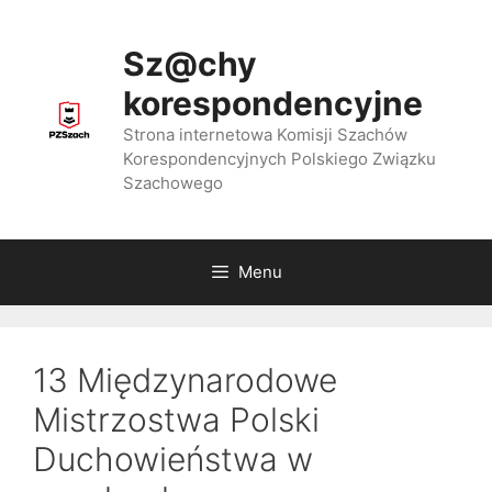
Przejdź
do
Sz@chy
treści
korespondencyjne
Strona internetowa Komisji Szachów
Korespondencyjnych Polskiego Związku
Szachowego
Menu
13 Międzynarodowe
Mistrzostwa Polski
Duchowieństwa w