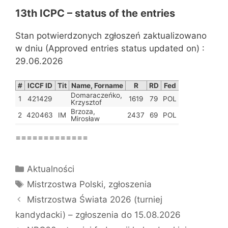
13th ICPC – status of the entries
Stan potwierdzonych zgłoszeń zaktualizowano
w dniu (Approved entries status updated on) :
29.06.2026
#
ICCF ID
Tit
Name, Forname
R
RD
Fed
Approved
Domaraczeńko,
1
421429
1619
79
POL
19.06.2026
Krzysztof
Brzoza,
2
420463
IM
2437
69
POL
19.06.2026
Mirosław
=============
Kategorie
Aktualności
Tagi
Mistrzostwa Polski
,
zgłoszenia
Mistrzostwa Świata 2026 (turniej
kandydacki) – zgłoszenia do 15.08.2026