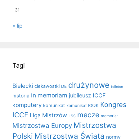
31
« lip
Tagi
drużynowe
Bielecki
ciekawostki
DE
felieton
in memoriam
jubileusz ICCF
historia
Kongres
komputery
komunikat
komunikat KSzK
mecze
ICCF
Liga Mistrzów
LSS
memoriał
Mistrzostwa
Mistrzostwa Europy
Polski
Mistrzostwa Świata
normy