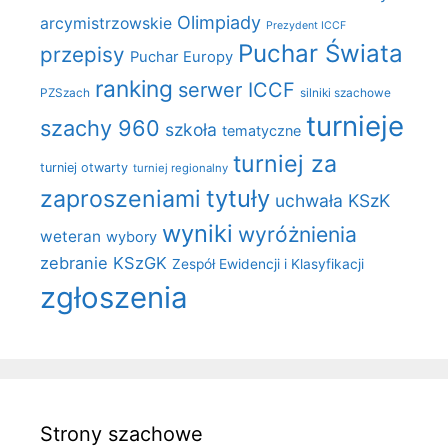
Olimpiady
arcymistrzowskie
Prezydent ICCF
Puchar Świata
przepisy
Puchar Europy
ranking
serwer ICCF
PZSzach
silniki szachowe
turnieje
szachy 960
szkoła
tematyczne
turniej za
turniej otwarty
turniej regionalny
zaproszeniami
tytuły
uchwała KSzK
wyniki
wyróżnienia
weteran
wybory
zebranie KSzGK
Zespół Ewidencji i Klasyfikacji
zgłoszenia
Strony szachowe