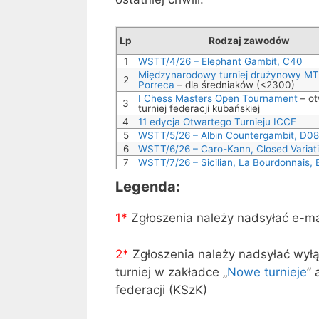
Lp
Rodzaj zawodów
1
WSTT/4/26 – Elephant Gambit, C40
Międzynarodowy turniej drużynowy MT
2
Porreca
– dla średniaków (<2300)
I Chess Masters Open Tournament
– ot
3
turniej federacji kubańskiej
4
11 edycja Otwartego Turnieju ICCF
5
WSTT/5/26 – Albin Countergambit, D08
6
WSTT/6/26 – Caro-Kann, Closed Variati
7
WSTT/7/26 – Sicilian, La Bourdonnais,
Legenda:
1*
Zgłoszenia należy nadsyłać e-m
2*
Zgłoszenia należy nadsyłać wył
turniej w zakładce „
Nowe turnieje
” 
federacji (KSzK)