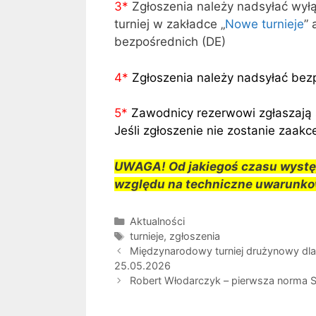
3
*
Zgłoszenia należy nadsyłać wył
turniej w zakładce „
Nowe turnieje
” 
bezpośrednich (DE)
4
*
Zgłoszenia należy nadsyłać bez
5
*
Zawodnicy rezerwowi zgłaszają 
Jeśli zgłoszenie nie zostanie zaa
UWAGA! Od jakiegoś czasu występ
względu na techniczne uwarunkow
Kategorie
Aktualności
Tagi
turnieje
,
zgłoszenia
Międzynarodowy turniej drużynowy dla
25.05.2026
Robert Włodarczyk – pierwsza norma