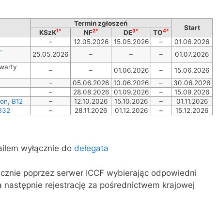
Termin zgłoszeń
Start
1*
2*
3*
4*
KSzK
NF
DE
TO
–
12.05.2026
15.05.2026
–
01.06.2026
-
25.05.2026
–
–
–
01.07.2026
warty
–
–
01.06.2026
–
15.06.2026
–
05.06.2026
10.06.2026
–
30.06.2026
–
28.08.2026
01.09.2026
–
15.09.2026
on, B12
–
12.10.2026
15.10.2026
–
01.11.2026
 B32
–
28.11.2026
01.12.2026
–
15.12.2026
ailem wyłącznie do
delegata
ącznie poprzez serwer ICCF wybierając odpowiedni
a następnie rejestrację za pośrednictwem krajowej