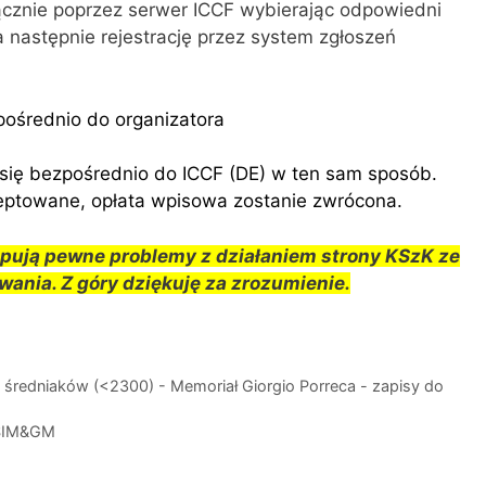
ącznie poprzez serwer ICCF wybierając odpowiedni
a następnie rejestrację przez system zgłoszeń
pośrednio do organizatora
się bezpośrednio do ICCF (DE) w ten sam sposób.
kceptowane, opłata wpisowa zostanie zwrócona.
ują pewne problemy z działaniem strony KSzK ze
ania. Z góry dziękuję za zrozumienie.
 średniaków (<2300) - Memoriał Giorgio Porreca - zapisy do
 SIM&GM