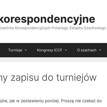
korespondencyjne
i Szachów Korespondencyjnych Polskiego Związku Szachowego
Turnieje
Kongresy ICCF
O szachach
ny zapisu do turniejów
ejów, jak w zestawieniu poniżej. Proszę nie czekać do