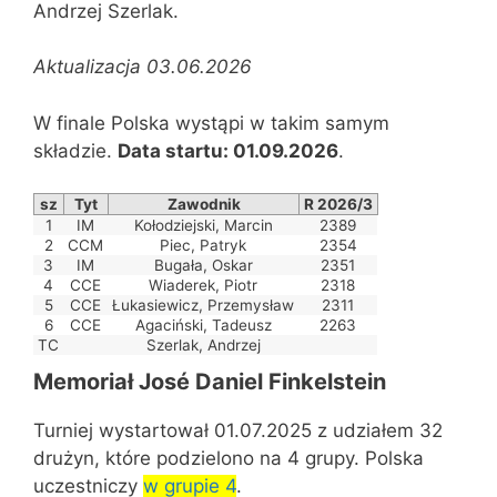
Andrzej Szerlak.
Aktualizacja 03.06.2026
W finale Polska wystąpi w takim samym
składzie.
Data startu: 01.09.2026
.
sz
Tyt
Zawodnik
R 2026/3
1
IM
Kołodziejski, Marcin
2389
2
CCM
Piec, Patryk
2354
3
IM
Bugała, Oskar
2351
4
CCE
Wiaderek, Piotr
2318
5
CCE
Łukasiewicz, Przemysław
2311
6
CCE
Agaciński, Tadeusz
2263
TC
Szerlak, Andrzej
Memoriał José Daniel Finkelstein
Turniej wystartował 01.07.2025 z udziałem 32
drużyn, które podzielono na 4 grupy. Polska
uczestniczy
w grupie 4
.