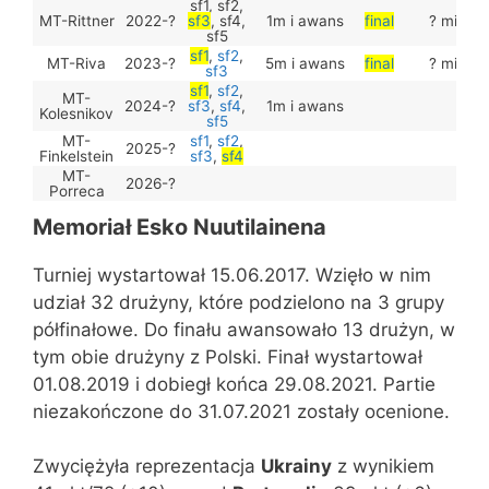
sf1, sf2,
MT-Rittner
2022-?
sf3
, sf4,
1m i awans
final
? miejsc
sf5
sf1
,
sf2
,
MT-Riva
2023-?
5m i awans
final
? miejsc
sf3
sf1
,
sf2
,
MT-
2024-?
sf3
,
sf4
,
1m i awans
Kolesnikov
sf5
MT-
sf1
,
sf2
,
2025-?
Finkelstein
sf3
,
sf4
MT-
2026-?
Porreca
Memoriał Esko Nuutilainena
Turniej wystartował 15.06.2017. Wzięło w nim
udział 32 drużyny, które podzielono na 3 grupy
półfinałowe. Do finału awansowało 13 drużyn, w
tym obie drużyny z Polski. Finał wystartował
01.08.2019 i dobiegł końca 29.08.2021. Partie
niezakończone do 31.07.2021 zostały ocenione.
Zwyciężyła reprezentacja
Ukrainy
z wynikiem