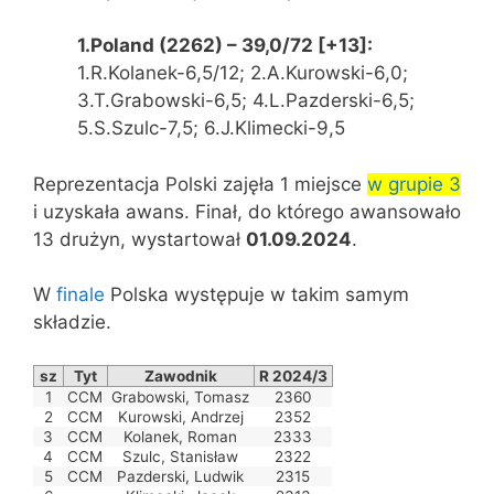
1.Poland (2262) – 39,0/72 [+13]:
1.R.Kolanek-6,5/12; 2.A.Kurowski-6,0;
3.T.Grabowski-6,5; 4.L.Pazderski-6,5;
5.S.Szulc-7,5; 6.J.Klimecki-9,5
Reprezentacja Polski zajęła 1 miejsce
w grupie 3
i uzyskała awans. Finał, do którego awansowało
13 drużyn, wystartował
01.09.2024
.
W
finale
Polska występuje w takim samym
składzie.
sz
Tyt
Zawodnik
R 2024/3
1
CCM
Grabowski, Tomasz
2360
2
CCM
Kurowski, Andrzej
2352
3
CCM
Kolanek, Roman
2333
4
CCM
Szulc, Stanisław
2322
5
CCM
Pazderski, Ludwik
2315