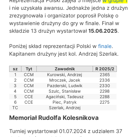
Reprezentacja Polski zajęła 5 miejsce
w grupie 1
i nie uzyskała awansu. Jednakże jedna z drużyn
zrezygnowała i organizator poprosił Polskę o
wystawienie drużyny do gry w finale. Finał w
składzie 13 drużyn wystartował
15.06.2025
.
Poniżej skład reprezentacji Polski w
finale
.
Kapitanem drużyny jest kol. Andrzej Szerlak.
sz
Tyt
Zawodnik
R 2025/2
1
CCM
Kurowski, Andrzej
2365
2
CCM
Mroczek, Jacek
2336
3
CCM
Pazderski, Ludwik
2330
4
CCM
Szulc, Stanisław
2298
5
CCE
Agaciński, Tadeusz
2288
6
CCE
Piec, Patryk
2275
TC
Szerlak, Andrzej
Memoriał Rudolfa Kolesnikova
Turniej wystartował 01.07.2024 z udziałem 37