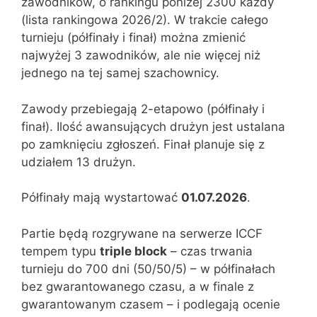
zawodników, o rankingu poniżej 2300 każdy
(lista rankingowa 2026/2). W trakcie całego
turnieju (półfinały i finał) można zmienić
najwyżej 3 zawodników, ale nie więcej niż
jednego na tej samej szachownicy.
Zawody przebiegają 2-etapowo (półfinały i
finał). Ilość awansujących drużyn jest ustalana
po zamknięciu zgłoszeń. Finał planuje się z
udziałem 13 drużyn.
Półfinały mają wystartować
01.07.2026
.
Partie będą rozgrywane na serwerze ICCF
tempem typu
triple block
– czas trwania
turnieju do 700 dni (50/50/5) – w półfinałach
bez gwarantowanego czasu, a w finale z
gwarantowanym czasem – i podlegają ocenie