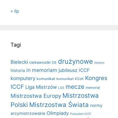
« lip
Tagi
drużynowe
Bielecki
ciekawostki
DE
felieton
in memoriam
jubileusz ICCF
historia
Kongres
komputery
komunikat
komunikat KSzK
mecze
ICCF
Liga Mistrzów
LSS
memoriał
Mistrzostwa
Mistrzostwa Europy
Polski
Mistrzostwa Świata
normy
Olimpiady
arcymistrzowskie
Prezydent ICCF