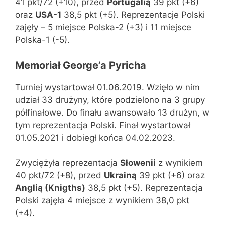
41 pkt/72 (+10), przed
Portugalią
39 pkt (+6)
oraz
USA-1
38,5 pkt (+5). Reprezentacje Polski
zajęły – 5 miejsce Polska-2 (+3) i 11 miejsce
Polska-1 (-5).
Memoriał George’a Pyricha
Turniej wystartował 01.06.2019. Wzięło w nim
udział 33 drużyny, które podzielono na 3 grupy
półfinałowe. Do finału awansowało 13 drużyn, w
tym reprezentacja Polski. Finał wystartował
01.05.2021 i dobiegł końca 04.02.2023.
Zwyciężyła reprezentacja
Słowenii
z wynikiem
40 pkt/72 (+8), przed
Ukrainą
39 pkt (+6) oraz
Anglią (Knigths)
38,5 pkt (+5). Reprezentacja
Polski zajęła 4 miejsce z wynikiem 38,0 pkt
(+4).