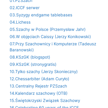
01.PZSzach
02.ICCF serwer
03.Syzygy endgame tablebases
04.Lichess
05.Szachy w Polsce (Przemysław Jahr)
06.W objęciach Caissy (Jerzy Konikowski)
07.Przy Szachownicy i Komputerze (Tadeusz
Baranowski)
08.KSzGK (blogspot)
09.KSzGK (stronygratis)
10.Tylko szachy (Jerzy Skonieczny)
12.Chessarbiter (Adam Curyło)
13.Centralny Rejestr PZSzach
14.Kalendarz szachowy (OTB)
15.Świętokrzyski Związek Szachowy
16.Celebrating 60 years of the ICCF