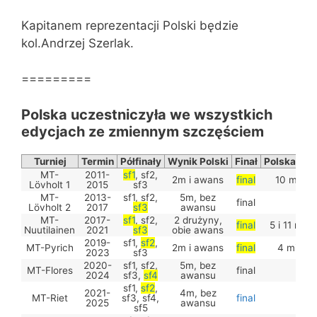
Kapitanem reprezentacji Polski będzie
kol.Andrzej Szerlak.
=========
Polska uczestniczyła we wszystkich
edycjach ze zmiennym szczęściem
Turniej
Termin
Półfinały
Wynik Polski
Finał
Polska w fi
MT-
2011-
sf1
, sf2,
2m i awans
final
10 miejs
Lövholt 1
2015
sf3
MT-
2013-
sf1, sf2,
5m, bez
final
Lövholt 2
2017
sf3
awansu
MT-
2017-
sf1
, sf2,
2 drużyny,
final
5 i 11 miej
Nuutilainen
2021
sf3
obie awans
2019-
sf1,
sf2
,
MT-Pyrich
2m i awans
final
4 miejsc
2023
sf3
2020-
sf1, sf2,
5m, bez
MT-Flores
final
2024
sf3,
sf4
awansu
sf1,
sf2
,
2021-
4m, bez
MT-Riet
sf3, sf4,
final
2025
awansu
sf5