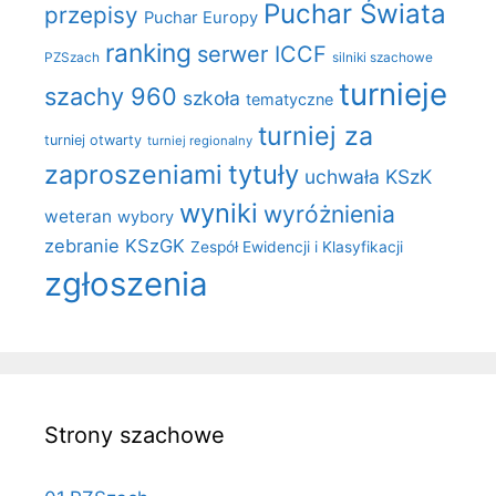
Puchar Świata
przepisy
Puchar Europy
ranking
serwer ICCF
PZSzach
silniki szachowe
turnieje
szachy 960
szkoła
tematyczne
turniej za
turniej otwarty
turniej regionalny
zaproszeniami
tytuły
uchwała KSzK
wyniki
wyróżnienia
weteran
wybory
zebranie KSzGK
Zespół Ewidencji i Klasyfikacji
zgłoszenia
Strony szachowe