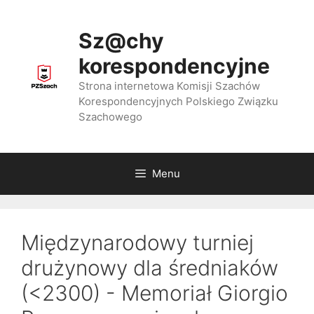
Przejdź
do
Sz@chy
treści
korespondencyjne
Strona internetowa Komisji Szachów
Korespondencyjnych Polskiego Związku
Szachowego
Menu
Międzynarodowy turniej
drużynowy dla średniaków
(<2300) - Memoriał Giorgio