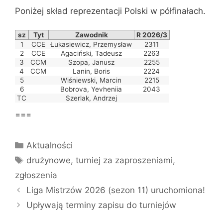
Poniżej skład reprezentacji Polski w półfinałach.
sz
Tyt
Zawodnik
R 2026/3
1
CCE
Łukasiewicz, Przemysław
2311
2
CCE
Agaciński, Tadeusz
2263
3
CCM
Szopa, Janusz
2255
4
CCM
Lanin, Boris
2224
5
Wiśniewski, Marcin
2215
6
Bobrova, Yevheniia
2043
TC
Szerlak, Andrzej
===
Kategorie
Aktualności
Tagi
drużynowe
,
turniej za zaproszeniami
,
zgłoszenia
Liga Mistrzów 2026 (sezon 11) uruchomiona!
Upływają terminy zapisu do turniejów