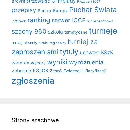
Olimpiady
arcymistrzowskie
Prezydent ICCF
Puchar Świata
przepisy
Puchar Europy
ranking
serwer ICCF
PZSzach
silniki szachowe
turnieje
szachy 960
szkoła
tematyczne
turniej za
turniej otwarty
turniej regionalny
zaproszeniami
tytuły
uchwała KSzK
wyniki
wyróżnienia
weteran
wybory
zebranie KSzGK
Zespół Ewidencji i Klasyfikacji
zgłoszenia
Strony szachowe