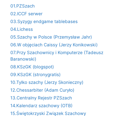
01.PZSzach
02.ICCF serwer
03.Syzygy endgame tablebases
04.Lichess
05.Szachy w Polsce (Przemysław Jahr)
06.W objęciach Caissy (Jerzy Konikowski)
07.Przy Szachownicy i Komputerze (Tadeusz
Baranowski)
08.KSzGK (blogspot)
09.KSzGK (stronygratis)
10.Tylko szachy (Jerzy Skonieczny)
12.Chessarbiter (Adam Curyło)
13.Centralny Rejestr PZSzach
14.Kalendarz szachowy (OTB)
15.Świętokrzyski Związek Szachowy