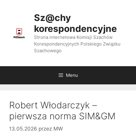
Przejdź
do
Sz@chy
treści
korespondencyjne
Strona internetowa Komisji Szachów
Korespondencyjnych Polskiego Związku
Szachowego
Menu
Robert Włodarczyk –
pierwsza norma SIM&GM
13.05.2026
przez
MW