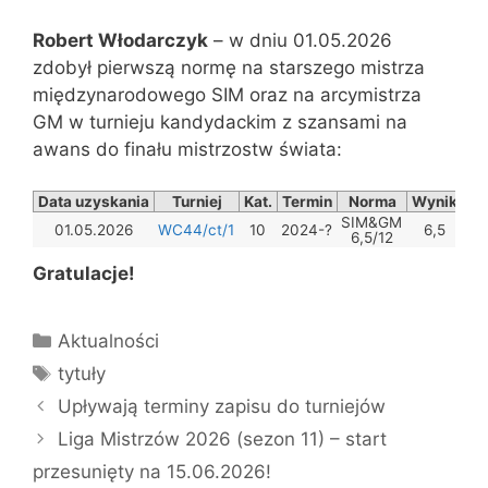
Robert Włodarczyk
– w dniu 01.05.2026
zdobył pierwszą normę na starszego mistrza
międzynarodowego SIM oraz na arcymistrza
GM w turnieju kandydackim z szansami na
awans do finału mistrzostw świata:
Data uzyskania
Turniej
Kat.
Termin
Norma
Wynik
SIM&GM
01.05.2026
WC44/ct/1
10
2024-?
6,5
6,5/12
Gratulacje!
Kategorie
Aktualności
Tagi
tytuły
Upływają terminy zapisu do turniejów
Liga Mistrzów 2026 (sezon 11) – start
przesunięty na 15.06.2026!