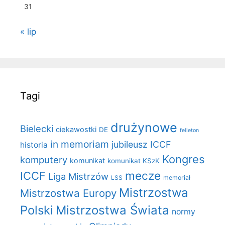
31
« lip
Tagi
drużynowe
Bielecki
ciekawostki
DE
felieton
in memoriam
jubileusz ICCF
historia
Kongres
komputery
komunikat
komunikat KSzK
mecze
ICCF
Liga Mistrzów
LSS
memoriał
Mistrzostwa
Mistrzostwa Europy
Polski
Mistrzostwa Świata
normy