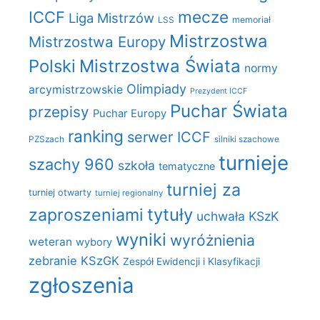
mecze
ICCF
Liga Mistrzów
LSS
memoriał
Mistrzostwa
Mistrzostwa Europy
Polski
Mistrzostwa Świata
normy
Olimpiady
arcymistrzowskie
Prezydent ICCF
Puchar Świata
przepisy
Puchar Europy
ranking
serwer ICCF
PZSzach
silniki szachowe
turnieje
szachy 960
szkoła
tematyczne
turniej za
turniej otwarty
turniej regionalny
zaproszeniami
tytuły
uchwała KSzK
wyniki
wyróżnienia
weteran
wybory
zebranie KSzGK
Zespół Ewidencji i Klasyfikacji
zgłoszenia