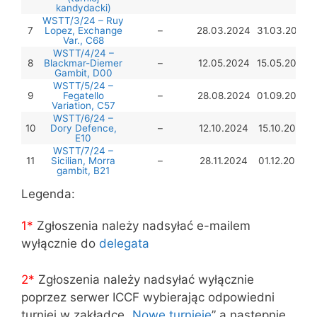
kandydacki)
WSTT/3/24 – Ruy
7
Lopez, Exchange
–
28.03.2024
31.03.2024
Var., C68
WSTT/4/24 –
8
Blackmar-Diemer
–
12.05.2024
15.05.2024
Gambit, D00
WSTT/5/24 –
9
Fegatello
–
28.08.2024
01.09.2024
Variation, C57
WSTT/6/24 –
10
Dory Defence,
–
12.10.2024
15.10.2024
E10
WSTT/7/24 –
11
Sicilian, Morra
–
28.11.2024
01.12.2024
gambit, B21
Legenda:
1*
Zgłoszenia należy nadsyłać e-mailem
wyłącznie do
delegata
2*
Zgłoszenia należy nadsyłać wyłącznie
poprzez serwer ICCF wybierając odpowiedni
turniej w zakładce „
Nowe turnieje
” a następnie