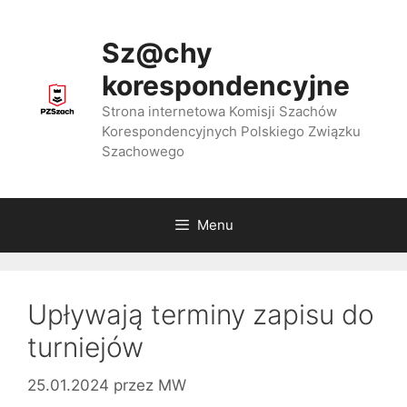
Przejdź
do
Sz@chy
treści
korespondencyjne
Strona internetowa Komisji Szachów
Korespondencyjnych Polskiego Związku
Szachowego
Menu
Upływają terminy zapisu do
turniejów
25.01.2024
przez
MW