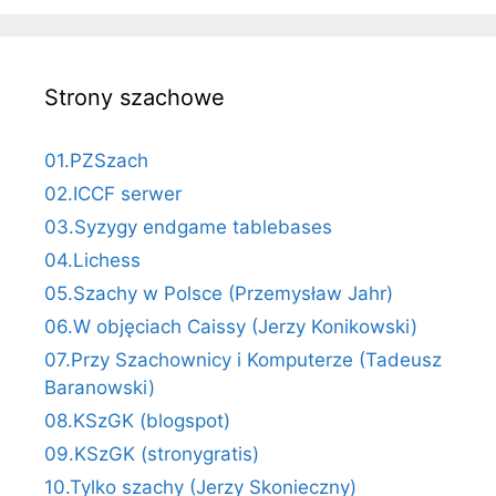
Strony szachowe
01.PZSzach
02.ICCF serwer
03.Syzygy endgame tablebases
04.Lichess
05.Szachy w Polsce (Przemysław Jahr)
06.W objęciach Caissy (Jerzy Konikowski)
07.Przy Szachownicy i Komputerze (Tadeusz
Baranowski)
08.KSzGK (blogspot)
09.KSzGK (stronygratis)
10.Tylko szachy (Jerzy Skonieczny)