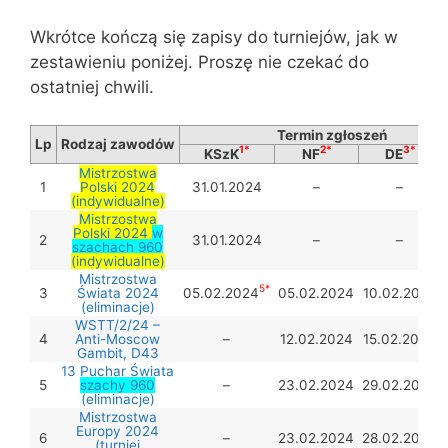
Wkrótce kończą się zapisy do turniejów, jak w
zestawieniu poniżej. Proszę nie czekać do
ostatniej chwili.
Termin zgłoszeń
Lp
Rodzaj zawodów
1*
2*
3*
KSzK
NF
DE
Mistrzostwa
1
Polski 2024
31.01.2024
–
–
(indywidualne)
Mistrzostwa
Polski 2024
w
2
31.01.2024
–
–
szachach 960
(indywidualne)
Mistrzostwa
5*
3
Świata 2024
05.02.2024
05.02.2024
10.02.2024
(eliminacje)
WSTT/2/24 –
4
Anti-Moscow
–
12.02.2024
15.02.2024
Gambit, D43
13 Puchar Świata
5
szachy 960
–
23.02.2024
29.02.2024
(eliminacje)
Mistrzostwa
Europy 2024
6
–
23.02.2024
28.02.2024
(turniej