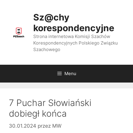
Przejdź
do
Sz@chy
treści
korespondencyjne
Strona internetowa Komisji Szachów
Korespondencyjnych Polskiego Związku
Szachowego
Menu
7 Puchar Słowiański
dobiegł końca
30.01.2024
przez
MW