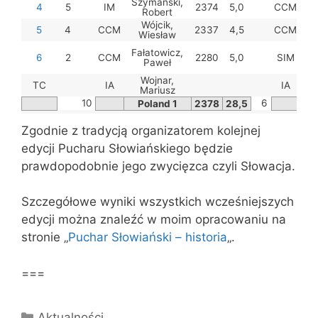
Szymański,
4
5
IM
2374
5,0
CCM
F
Robert
Wójcik,
5
4
CCM
2337
4,5
CCM
Gó
Wiesław
Fałatowicz,
6
2
CCM
2280
5,0
SIM
Tad
Paweł
Wojnar,
TC
IA
IA
Mariusz
10
6
Poland 1
2378
28,5
Zgodnie z tradycją organizatorem kolejnej
edycji Pucharu Słowiańskiego będzie
prawdopodobnie jego zwycięzca czyli Słowacja.
Szczegółowe wyniki wszystkich wcześniejszych
edycji można znaleźć w moim opracowaniu na
stronie „
Puchar Słowiański – historia
„.
===
Kategorie
Aktualności