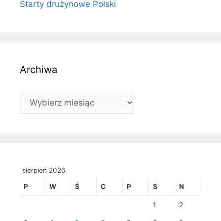
Starty drużynowe Polski
Archiwa
Archiwa
sierpień 2026
P
W
Ś
C
P
S
N
1
2