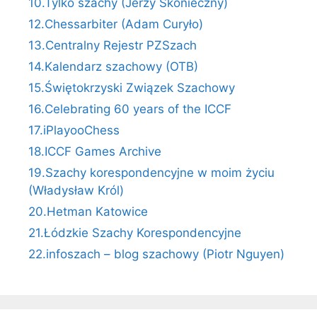
10.Tylko szachy (Jerzy Skonieczny)
12.Chessarbiter (Adam Curyło)
13.Centralny Rejestr PZSzach
14.Kalendarz szachowy (OTB)
15.Świętokrzyski Związek Szachowy
16.Celebrating 60 years of the ICCF
17.iPlayooChess
18.ICCF Games Archive
19.Szachy korespondencyjne w moim życiu
(Władysław Król)
20.Hetman Katowice
21.Łódzkie Szachy Korespondencyjne
22.infoszach – blog szachowy (Piotr Nguyen)