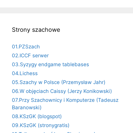
Strony szachowe
01.PZSzach
02.ICCF serwer
03.Syzygy endgame tablebases
04.Lichess
05.Szachy w Polsce (Przemysław Jahr)
06.W objęciach Caissy (Jerzy Konikowski)
07.Przy Szachownicy i Komputerze (Tadeusz
Baranowski)
08.KSzGK (blogspot)
09.KSzGK (stronygratis)