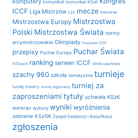
Kongres
komputery
komunikat
komunikat KSzK
mecze
ICCF
Liga Mistrzów
LSS
memoriał
Mistrzostwa
Mistrzostwa Europy
Polski
Mistrzostwa Świata
normy
Olimpiady
arcymistrzowskie
Prezydent ICCF
Puchar Świata
przepisy
Puchar Europy
ranking
serwer ICCF
PZSzach
silniki szachowe
turnieje
szachy 960
szkoła
tematyczne
turniej za
turniej otwarty
turniej regionalny
zaproszeniami
tytuły
uchwała KSzK
wyniki
wyróżnienia
weteran
wybory
zebranie KSzGK
Zespół Ewidencji i Klasyfikacji
zgłoszenia