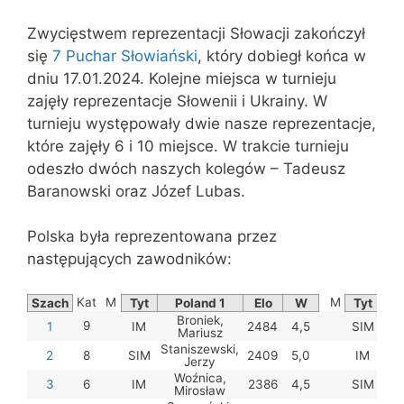
Zwycięstwem reprezentacji Słowacji zakończył
się
7 Puchar Słowiański
, który dobiegł końca w
dniu 17.01.2024. Kolejne miejsca w turnieju
zajęły reprezentacje Słowenii i Ukrainy. W
turnieju występowały dwie nasze reprezentacje,
które zajęły 6 i 10 miejsce. W trakcie turnieju
odeszło dwóch naszych kolegów – Tadeusz
Baranowski oraz Józef Lubas.
Polska była reprezentowana przez
następujących zawodników:
Kat
M
M
Szach
Tyt
Poland 1
Elo
W
Tyt
Broniek,
9
1
IM
2484
4,5
SIM
Mariusz
Staniszewski,
2
8
SIM
2409
5,0
IM
Wł
Jerzy
Woźnica,
3
6
IM
2386
4,5
SIM
Mirosław