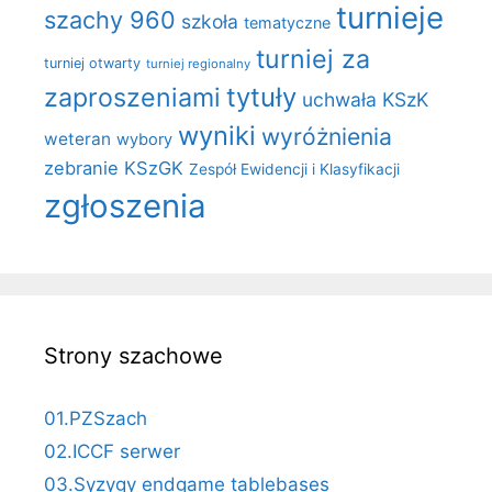
turnieje
szachy 960
szkoła
tematyczne
turniej za
turniej otwarty
turniej regionalny
zaproszeniami
tytuły
uchwała KSzK
wyniki
wyróżnienia
weteran
wybory
zebranie KSzGK
Zespół Ewidencji i Klasyfikacji
zgłoszenia
Strony szachowe
01.PZSzach
02.ICCF serwer
03.Syzygy endgame tablebases