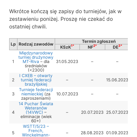
Wkrótce kończą się zapisy do turniejów, jak w
zestawieniu poniżej. Proszę nie czekać do
ostatniej chwili.
Termin zgłoszeń
Lp
Rodzaj zawodów
1*
2*
3*
KSzK
NF
DE
T
Międzynarodowy
turniej drużynowy
1
MT-Riva
– dla
31.05.2023
–
–
średniaków
(<2300)
I CXEB – otwarty
2
turniej federacji
–
–
15.06.2023
brazylijskiej
Turnieje federacji
3
niemieckiej
(za
10.07.2023
–
–
zaproszeniami)
14 Puchar Świata
Weteranów
4
(14VWC)
–
–
20.07.2023
25.07.2023
eliminacje (wiek
60+)
WSTT/5/23 –
French,
5
–
28.08.2023
01.09.2023
Winckelmann-