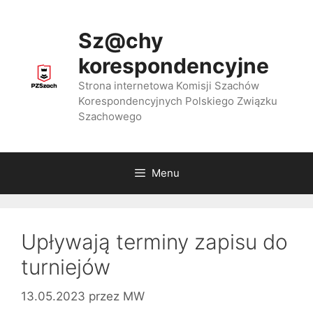
Przejdź
do
Sz@chy
treści
korespondencyjne
Strona internetowa Komisji Szachów
Korespondencyjnych Polskiego Związku
Szachowego
Menu
Upływają terminy zapisu do
turniejów
13.05.2023
przez
MW