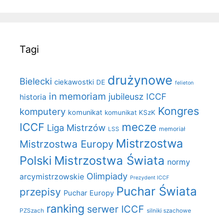
Tagi
drużynowe
Bielecki
ciekawostki
DE
felieton
in memoriam
jubileusz ICCF
historia
Kongres
komputery
komunikat
komunikat KSzK
mecze
ICCF
Liga Mistrzów
LSS
memoriał
Mistrzostwa
Mistrzostwa Europy
Polski
Mistrzostwa Świata
normy
Olimpiady
arcymistrzowskie
Prezydent ICCF
Puchar Świata
przepisy
Puchar Europy
ranking
serwer ICCF
PZSzach
silniki szachowe