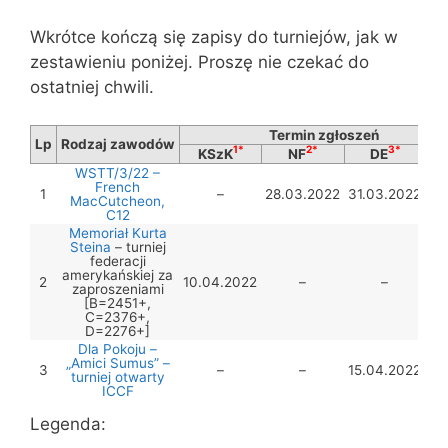
Wkrótce kończą się zapisy do turniejów, jak w
zestawieniu poniżej. Proszę nie czekać do
ostatniej chwili.
Termin zgłoszeń
Lp
Rodzaj zawodów
1*
2*
3*
KSzK
NF
DE
T
WSTT/3/22 –
French
1
–
28.03.2022
31.03.2022
MacCutcheon,
C12
Memoriał Kurta
Steina
– turniej
federacji
amerykańskiej za
2
10.04.2022
–
–
zaproszeniami
[B=2451+,
C=2376+,
D=2276+]
Dla Pokoju –
„Amici Sumus” –
3
–
–
15.04.2022
turniej otwarty
ICCF
Legenda: