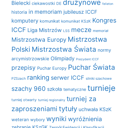
drużynowe
Bielecki
ciekawostki
DE
felieton
in memoriam
jubileusz ICCF
historia
Kongres
komputery
komunikat
komunikat KSzK
mecze
ICCF
Liga Mistrzów
LSS
memoriał
Mistrzostwa
Mistrzostwa Europy
Polski
Mistrzostwa Świata
normy
Olimpiady
arcymistrzowskie
Prezydent ICCF
Puchar Świata
przepisy
Puchar Europy
ranking
serwer ICCF
PZSzach
silniki szachowe
turnieje
szachy 960
szkoła
tematyczne
turniej za
turniej otwarty
turniej regionalny
zaproszeniami
tytuły
uchwała KSzK
wyniki
wyróżnienia
weteran
wybory
zebranie KSzGK
Zespół Ewidencji i Klasyfikacji