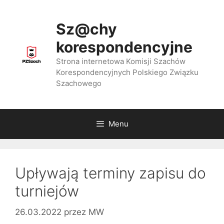
Przejdź
do
Sz@chy
treści
korespondencyjne
Strona internetowa Komisji Szachów
Korespondencyjnych Polskiego Związku
Szachowego
Menu
Upływają terminy zapisu do
turniejów
26.03.2022
przez
MW