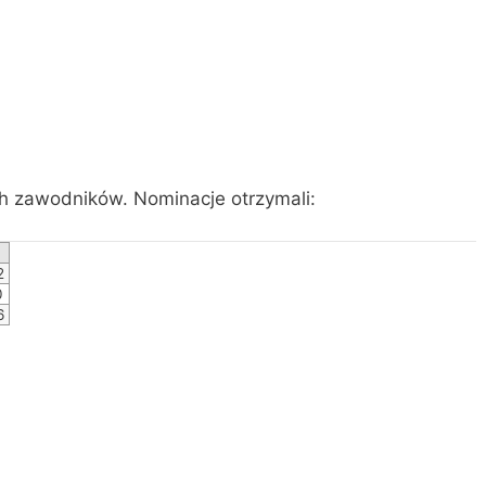
h zawodników. Nominacje otrzymali:
2
0
6