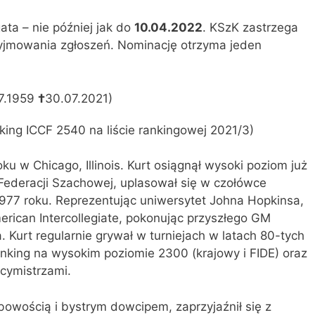
ata – nie później jak do
10.04.2022
. KSzK zastrzega
yjmowania zgłoszeń. Nominację otrzyma jeden
07.1959
†
30.07.2021)
ing ICCF 2540 na liście rankingowej 2021/3)
roku w Chicago, Illinois. Kurt osiągnął wysoki poziom już
ederacji Szachowej, uplasował się w czołówce
1977 roku. Reprezentując uniwersytet Johna Hopkinsa,
erican Intercollegiate, pokonując przyszłego GM
 Kurt regularnie grywał w turniejach w latach 80-tych
nking na wysokim poziomie 2300 (krajowy i FIDE) oraz
cymistrzami.
owością i bystrym dowcipem, zaprzyjaźnił się z