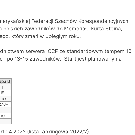
merykańskiej Federacji Szachów Korespondencyjnych
la polskich zawodników do Memoriału Kurta Steina,
go, który zmarł w ubiegłym roku.
rednictwem serwera ICCF ze standardowym tempem 10
ach po 13-15 zawodników. Start jest planowany na
upa D
1
15
rak
276+
SA)
1.04.2022 (lista rankingowa 2022/2).