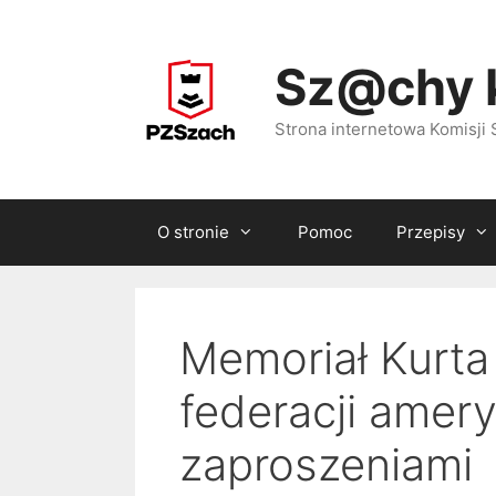
Przejdź
do
Sz@chy 
treści
Strona internetowa Komisj
O stronie
Pomoc
Przepisy
Memoriał Kurta 
federacji amery
zaproszeniami