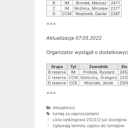
B
IM
Broniek, Mariusz
2471
C
IM
Woźnica, Mirosław
2377
D
CCM
Mostowik, Daniel
2367
===
Aktualizacja 07.05.2022
Organizator wystąpił o dodatkowyc
Grupa
Tyt
Zawodnik
Elo
B reserve
IM
Probola, Ryszard
245
C reserve
CCM
Góreczny, Grzegorz
231
D reserve
CCE
Mroczek, Jacek
230
===
Kategorie
Aktualności
Tagi
turniej za zaproszeniami
Lista rankingowa 2022/2 już dostępna
Upływają terminy zapisu do turniejów