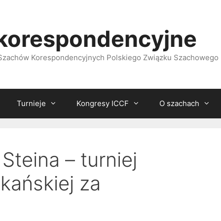
korespondencyjne
i Szachów Korespondencyjnych Polskiego Związku Szachowego
Turnieje
Kongresy ICCF
O szachach
Steina – turniej
kańskiej za