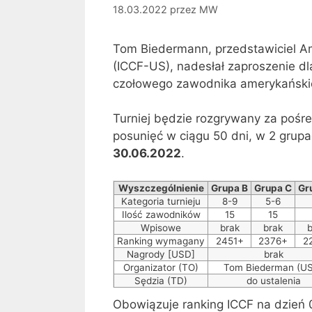
18.03.2022
przez
MW
Tom Biedermann, przedstawiciel A
(ICCF-US), nadesłał zaproszenie d
czołowego zawodnika amerykańskie
Turniej będzie rozgrywany za poś
posunięć w ciągu 50 dni, w 2 grup
30.06.2022
.
Wyszczególnienie
Grupa B
Grupa C
Gr
Kategoria turnieju
8-9
5-6
Ilość zawodników
15
15
Wpisowe
brak
brak
b
Ranking wymagany
2451+
2376+
2
Nagrody [USD]
brak
Organizator (TO)
Tom Biederman (U
Sędzia (TD)
do ustalenia
Obowiązuje ranking ICCF na dzień 0