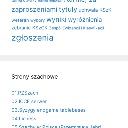
turniej otwarty
turniej regionalny
zaproszeniami
tytuły
uchwała KSzK
wyniki
wyróżnienia
weteran
wybory
zebranie KSzGK
Zespół Ewidencji i Klasyfikacji
zgłoszenia
Strony szachowe
01.PZSzach
02.ICCF serwer
03.Syzygy endgame tablebases
04.Lichess
05.Szachy w Polsce (Przemysław Jahr)