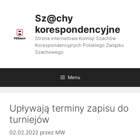
Przejdź
do
Sz@chy
treści
korespondencyjne
Strona internetowa Komisji Szachów
Korespondencyjnych Polskiego Związku
Szachowego
Menu
Upływają terminy zapisu do
turniejów
02.02.2022
przez
MW