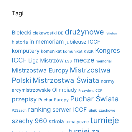
Tagi
drużynowe
Bielecki
ciekawostki
DE
felieton
in memoriam
jubileusz ICCF
historia
Kongres
komputery
komunikat
komunikat KSzK
mecze
ICCF
Liga Mistrzów
LSS
memoriał
Mistrzostwa
Mistrzostwa Europy
Polski
Mistrzostwa Świata
normy
Olimpiady
arcymistrzowskie
Prezydent ICCF
Puchar Świata
przepisy
Puchar Europy
ranking
serwer ICCF
PZSzach
silniki szachowe
turnieje
szachy 960
szkoła
tematyczne
turniej za