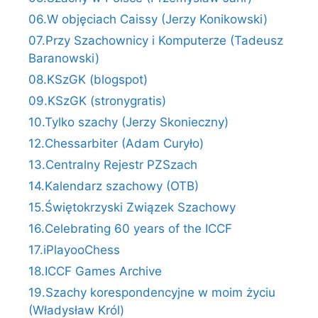
06.W objęciach Caissy (Jerzy Konikowski)
07.Przy Szachownicy i Komputerze (Tadeusz
Baranowski)
08.KSzGK (blogspot)
09.KSzGK (stronygratis)
10.Tylko szachy (Jerzy Skonieczny)
12.Chessarbiter (Adam Curyło)
13.Centralny Rejestr PZSzach
14.Kalendarz szachowy (OTB)
15.Świętokrzyski Związek Szachowy
16.Celebrating 60 years of the ICCF
17.iPlayooChess
18.ICCF Games Archive
19.Szachy korespondencyjne w moim życiu
(Władysław Król)