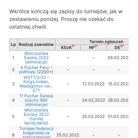
Wkrótce kończą się zapisy do turniejów, jak w
zestawieniu poniżej. Proszę nie czekać do
ostatniej chwili.
Termin zgłoszeń
Lp
Rodzaj zawodów
1*
2*
3*
KSzK
NF
DE
Mistrzostwa
1
Świata 2022
–
–
06.02.2022
(eliminacje)
4 Puchar Peru –
2
–
–
–
10
półfinały
(2200+)
WSTT/2/22 –
King’s Indian,
3
–
12.02.2022
15.02.2022
Makagonov var.,
E71
11 Puchar Świata
4
szachy 960
–
24.02.2022
28.02.2022
(eliminacje)
Mistrzostwa
Europy 2022
5
–
25.02.2022
01.03.2022
(turniej
kandydacki)
Turnieje federacji
bułgarskiej za
6
25.02.2022
–
–
zaproszeniami