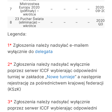
Mistrzostwa
Europy 2020
2020-
7
–
–
–
–
(półfinały) –
09-20
wkrótce
23 Puchar Świata
2020
8
(eliminacje) –
–
–
–
–
Q3
wkrótce
Legenda:
1*
Zgłoszenia należy nadsyłać e-mailem
wyłącznie do
delegata
2*
Zgłoszenia należy nadsyłać wyłącznie
poprzez serwer ICCF wybierając odpowiedni
turniej w zakładce „
Nowe turnieje
” a następnie
rejestrację za pośrednictwem krajowej federacji
(KSzK)
3
*
Zgłoszenia należy nadsyłać wyłącznie
poprzez serwer ICCF wybierając odpowiedni