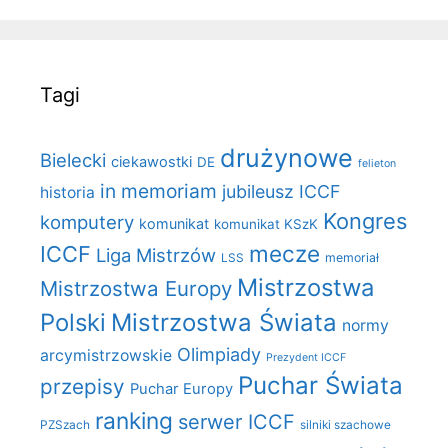
Tagi
drużynowe
Bielecki
ciekawostki
DE
felieton
in memoriam
jubileusz ICCF
historia
Kongres
komputery
komunikat
komunikat KSzK
mecze
ICCF
Liga Mistrzów
LSS
memoriał
Mistrzostwa
Mistrzostwa Europy
Polski
Mistrzostwa Świata
normy
Olimpiady
arcymistrzowskie
Prezydent ICCF
Puchar Świata
przepisy
Puchar Europy
ranking
serwer ICCF
PZSzach
silniki szachowe