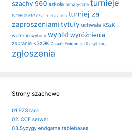
turnieje
szachy 960
szkoła
tematyczne
turniej za
turniej otwarty
turniej regionalny
zaproszeniami
tytuły
uchwała KSzK
wyniki
wyróżnienia
weteran
wybory
zebranie KSzGK
Zespół Ewidencji i Klasyfikacji
zgłoszenia
Strony szachowe
01.PZSzach
02.ICCF serwer
03.Syzygy endgame tablebases