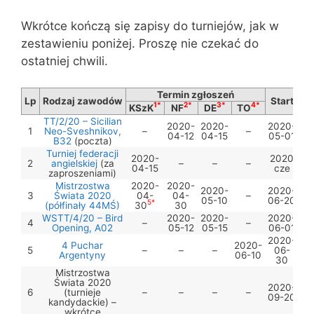
Wkrótce kończą się zapisy do turniejów, jak w
zestawieniu poniżej. Proszę nie czekać do
ostatniej chwili.
Termin zgłoszeń
Lp
Rodzaj zawodów
Start
1*
2*
3*
4*
KSzK
NF
DE
TO
TT/2/20 – Sicilian
2020-
2020-
2020-
1
Neo-Sveshnikov,
–
–
04-12
04-15
05-01
B32
(poczta)
Turniej federacji
2020-
2020
2
angielskiej
(za
–
–
–
04-15
cze
zaproszeniami)
Mistrzostwa
2020-
2020-
2020-
2020-
3
Świata 2020
04-
04-
–
05-10
06-20
5
*
(półfinały 44MŚ)
30
30
WSTT/4/20 – Bird
2020-
2020-
2020-
4
–
–
Opening, A02
05-12
05-15
06-01
2020-
4 Puchar
2020-
5
–
–
–
06-
Argentyny
06-10
30
Mistrzostwa
Świata 2020
2020-
6
(turnieje
–
–
–
–
09-20
kandydackie) –
wkrótce