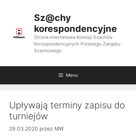
Przejdź
do
Sz@chy
treści
korespondencyjne
Strona internetowa Komisji Szachów
Korespondencyjnych Polskiego Związku
Szachowego
Menu
Upływają terminy zapisu do
turniejów
29.03.2020
przez
MW