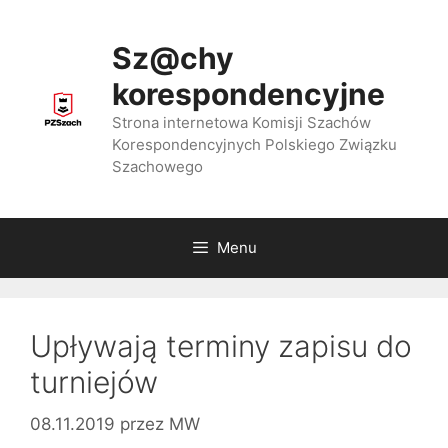
Przejdź
do
Sz@chy
treści
korespondencyjne
Strona internetowa Komisji Szachów
Korespondencyjnych Polskiego Związku
Szachowego
Menu
Upływają terminy zapisu do
turniejów
08.11.2019
przez
MW