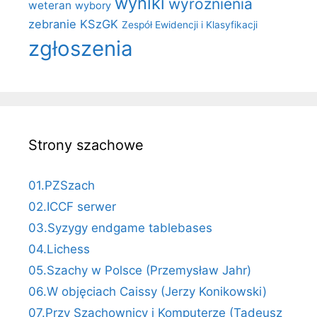
wyniki
wyróżnienia
weteran
wybory
zebranie KSzGK
Zespół Ewidencji i Klasyfikacji
zgłoszenia
Strony szachowe
01.PZSzach
02.ICCF serwer
03.Syzygy endgame tablebases
04.Lichess
05.Szachy w Polsce (Przemysław Jahr)
06.W objęciach Caissy (Jerzy Konikowski)
07.Przy Szachownicy i Komputerze (Tadeusz