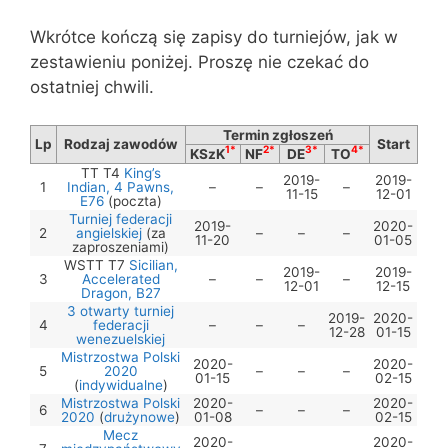
Wkrótce kończą się zapisy do turniejów, jak w
zestawieniu poniżej. Proszę nie czekać do
ostatniej chwili.
Termin zgłoszeń
Lp
Rodzaj zawodów
Start
1*
2*
3*
4*
KSzK
NF
DE
TO
TT T4
King’s
2019-
2019-
1
Indian, 4 Pawns,
–
–
–
11-15
12-01
E76
(poczta)
Turniej federacji
2019-
2020-
2
angielskiej
(za
–
–
–
11-20
01-05
zaproszeniami)
WSTT T7
Sicilian,
2019-
2019-
3
Accelerated
–
–
–
12-01
12-15
Dragon, B27
3 otwarty turniej
2019-
2020-
4
federacji
–
–
–
12-28
01-15
wenezuelskiej
Mistrzostwa Polski
2020-
2020-
5
2020
–
–
–
01-15
02-15
(
indywidualne
)
Mistrzostwa Polski
2020-
2020-
6
–
–
–
2020
(
drużynowe
)
01-08
02-15
Mecz
2020-
2020-