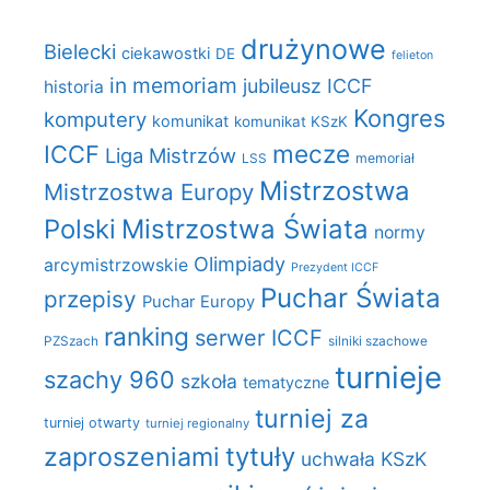
drużynowe
Bielecki
ciekawostki
DE
felieton
in memoriam
jubileusz ICCF
historia
Kongres
komputery
komunikat
komunikat KSzK
mecze
ICCF
Liga Mistrzów
LSS
memoriał
Mistrzostwa
Mistrzostwa Europy
Polski
Mistrzostwa Świata
normy
Olimpiady
arcymistrzowskie
Prezydent ICCF
Puchar Świata
przepisy
Puchar Europy
ranking
serwer ICCF
PZSzach
silniki szachowe
turnieje
szachy 960
szkoła
tematyczne
turniej za
turniej otwarty
turniej regionalny
zaproszeniami
tytuły
uchwała KSzK