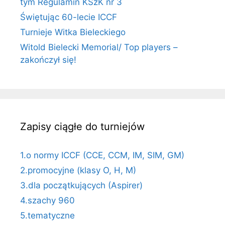
tym Regulamin KSzK nr 3
Świętując 60-lecie ICCF
Turnieje Witka Bieleckiego
Witold Bielecki Memorial/ Top players –
zakończył się!
Zapisy ciągłe do turniejów
1.o normy ICCF (CCE, CCM, IM, SIM, GM)
2.promocyjne (klasy O, H, M)
3.dla początkujących (Aspirer)
4.szachy 960
5.tematyczne