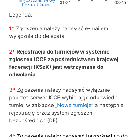
7
międzypaństwowy
–
–
–
01-31
03-15
Polska-Ukraina
Legenda:
1*
Zgłoszenia należy nadsyłać e-mailem
wyłącznie do delegata
2*
Rejestracja do turniejów w systemie
zgłoszeń ICCF za pośrednictwem krajowej
federacji (KSzK) jest wstrzymana do
odwołania
3
*
Zgłoszenia należy nadsyłać wyłącznie
poprzez serwer ICCF wybierając odpowiedni
turniej w zakładce „
Nowe turnieje
” a następnie
rejestrację przez system zgłoszeń
bezpośrednich (DE)
4
*
Zgłoszenia należy nadsyłać bezpośrednio do