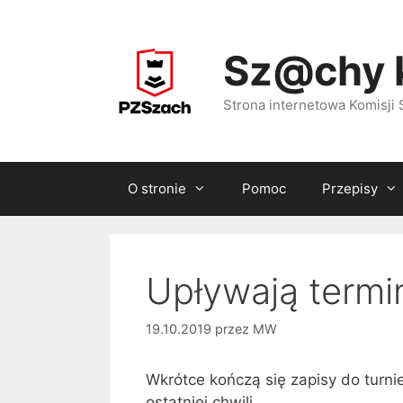
Przejdź
do
Sz@chy 
treści
Strona internetowa Komisj
O stronie
Pomoc
Przepisy
Upływają termi
19.10.2019
przez
MW
Wkrótce kończą się zapisy do turni
ostatniej chwili.