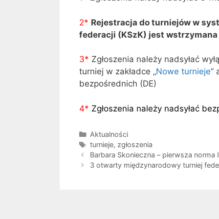
2*
Rejestracja do turniejów w sy
federacji (KSzK) jest wstrzymana
3
*
Zgłoszenia należy nadsyłać wył
turniej w zakładce „
Nowe turnieje
” 
bezpośrednich (DE)
4
*
Zgłoszenia należy nadsyłać bez
Kategorie
Aktualności
Tagi
turnieje
,
zgłoszenia
Barbara Skonieczna – pierwsza norma 
3 otwarty międzynarodowy turniej fede