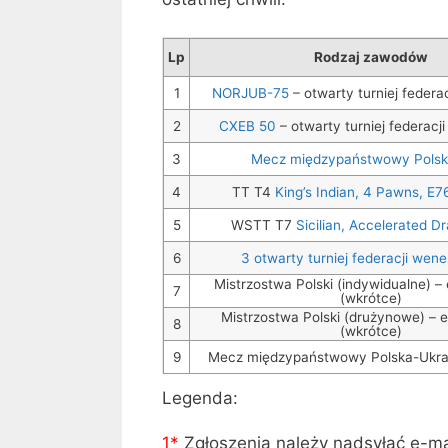
Lp
Rodzaj zawodów
1
NORJUB-75
– otwarty turniej federac
2
CXEB 50
– otwarty turniej federacji 
3
Mecz międzypaństwowy Pols
4
TT T4
King’s Indian, 4 Pawns, E7
5
WSTT T7
Sicilian, Accelerated D
6
3 otwarty turniej federacji wene
Mistrzostwa Polski (indywidualne) –
7
(wkrótce)
Mistrzostwa Polski (drużynowe) – 
8
(wkrótce)
9
Mecz międzypaństwowy Polska-Ukrai
Legenda:
1*
Zgłoszenia należy nadsyłać e-ma