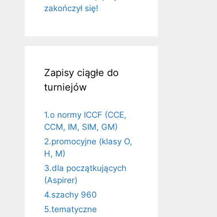
zakończył się!
Zapisy ciągłe do
turniejów
1.o normy ICCF (CCE,
CCM, IM, SIM, GM)
2.promocyjne (klasy O,
H, M)
3.dla początkujących
(Aspirer)
4.szachy 960
5.tematyczne