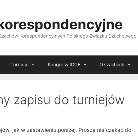
korespondencyjne
i Szachów Korespondencyjnych Polskiego Związku Szachowego
Turnieje
Kongresy ICCF
O szachach
ny zapisu do turniejów
ejów, jak w zestawieniu poniżej. Proszę nie czekać do