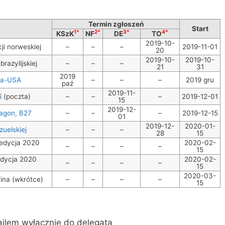
Termin zgłoszeń
Start
1*
2*
3*
4*
KSzK
NF
DE
TO
2019-10-
ji norweskiej
–
–
–
2019-11-01
20
2019-10-
2019-10-
brazylijskiej
–
–
–
21
31
2019
ka-USA
–
–
–
2019 gru
paź
2019-11-
6
(poczta)
–
–
–
2019-12-01
15
2019-12-
ragon, B27
–
–
–
2019-12-15
01
2019-12-
2020-01-
zuelskiej
–
–
–
28
15
 edycja 2020
2020-02-
–
–
–
–
15
edycja 2020
2020-02-
–
–
–
–
15
2020-03-
na (wkrótce)
–
–
–
–
15
ilem wyłącznie do delegata