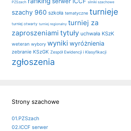
ranking
serwer ICCF
PZSzach
silniki szachowe
turnieje
szachy 960
szkoła
tematyczne
turniej za
turniej otwarty
turniej regionalny
zaproszeniami
tytuły
uchwała KSzK
wyniki
wyróżnienia
weteran
wybory
zebranie KSzGK
Zespół Ewidencji i Klasyfikacji
zgłoszenia
Strony szachowe
01.PZSzach
02.ICCF serwer