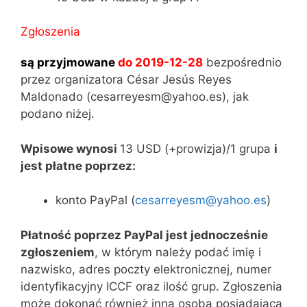
Zgłoszenia
są przyjmowane
do 2019-12-28
bezpośrednio
przez organizatora César Jesús Reyes
Maldonado (cesarreyesm@yahoo.es), jak
podano niżej.
Wpisowe wynosi
13 USD (+prowizja)/1 grupa
i
jest płatne poprzez:
konto PayPal (
cesarreyesm@yahoo.es
)
Płatność poprzez PayPal jest jednocześnie
zgłoszeniem
, w którym należy podać imię i
nazwisko, adres poczty elektronicznej, numer
identyfikacyjny ICCF oraz ilość grup. Zgłoszenia
może dokonać również inna osoba posiadająca