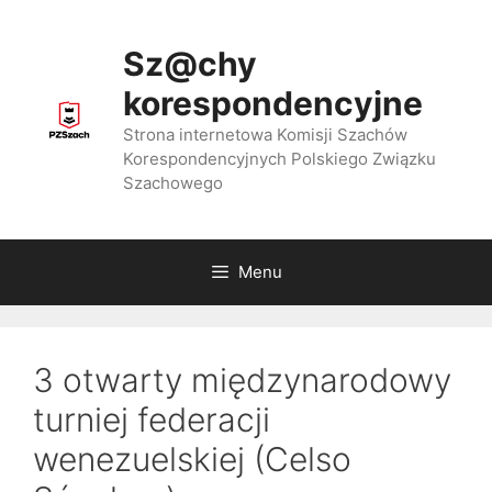
Przejdź
do
Sz@chy
treści
korespondencyjne
Strona internetowa Komisji Szachów
Korespondencyjnych Polskiego Związku
Szachowego
Menu
3 otwarty międzynarodowy
turniej federacji
wenezuelskiej (Celso