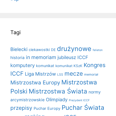
Tagi
drużynowe
Bielecki
ciekawostki
DE
felieton
in memoriam
jubileusz ICCF
historia
Kongres
komputery
komunikat
komunikat KSzK
mecze
ICCF
Liga Mistrzów
LSS
memoriał
Mistrzostwa
Mistrzostwa Europy
Polski
Mistrzostwa Świata
normy
Olimpiady
arcymistrzowskie
Prezydent ICCF
Puchar Świata
przepisy
Puchar Europy