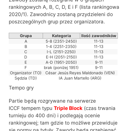
rankingowych A, B, C, D, E i F (lista rankingowa
2020/1). Zawodnicy zostaną przydzieleni do
poszczególnych grup przez organizatora.
Grupa
Kategoria
Ilość zawodników
A
5-8 (2351-2450)
11-13
B
1-4 (2251-2350)
11-13
C
I-L (2151-2250)
11-13
D
E-H (2051-2150)
11-13
E
A-D (1951-2050)
9-11
F
brak (poniżej 1951)
9-11
Organizator (TO)
César Jesús
Reyes Maldonado (VEN)
Sędzia (TD)
IA Juan Martello (ARG)
Tempo gry
Partie będą rozgrywane na serwerze
ICCF tempem typu
Triple Block
(czas trwania
turnieju do 400 dni) i podlegają ocenie
rankingowej; tam gdzie to możliwe przewiduje
się normy na tytuły. Zawody będą przebiegać