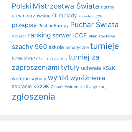
Polski
Mistrzostwa Świata
normy
Olimpiady
arcymistrzowskie
Prezydent ICCF
Puchar Świata
przepisy
Puchar Europy
ranking
serwer ICCF
PZSzach
silniki szachowe
turnieje
szachy 960
szkoła
tematyczne
turniej za
turniej otwarty
turniej regionalny
zaproszeniami
tytuły
uchwała KSzK
wyniki
wyróżnienia
weteran
wybory
zebranie KSzGK
Zespół Ewidencji i Klasyfikacji
zgłoszenia