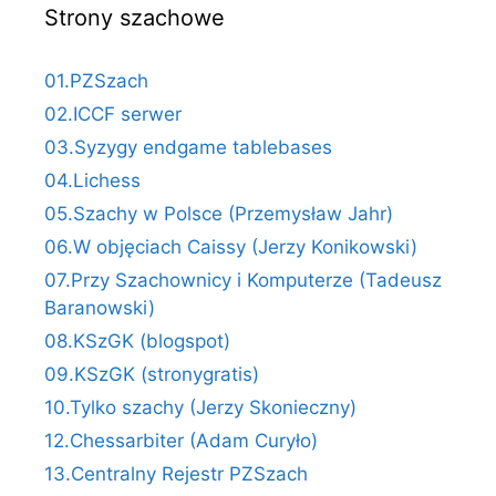
Strony szachowe
01.PZSzach
02.ICCF serwer
03.Syzygy endgame tablebases
04.Lichess
05.Szachy w Polsce (Przemysław Jahr)
06.W objęciach Caissy (Jerzy Konikowski)
07.Przy Szachownicy i Komputerze (Tadeusz
Baranowski)
08.KSzGK (blogspot)
09.KSzGK (stronygratis)
10.Tylko szachy (Jerzy Skonieczny)
12.Chessarbiter (Adam Curyło)
13.Centralny Rejestr PZSzach