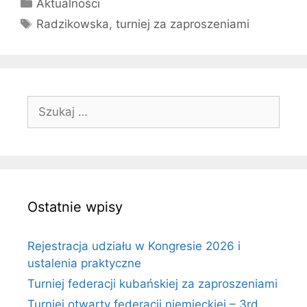
Kategorie
Aktualności
Tagi
Radzikowska
,
turniej za zaproszeniami
Szukaj:
Ostatnie wpisy
Rejestracja udziału w Kongresie 2026 i
ustalenia praktyczne
Turniej federacji kubańskiej za zaproszeniami
Turniej otwarty federacji niemieckiej – 3rd