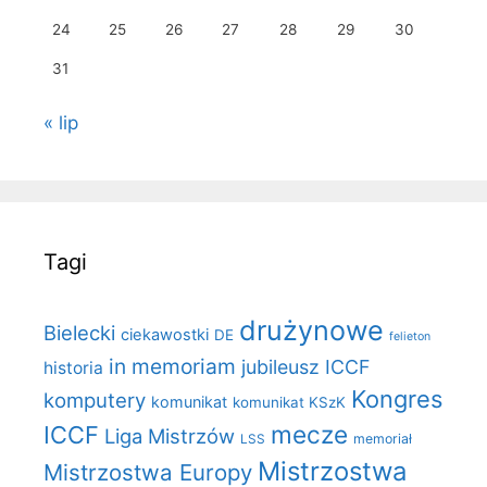
24
25
26
27
28
29
30
31
« lip
Tagi
drużynowe
Bielecki
ciekawostki
DE
felieton
in memoriam
jubileusz ICCF
historia
Kongres
komputery
komunikat
komunikat KSzK
mecze
ICCF
Liga Mistrzów
LSS
memoriał
Mistrzostwa
Mistrzostwa Europy