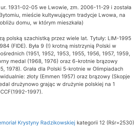
 ur. 1931-02-05 we Lwowie, zm. 2006-11-29 i została
ytomiu, mieście kultywującym tradycje Lwowa, na
obliżu domu, w którym mieszkała)
szą polską szachistką przez wiele lat. Tytuły: LIM-1995
84 (FIDE). Była 9 (!) krotną mistrzynią Polski w
średnich (1951, 1952, 1953, 1955, 1956, 1957, 1959,
brny medal (1968, 1976) oraz 6-krotnie brązowy
5, 1978). Grała dla Polski 5-krotnie w Olimpiadach
widualnie: złoty (Emmen 1957) oraz brązowy (Skopje
dal drużynowo grając w drużynie polskiej na 1
 ICCF(1992-1997).
moriał Krystyny Radzikowskiej
kategorii 12 (Rśr=2530)