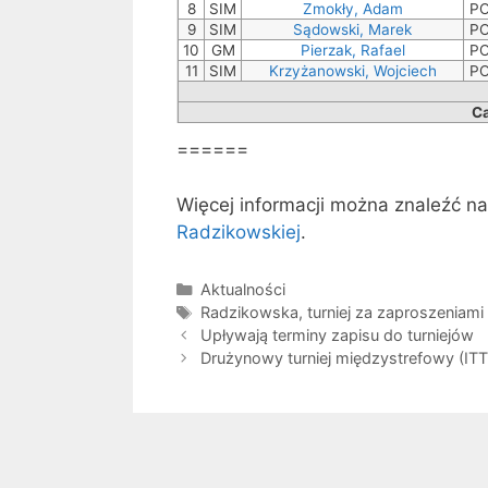
8
SIM
Zmokły, Adam
P
9
SIM
Sądowski, Marek
P
10
GM
Pierzak, Rafael
P
11
SIM
Krzyżanowski, Wojciech
P
C
======
Więcej informacji można znaleźć n
Radzikowskiej
.
Kategorie
Aktualności
Tagi
Radzikowska
,
turniej za zaproszeniami
Upływają terminy zapisu do turniejów
Drużynowy turniej międzystrefowy (ITT)