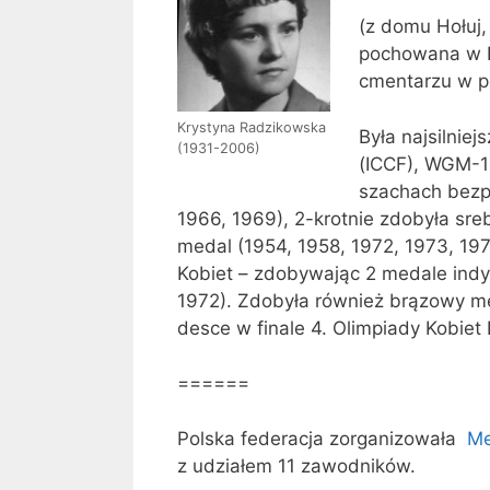
(z domu Hołuj,
pochowana w B
cmentarzu w p
Krystyna Radzikowska
Była najsilniej
(1931-2006)
(ICCF), WGM-19
szachach bezpo
1966, 1969), 2-krotnie zdobyła sre
medal (1954, 1958, 1972, 1973, 197
Kobiet – zdobywając 2 medale indy
1972). Zdobyła również brązowy me
desce w finale 4. Olimpiady Kobiet
======
Polska federacja zorganizowała
Me
z udziałem 11 zawodników.