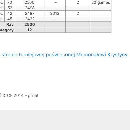
OL
70
2500
–
2
20 games
OL
52
2498
–
OL
42
2497
2013
2
OL
45
2422
–
Rav
2530
ategory
12
a
stronie turniejowej poświęconej Memoriałowi Krystyny
 ICCF 2014 – pilne!