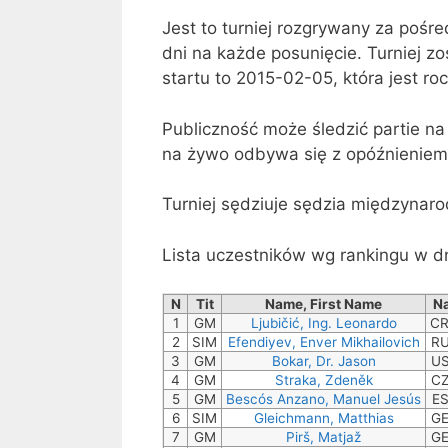
Jest to turniej rozgrywany za poś
dni na każde posunięcie. Turniej z
startu to 2015-02-05, która jest ro
Publiczność może śledzić partie na
na żywo odbywa się z opóźnieniem
Turniej sędziuje sędzia międzynaro
Lista uczestników wg rankingu w dn
N
Tit
Name, First Name
N
1
GM
Ljubičić, Ing. Leonardo
C
2
SIM
Efendiyev, Enver Mikhailovich
R
3
GM
Bokar, Dr. Jason
U
4
GM
Straka, Zdeněk
C
5
GM
Bescós Anzano, Manuel Jesús
E
6
SIM
Gleichmann, Matthias
G
7
GM
Pirš, Matjaž
G