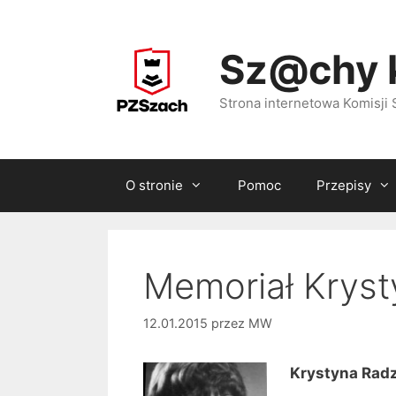
Przejdź
do
Sz@chy 
treści
Strona internetowa Komisj
O stronie
Pomoc
Przepisy
Memoriał Kryst
12.01.2015
przez
MW
Krystyna Rad