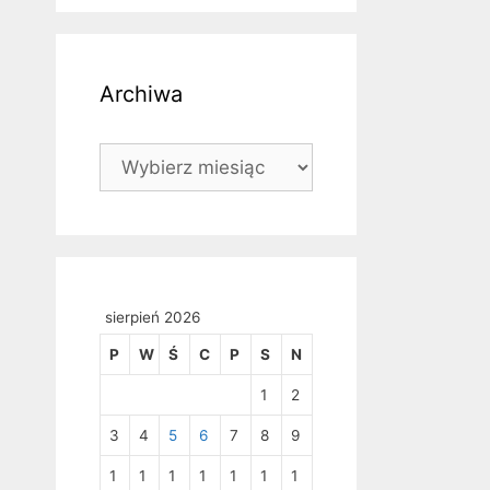
Archiwa
Archiwa
sierpień 2026
P
W
Ś
C
P
S
N
1
2
3
4
5
6
7
8
9
1
1
1
1
1
1
1