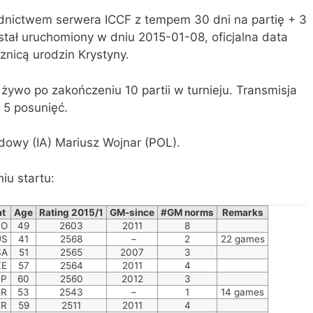
rednictwem serwera ICCF z tempem 30 dni na partię + 3
ostał uruchomiony w dniu 2015-01-08, oficjalna data
cznicą urodzin Krystyny.
 żywo po zakończeniu 10 partii w turnieju. Transmisja
 5 posunięć.
dowy (IA) Mariusz Wojnar (POL).
iu startu:
at
Age
Rating 2015/1
GM-since
#GM norms
Remarks
RO
49
2603
2011
8
US
41
2568
–
2
22 games
SA
51
2565
2007
3
ZE
57
2564
2011
4
SP
60
2560
2012
3
ER
53
2543
–
1
14 games
ER
59
2511
2011
4