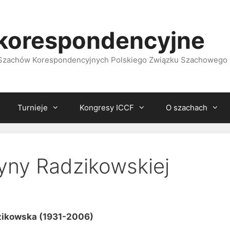
korespondencyjne
i Szachów Korespondencyjnych Polskiego Związku Szachowego
Turnieje
Kongresy ICCF
O szachach
yny Radzikowskiej
zikowska (1931-2006)