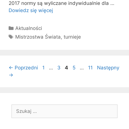
2017 normy są wyliczane indywidualnie dla …
Dowiedz się więcej
Kategorie
Aktualności
Tagi
Mistrzostwa Świata
,
turnieje
Strona
Strona
Strona
Strona
Strona
←
Poprzedni
1
…
3
4
5
…
11
Następny
→
Szukaj: