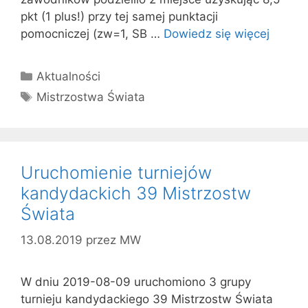
pkt (1 plus!) przy tej samej punktacji
pomocniczej (zw=1, SB …
Dowiedz się więcej
Kategorie
Aktualności
Tagi
Mistrzostwa Świata
Uruchomienie turniejów
kandydackich 39 Mistrzostw
Świata
13.08.2019
przez
MW
W dniu 2019-08-09 uruchomiono 3 grupy
turnieju kandydackiego 39 Mistrzostw Świata