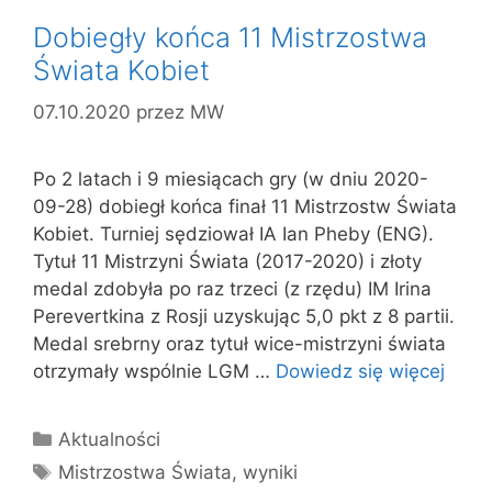
Dobiegły końca 11 Mistrzostwa
Świata Kobiet
07.10.2020
przez
MW
Po 2 latach i 9 miesiącach gry (w dniu 2020-
09-28) dobiegł końca finał 11 Mistrzostw Świata
Kobiet. Turniej sędziował IA Ian Pheby (ENG).
Tytuł 11 Mistrzyni Świata (2017-2020) i złoty
medal zdobyła po raz trzeci (z rzędu) IM Irina
Perevertkina z Rosji uzyskując 5,0 pkt z 8 partii.
Medal srebrny oraz tytuł wice-mistrzyni świata
otrzymały wspólnie LGM …
Dowiedz się więcej
Kategorie
Aktualności
Tagi
Mistrzostwa Świata
,
wyniki