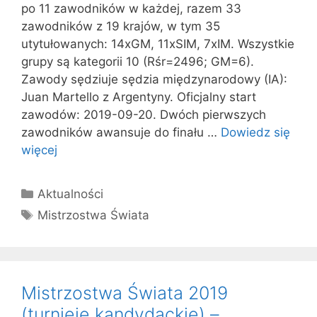
po 11 zawodników w każdej, razem 33
zawodników z 19 krajów, w tym 35
utytułowanych: 14xGM, 11xSIM, 7xIM. Wszystkie
grupy są kategorii 10 (Rśr=2496; GM=6).
Zawody sędziuje sędzia międzynarodowy (IA):
Juan Martello z Argentyny. Oficjalny start
zawodów: 2019-09-20. Dwóch pierwszych
zawodników awansuje do finału …
Dowiedz się
więcej
Kategorie
Aktualności
Tagi
Mistrzostwa Świata
Mistrzostwa Świata 2019
(turnieje kandydackie) –