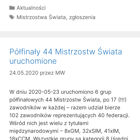
Kategorie
Aktualności
Tagi
Mistrzostwa Świata
,
zgłoszenia
Półfinały 44 Mistrzostw Świata
uruchomione
24.05.2020
przez
MW
W dniu 2020-05-23 uruchomiono 6 grup
półfinałowych 44 Mistrzostw Świata, po 17 (!!!)
zawodników w każdej – razem udział bierze
102 zawodników reprezentujących 40 federacji.
Wśród nich jest wielu z tytułami
międzynarodowymi – 8xGM, 32xSIM, 41xIM,
18xCCM. Wszystkie grupy są kategorii 8 (średni