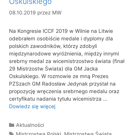
Oskulskiego
08.10.2019
przez
MW
Na Kongresie ICCF 2019 w Wilnie na Litwie
odebrałem osobiście medale i dyplomy dla
polskich zawodników, którzy zdobyli
międzynarodowe wyróżnienia, między innymi
srebrny medal za wicemistrzostwo świata (finał
29 Mistrzostw Świata) dla GM Jacka
Oskulskiego. W rozmowie ze mną Prezes
PZSzach GM Radosław Jedynak przystał na
propozycję wręczenia srebrnego medalu oraz
certyfikatu nadania tytułu wicemistrza …
Dowiedz się więcej
Kategorie
Aktualności
Tagi
Mistrzostwa Polski
,
Mistrzostwa Świata
,