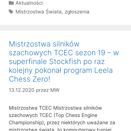
Kategorie
Aktualności
Tagi
Mistrzostwa Świata
,
zgłoszenia
Mistrzostwa silników
szachowych TCEC sezon 19 – w
superfinale Stockfish po raz
kolejny pokonał program Leela
Chess Zero!
13.12.2020
przez
MW
Mistrzostwa TCEC Mistrzostwa silników
szachowych TCEC (Top Chess Engine
Championship), przez niektórych uważane za
mistrzostwa świata, to komputerowy turniej