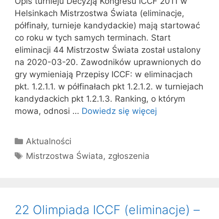
Opis turnieju Decyzją Kongresu ICCF 2011 w
Helsinkach Mistrzostwa Świata (eliminacje,
półfinały, turnieje kandydackie) mają startować
co roku w tych samych terminach. Start
eliminacji 44 Mistrzostw Świata został ustalony
na 2020-03-20. Zawodników uprawnionych do
gry wymieniają Przepisy ICCF: w eliminacjach
pkt. 1.2.1.1. w półfinałach pkt 1.2.1.2. w turniejach
kandydackich pkt 1.2.1.3. Ranking, o którym
mowa, odnosi …
Dowiedz się więcej
Kategorie
Aktualności
Tagi
Mistrzostwa Świata
,
zgłoszenia
22 Olimpiada ICCF (eliminacje) –