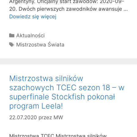
Argentyny. Oficjalny start zawodów: 2020-09-
20. Dwóch pierwszych zawodników awansuje …
Dowiedz się więcej
Kategorie
Aktualności
Tagi
Mistrzostwa Świata
Mistrzostwa silników
szachowych TCEC sezon 18 – w
superfinale Stockfish pokonał
program Leela!
22.07.2020
przez
MW
Mistrzostwa TCEC Mistrzostwa silników