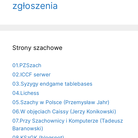
zgłoszenia
Strony szachowe
01.PZSzach
02.ICCF serwer
03.Syzygy endgame tablebases
04.Lichess
05.Szachy w Polsce (Przemysław Jahr)
06.W objęciach Caissy (Jerzy Konikowski)
07.Przy Szachownicy i Komputerze (Tadeusz
Baranowski)
08.KSzGK (blogspot)