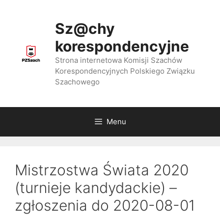
Przejdź
do
Sz@chy
treści
korespondencyjne
Strona internetowa Komisji Szachów
Korespondencyjnych Polskiego Związku
Szachowego
Menu
Mistrzostwa Świata 2020
(turnieje kandydackie) –
zgłoszenia do 2020-08-01