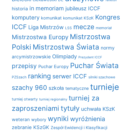
felieton
in memoriam
jubileusz ICCF
historia
Kongres
komputery
komunikat
komunikat KSzK
mecze
ICCF
Liga Mistrzów
LSS
memoriał
Mistrzostwa
Mistrzostwa Europy
Polski
Mistrzostwa Świata
normy
Olimpiady
arcymistrzowskie
Prezydent ICCF
Puchar Świata
przepisy
Puchar Europy
ranking
serwer ICCF
PZSzach
silniki szachowe
turnieje
szachy 960
szkoła
tematyczne
turniej za
turniej otwarty
turniej regionalny
zaproszeniami
tytuły
uchwała KSzK
wyniki
wyróżnienia
weteran
wybory
zebranie KSzGK
Zespół Ewidencji i Klasyfikacji