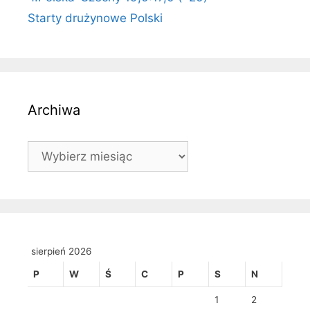
Starty drużynowe Polski
Archiwa
Archiwa
sierpień 2026
P
W
Ś
C
P
S
N
1
2