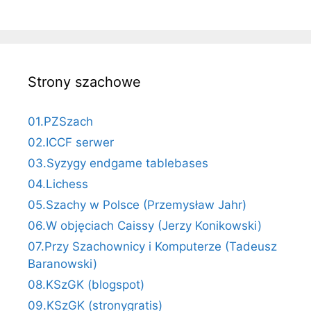
Strony szachowe
01.PZSzach
02.ICCF serwer
03.Syzygy endgame tablebases
04.Lichess
05.Szachy w Polsce (Przemysław Jahr)
06.W objęciach Caissy (Jerzy Konikowski)
07.Przy Szachownicy i Komputerze (Tadeusz
Baranowski)
08.KSzGK (blogspot)
09.KSzGK (stronygratis)