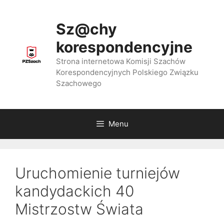
Przejdź
do
Sz@chy
treści
korespondencyjne
Strona internetowa Komisji Szachów
Korespondencyjnych Polskiego Związku
Szachowego
Menu
Uruchomienie turniejów
kandydackich 40
Mistrzostw Świata