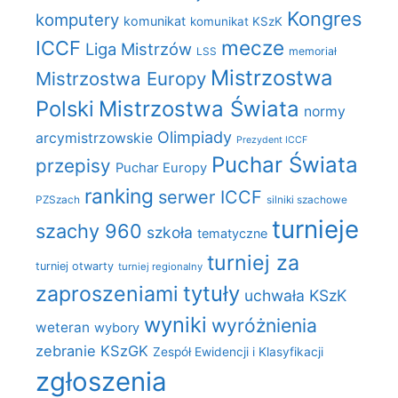
Kongres
komputery
komunikat
komunikat KSzK
mecze
ICCF
Liga Mistrzów
LSS
memoriał
Mistrzostwa
Mistrzostwa Europy
Polski
Mistrzostwa Świata
normy
Olimpiady
arcymistrzowskie
Prezydent ICCF
Puchar Świata
przepisy
Puchar Europy
ranking
serwer ICCF
PZSzach
silniki szachowe
turnieje
szachy 960
szkoła
tematyczne
turniej za
turniej otwarty
turniej regionalny
zaproszeniami
tytuły
uchwała KSzK
wyniki
wyróżnienia
weteran
wybory
zebranie KSzGK
Zespół Ewidencji i Klasyfikacji
zgłoszenia