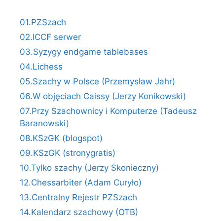
01.PZSzach
02.ICCF serwer
03.Syzygy endgame tablebases
04.Lichess
05.Szachy w Polsce (Przemysław Jahr)
06.W objęciach Caissy (Jerzy Konikowski)
07.Przy Szachownicy i Komputerze (Tadeusz
Baranowski)
08.KSzGK (blogspot)
09.KSzGK (stronygratis)
10.Tylko szachy (Jerzy Skonieczny)
12.Chessarbiter (Adam Curyło)
13.Centralny Rejestr PZSzach
14.Kalendarz szachowy (OTB)