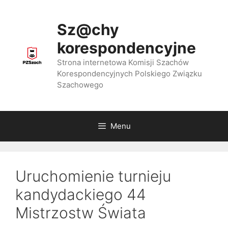
Przejdź
do
Sz@chy
treści
korespondencyjne
Strona internetowa Komisji Szachów
Korespondencyjnych Polskiego Związku
Szachowego
Menu
Uruchomienie turnieju
kandydackiego 44
Mistrzostw Świata