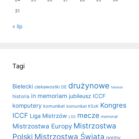
31
« lip
Tagi
drużynowe
Bielecki
ciekawostki
DE
felieton
in memoriam
jubileusz ICCF
historia
Kongres
komputery
komunikat
komunikat KSzK
mecze
ICCF
Liga Mistrzów
LSS
memoriał
Mistrzostwa
Mistrzostwa Europy
Polski
Mistrzostwa Świata
normy