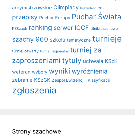
Olimpiady
arcymistrzowskie
Prezydent ICCF
Puchar Świata
przepisy
Puchar Europy
ranking
serwer ICCF
PZSzach
silniki szachowe
turnieje
szachy 960
szkoła
tematyczne
turniej za
turniej otwarty
turniej regionalny
zaproszeniami
tytuły
uchwała KSzK
wyniki
wyróżnienia
weteran
wybory
zebranie KSzGK
Zespół Ewidencji i Klasyfikacji
zgłoszenia
Strony szachowe