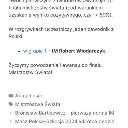
Dwóch pierwszych zawodników awansuje do
finału mistrzostw świata (pod warunkiem
uzyskania wyniku pozytywnego, czyli > 50%).
W rozgrywkach uczestniczy jeden zawodnik z
Polski
w grupie 1
–
IM Robert Włodarczyk
Życzymy powodzenia i awansu do finału
Mistrzostw Świata!
Kategorie
Aktualności
Tagi
Mistrzostwa Świata
Bronisław Bartkiewicz – pierwsza norma IM
Mecz Polska-Szkocja 2024 wkrótce będzie