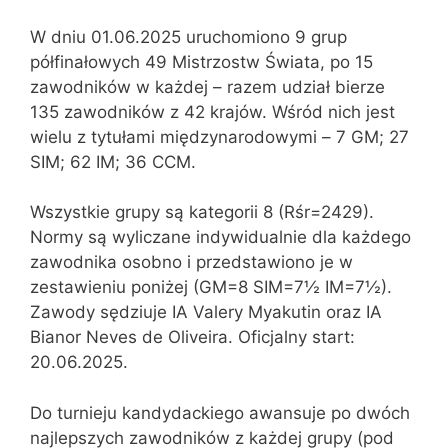
W dniu 01.06.2025 uruchomiono 9 grup
półfinałowych 49 Mistrzostw Świata, po 15
zawodników w każdej – razem udział bierze
135 zawodników z 42 krajów. Wśród nich jest
wielu z tytułami międzynarodowymi –
7 GM; 27
SIM; 62 IM; 36 CCM.
Wszystkie grupy są kategorii 8 (Rśr=2429).
Normy są wyliczane indywidualnie dla każdego
zawodnika osobno i przedstawiono je w
zestawieniu poniżej (GM=8 SIM=7½ IM=7½).
Zawody sędziuje IA Valery Myakutin oraz IA
Bianor Neves de Oliveira. Oficjalny start:
20.06.2025.
Do turnieju kandydackiego awansuje po dwóch
najlepszych zawodników z każdej grupy (pod