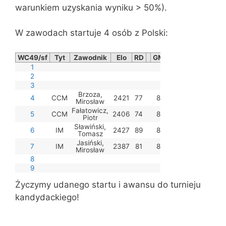
warunkiem uzyskania wyniku > 50%).
W zawodach startuje 4 osób z Polski:
WC49/sf
Tyt
Zawodnik
Elo
RD
GM
SIM
IM
1
2
3
Brzoza,
4
CCM
2421
77
8
7½
7½
Mirosław
Fałatowicz,
5
CCM
2406
74
8
7½
7½
Piotr
Sławiński,
6
IM
2427
89
8
7½
Tomasz
Jasiński,
7
IM
2387
81
8
7½
Mirosław
8
9
Życzymy udanego startu i awansu do turnieju
kandydackiego!