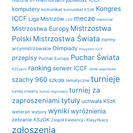
historia
Kongres
komputery
komunikat
komunikat KSzK
mecze
ICCF
Liga Mistrzów
LSS
memoriał
Mistrzostwa
Mistrzostwa Europy
Polski
Mistrzostwa Świata
normy
Olimpiady
arcymistrzowskie
Prezydent ICCF
Puchar Świata
przepisy
Puchar Europy
ranking
serwer ICCF
PZSzach
silniki szachowe
turnieje
szachy 960
szkoła
tematyczne
turniej za
turniej otwarty
turniej regionalny
zaproszeniami
tytuły
uchwała KSzK
wyniki
wyróżnienia
weteran
wybory
zebranie KSzGK
Zespół Ewidencji i Klasyfikacji
zgłoszenia