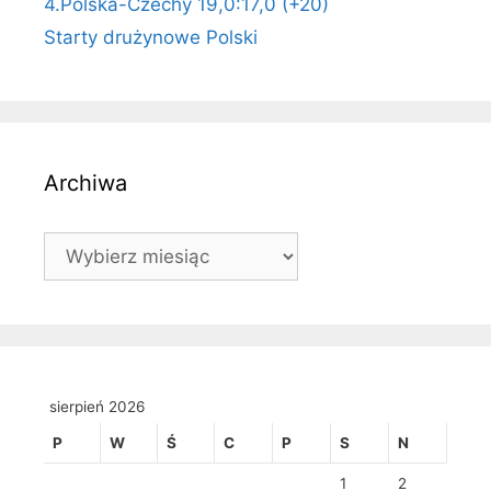
4.Polska-Czechy 19,0:17,0 (+20)
Starty drużynowe Polski
Archiwa
Archiwa
sierpień 2026
P
W
Ś
C
P
S
N
1
2