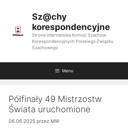
Przejdź
do
Sz@chy
treści
korespondencyjne
Strona internetowa Komisji Szachów
Korespondencyjnych Polskiego Związku
Szachowego
Menu
Półfinały 49 Mistrzostw
Świata uruchomione
06.06.2025
przez
MW