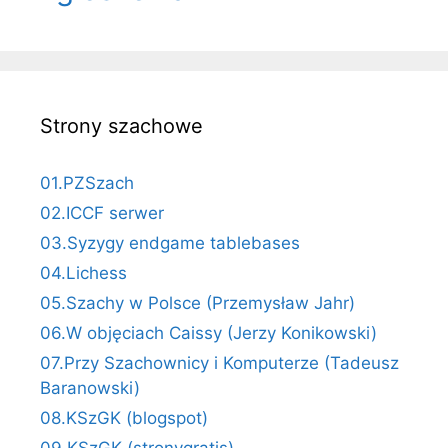
Strony szachowe
01.PZSzach
02.ICCF serwer
03.Syzygy endgame tablebases
04.Lichess
05.Szachy w Polsce (Przemysław Jahr)
06.W objęciach Caissy (Jerzy Konikowski)
07.Przy Szachownicy i Komputerze (Tadeusz
Baranowski)
08.KSzGK (blogspot)
09.KSzGK (stronygratis)