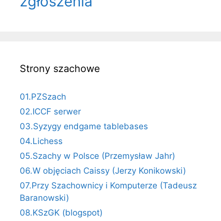
zgłoszenia
Strony szachowe
01.PZSzach
02.ICCF serwer
03.Syzygy endgame tablebases
04.Lichess
05.Szachy w Polsce (Przemysław Jahr)
06.W objęciach Caissy (Jerzy Konikowski)
07.Przy Szachownicy i Komputerze (Tadeusz
Baranowski)
08.KSzGK (blogspot)