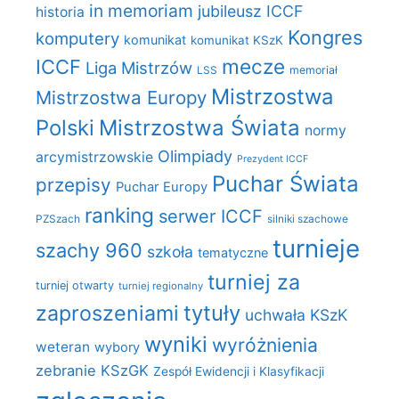
in memoriam
jubileusz ICCF
historia
Kongres
komputery
komunikat
komunikat KSzK
mecze
ICCF
Liga Mistrzów
LSS
memoriał
Mistrzostwa
Mistrzostwa Europy
Polski
Mistrzostwa Świata
normy
Olimpiady
arcymistrzowskie
Prezydent ICCF
Puchar Świata
przepisy
Puchar Europy
ranking
serwer ICCF
PZSzach
silniki szachowe
turnieje
szachy 960
szkoła
tematyczne
turniej za
turniej otwarty
turniej regionalny
zaproszeniami
tytuły
uchwała KSzK
wyniki
wyróżnienia
weteran
wybory
zebranie KSzGK
Zespół Ewidencji i Klasyfikacji