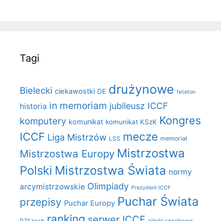
Tagi
drużynowe
Bielecki
ciekawostki
DE
felieton
in memoriam
jubileusz ICCF
historia
Kongres
komputery
komunikat
komunikat KSzK
mecze
ICCF
Liga Mistrzów
LSS
memoriał
Mistrzostwa
Mistrzostwa Europy
Polski
Mistrzostwa Świata
normy
Olimpiady
arcymistrzowskie
Prezydent ICCF
Puchar Świata
przepisy
Puchar Europy
ranking
serwer ICCF
PZSzach
silniki szachowe