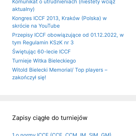
Komunikat o utrudnieniach (niestety wciąż
aktualny)
Kongres ICCF 2013, Kraków (Polska) w
skrócie na YouTube
Przepisy ICCF obowiązujące od 01.12.2022, w
tym Regulamin KSzK nr 3
Świętując 60-lecie ICCF
Turnieje Witka Bieleckiego
Witold Bielecki Memorial/ Top players –
zakończył się!
Zapisy ciągłe do turniejów
1.o normy ICCF (CCE, CCM, IM, SIM, GM)