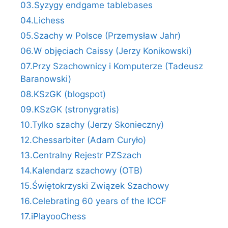
03.Syzygy endgame tablebases
04.Lichess
05.Szachy w Polsce (Przemysław Jahr)
06.W objęciach Caissy (Jerzy Konikowski)
07.Przy Szachownicy i Komputerze (Tadeusz
Baranowski)
08.KSzGK (blogspot)
09.KSzGK (stronygratis)
10.Tylko szachy (Jerzy Skonieczny)
12.Chessarbiter (Adam Curyło)
13.Centralny Rejestr PZSzach
14.Kalendarz szachowy (OTB)
15.Świętokrzyski Związek Szachowy
16.Celebrating 60 years of the ICCF
17.iPlayooChess