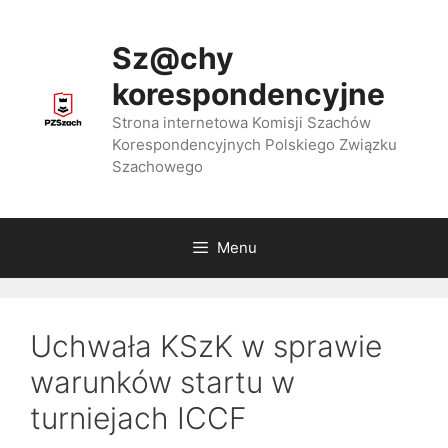
Przejdź
do
Sz@chy
treści
korespondencyjne
Strona internetowa Komisji Szachów
Korespondencyjnych Polskiego Związku
Szachowego
Menu
Uchwała KSzK w sprawie
warunków startu w
turniejach ICCF