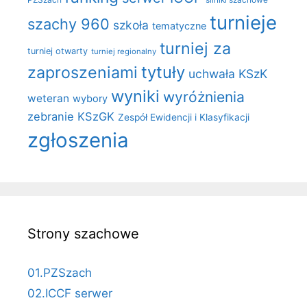
turnieje
szachy 960
szkoła
tematyczne
turniej za
turniej otwarty
turniej regionalny
zaproszeniami
tytuły
uchwała KSzK
wyniki
wyróżnienia
weteran
wybory
zebranie KSzGK
Zespół Ewidencji i Klasyfikacji
zgłoszenia
Strony szachowe
01.PZSzach
02.ICCF serwer