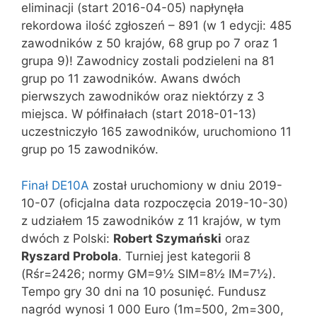
eliminacji (start 2016-04-05) napłynęła
rekordowa ilość zgłoszeń – 891 (w 1 edycji: 485
zawodników z 50 krajów, 68 grup po 7 oraz 1
grupa 9)! Zawodnicy zostali podzieleni na 81
grup po 11 zawodników. Awans dwóch
pierwszych zawodników oraz niektórzy z 3
miejsca. W półfinałach (start 2018-01-13)
uczestniczyło 165 zawodników, uruchomiono 11
grup po 15 zawodników.
Finał DE10A
został uruchomiony w dniu 2019-
10-07 (oficjalna data rozpoczęcia 2019-10-30)
z udziałem 15 zawodników z 11 krajów, w tym
dwóch z Polski:
Robert Szymański
oraz
Ryszard Probola
. Turniej jest kategorii 8
(Rśr=2426; normy GM=9½ SIM=8½ IM=7½).
Tempo gry 30 dni na 10 posunięć. Fundusz
nagród wynosi 1 000 Euro (1m=500, 2m=300,