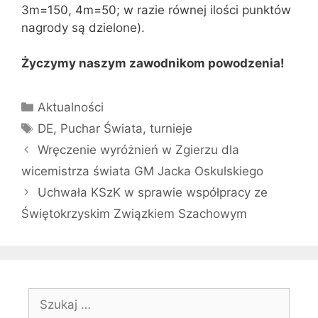
3m=150, 4m=50; w razie równej ilości punktów
nagrody są dzielone).
Życzymy naszym zawodnikom powodzenia!
Kategorie
Aktualności
Tagi
DE
,
Puchar Świata
,
turnieje
Wręczenie wyróżnień w Zgierzu dla
wicemistrza świata GM Jacka Oskulskiego
Uchwała KSzK w sprawie współpracy ze
Świętokrzyskim Związkiem Szachowym
Szukaj: