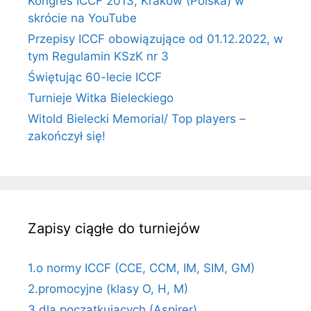
Kongres ICCF 2013, Kraków (Polska) w
skrócie na YouTube
Przepisy ICCF obowiązujące od 01.12.2022, w
tym Regulamin KSzK nr 3
Świętując 60-lecie ICCF
Turnieje Witka Bieleckiego
Witold Bielecki Memorial/ Top players –
zakończył się!
Zapisy ciągłe do turniejów
1.o normy ICCF (CCE, CCM, IM, SIM, GM)
2.promocyjne (klasy O, H, M)
3.dla początkujących (Aspirer)