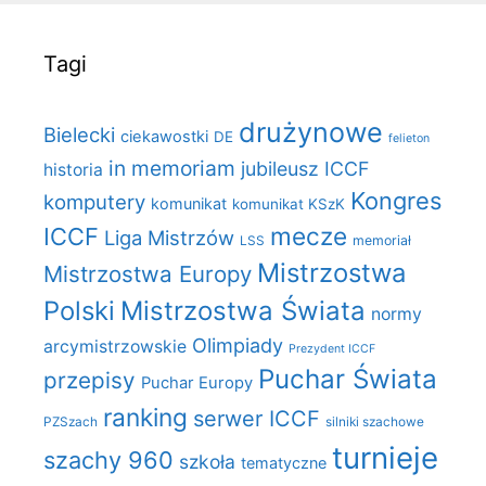
Tagi
drużynowe
Bielecki
ciekawostki
DE
felieton
in memoriam
jubileusz ICCF
historia
Kongres
komputery
komunikat
komunikat KSzK
mecze
ICCF
Liga Mistrzów
LSS
memoriał
Mistrzostwa
Mistrzostwa Europy
Polski
Mistrzostwa Świata
normy
Olimpiady
arcymistrzowskie
Prezydent ICCF
Puchar Świata
przepisy
Puchar Europy
ranking
serwer ICCF
PZSzach
silniki szachowe
turnieje
szachy 960
szkoła
tematyczne