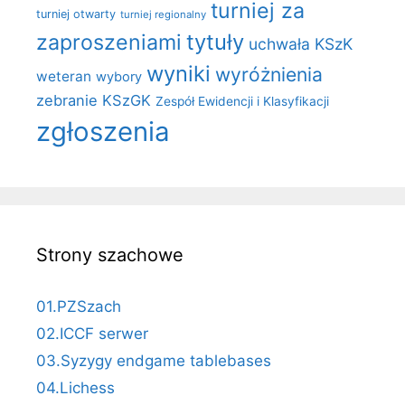
turniej za
turniej otwarty
turniej regionalny
zaproszeniami
tytuły
uchwała KSzK
wyniki
wyróżnienia
weteran
wybory
zebranie KSzGK
Zespół Ewidencji i Klasyfikacji
zgłoszenia
Strony szachowe
01.PZSzach
02.ICCF serwer
03.Syzygy endgame tablebases
04.Lichess