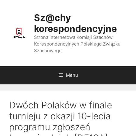
Przejdź
do
Sz@chy
treści
korespondencyjne
Strona internetowa Komisji Szachów
Korespondencyjnych Polskiego Związku
Szachowego
Menu
Dwóch Polaków w finale
turnieju z okazji 10-lecia
programu zgłoszeń