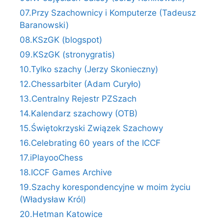
07.Przy Szachownicy i Komputerze (Tadeusz
Baranowski)
08.KSzGK (blogspot)
09.KSzGK (stronygratis)
10.Tylko szachy (Jerzy Skonieczny)
12.Chessarbiter (Adam Curyło)
13.Centralny Rejestr PZSzach
14.Kalendarz szachowy (OTB)
15.Świętokrzyski Związek Szachowy
16.Celebrating 60 years of the ICCF
17.iPlayooChess
18.ICCF Games Archive
19.Szachy korespondencyjne w moim życiu
(Władysław Król)
20.Hetman Katowice