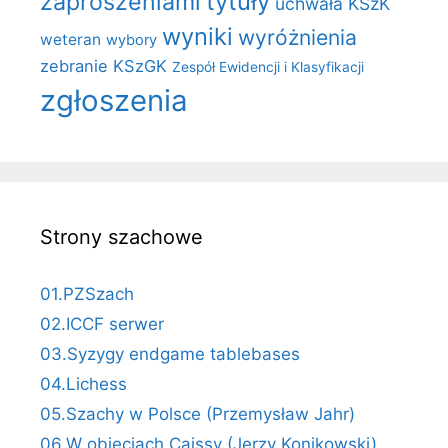
zaproszeniami
tytuły
uchwała KSzK
wyniki
wyróżnienia
weteran
wybory
zebranie KSzGK
Zespół Ewidencji i Klasyfikacji
zgłoszenia
Strony szachowe
01.PZSzach
02.ICCF serwer
03.Syzygy endgame tablebases
04.Lichess
05.Szachy w Polsce (Przemysław Jahr)
06.W objęciach Caissy (Jerzy Konikowski)