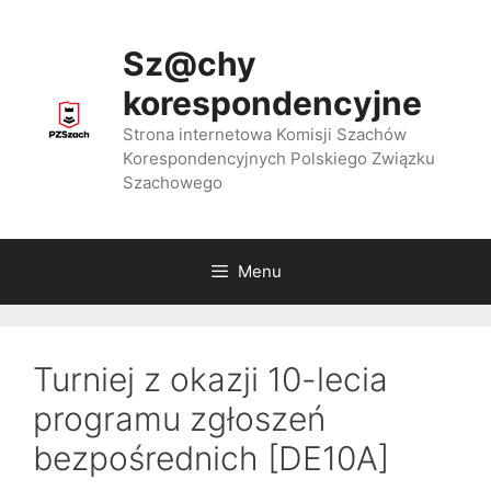
Przejdź
do
Sz@chy
treści
korespondencyjne
Strona internetowa Komisji Szachów
Korespondencyjnych Polskiego Związku
Szachowego
Menu
Turniej z okazji 10-lecia
programu zgłoszeń
bezpośrednich [DE10A]