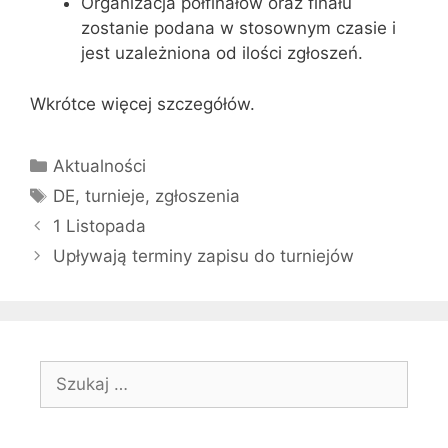
Organizacja półfinałów oraz finału
zostanie podana w stosownym czasie i
jest uzależniona od ilości zgłoszeń.
Wkrótce więcej szczegółów.
Kategorie
Aktualności
Tagi
DE
,
turnieje
,
zgłoszenia
1 Listopada
Upływają terminy zapisu do turniejów
Szukaj: