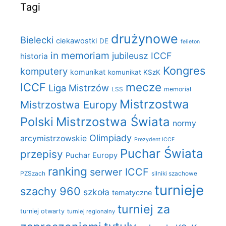
Tagi
drużynowe
Bielecki
ciekawostki
DE
felieton
in memoriam
jubileusz ICCF
historia
Kongres
komputery
komunikat
komunikat KSzK
mecze
ICCF
Liga Mistrzów
LSS
memoriał
Mistrzostwa
Mistrzostwa Europy
Polski
Mistrzostwa Świata
normy
Olimpiady
arcymistrzowskie
Prezydent ICCF
Puchar Świata
przepisy
Puchar Europy
ranking
serwer ICCF
PZSzach
silniki szachowe
turnieje
szachy 960
szkoła
tematyczne
turniej za
turniej otwarty
turniej regionalny