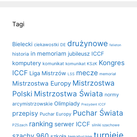
Tagi
drużynowe
Bielecki
ciekawostki
DE
felieton
in memoriam
jubileusz ICCF
historia
Kongres
komputery
komunikat
komunikat KSzK
mecze
ICCF
Liga Mistrzów
LSS
memoriał
Mistrzostwa
Mistrzostwa Europy
Polski
Mistrzostwa Świata
normy
Olimpiady
arcymistrzowskie
Prezydent ICCF
Puchar Świata
przepisy
Puchar Europy
ranking
serwer ICCF
PZSzach
silniki szachowe
turnieje
szachy 960
szkoła
tematyczne