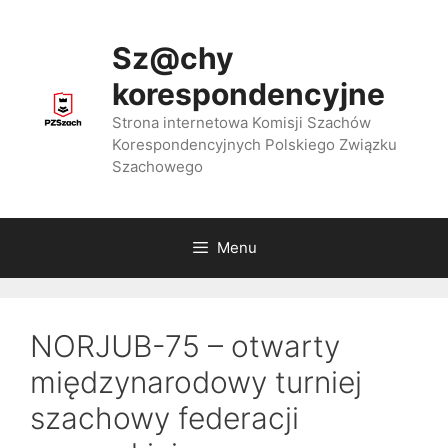
Przejdź
do
Sz@chy
treści
korespondencyjne
Strona internetowa Komisji Szachów
Korespondencyjnych Polskiego Związku
Szachowego
Menu
NORJUB-75 – otwarty
międzynarodowy turniej
szachowy federacji