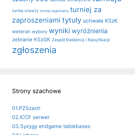
turniej za
turniej otwarty
turniej regionalny
zaproszeniami
tytuły
uchwała KSzK
wyniki
wyróżnienia
weteran
wybory
zebranie KSzGK
Zespół Ewidencji i Klasyfikacji
zgłoszenia
Strony szachowe
01.PZSzach
02.ICCF serwer
03.Syzygy endgame tablebases