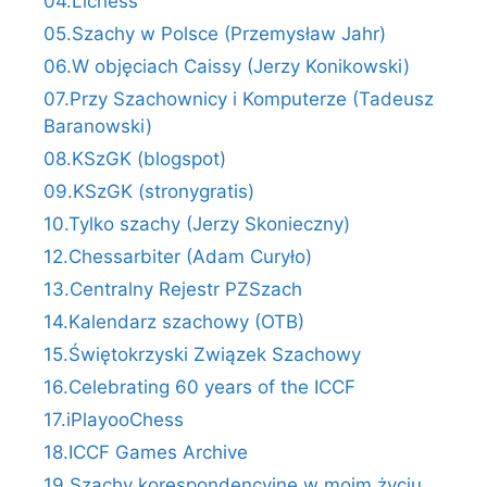
04.Lichess
05.Szachy w Polsce (Przemysław Jahr)
06.W objęciach Caissy (Jerzy Konikowski)
07.Przy Szachownicy i Komputerze (Tadeusz
Baranowski)
08.KSzGK (blogspot)
09.KSzGK (stronygratis)
10.Tylko szachy (Jerzy Skonieczny)
12.Chessarbiter (Adam Curyło)
13.Centralny Rejestr PZSzach
14.Kalendarz szachowy (OTB)
15.Świętokrzyski Związek Szachowy
16.Celebrating 60 years of the ICCF
17.iPlayooChess
18.ICCF Games Archive
19.Szachy korespondencyjne w moim życiu