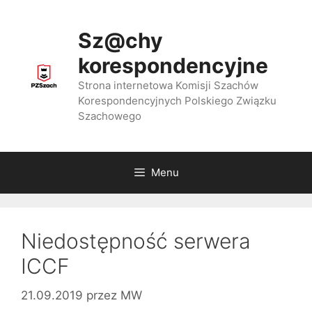
Przejdź
do
Sz@chy
treści
korespondencyjne
Strona internetowa Komisji Szachów
Korespondencyjnych Polskiego Związku
Szachowego
Menu
Niedostępność serwera
ICCF
21.09.2019
przez
MW