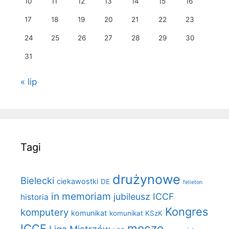
10
11
12
13
14
15
16
17
18
19
20
21
22
23
24
25
26
27
28
29
30
31
« lip
Tagi
drużynowe
Bielecki
ciekawostki
DE
felieton
in memoriam
jubileusz ICCF
historia
Kongres
komputery
komunikat
komunikat KSzK
mecze
ICCF
Liga Mistrzów