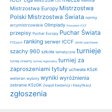
LSS
memoriał
Mistrzostwa
Mistrzostwa Europy
Polski
Mistrzostwa Świata
normy
Olimpiady
arcymistrzowskie
Prezydent ICCF
Puchar Świata
przepisy
Puchar Europy
ranking
serwer ICCF
PZSzach
silniki szachowe
turnieje
szachy 960
szkoła
tematyczne
turniej za
turniej otwarty
turniej regionalny
zaproszeniami
tytuły
uchwała KSzK
wyniki
wyróżnienia
weteran
wybory
zebranie KSzGK
Zespół Ewidencji i Klasyfikacji
zgłoszenia