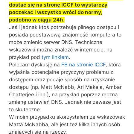
dostać się na stronę ICCF to wystarczy
poczekać i wszystko wróci do normy,
podobno w ciągu 24h.
Jeśli jednak ktoś potrzebuje pilnego dostępu i
posiada podstawową znajomość komputera to
może zmienić serwer DNS. Techniczne
wskazówki można znaleźć w internecie, na
przykład pod
tym linkiem
.
Polecam dyskusję na
FB na stronie ICCF
, która
wyjaśnia potencjalne przyczyny problemu z
dostępem oraz podaje sposób na uzyskanie
dostępu (np. Matt McNabb, Ari Makela, Ambar
Chatterjee i inni), na przykład poprzez ręczną
zmienę ustawień DNS. Jednak nie zawsze jest
to skuteczne.
W moim przypadku skorzystałem ze wskazówek
Matta McNabba, ale jest też kilka innych osób
znających się na rzeczy.