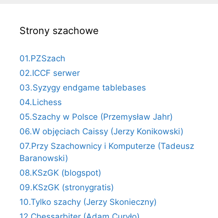
Strony szachowe
01.PZSzach
02.ICCF serwer
03.Syzygy endgame tablebases
04.Lichess
05.Szachy w Polsce (Przemysław Jahr)
06.W objęciach Caissy (Jerzy Konikowski)
07.Przy Szachownicy i Komputerze (Tadeusz
Baranowski)
08.KSzGK (blogspot)
09.KSzGK (stronygratis)
10.Tylko szachy (Jerzy Skonieczny)
12.Chessarbiter (Adam Curyło)