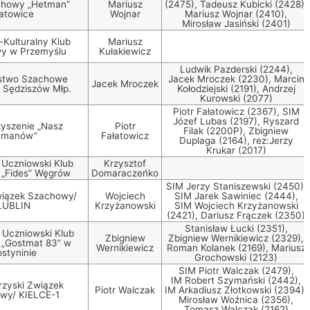
chowy „Hetman”
Mariusz
(2475), Tadeusz Kubicki (2428),
atowice
Wojnar
Mariusz Wojnar (2410),
Mirosław Jasiński (2401)
Kulturalny Klub
Mariusz
y w Przemyślu
Kułakiewicz
Ludwik Pazderski (2244),
stwo Szachowe
Jacek Mroczek (2230), Marcin
Jacek Mroczek
 Sędziszów Młp.
Kołodziejski (2191), Andrzej
Kurowski (2077)
Piotr Fałatowicz (2367), SIM
Józef Lubas (2197), Ryszard
yszenie „Nasz
Piotr
Filak (2200P), Zbigniew
ymanów”
Fałatowicz
Duplaga (2164), rez:Jerzy
Krukar (2017)
 Uczniowski Klub
Krzysztof
 „Fides” Węgrów
Domaraczeńko
SIM Jerzy Staniszewski (2450),
wiązek Szachowy/
Wojciech
SIM Jarek Sawiniec (2444),
LUBLIN
Krzyżanowski
SIM Wojciech Krzyżanowski
(2421), Dariusz Frączek (2350)
Stanisław Łucki (2351),
Uczniowski Klub
Zbigniew
Zbigniew Wernikiewicz (2329),
 „Gostmat 83” w
Wernikiewicz
Roman Kolanek (2169), Mariusz
styninie
Grochowski (2123)
SIM Piotr Walczak (2479),
IM Robert Szymański (2442),
rzyski Związek
Piotr Walczak
IM Arkadiusz Złotkowski (2394),
wy/ KIELCE-1
Mirosław Woźnica (2356),
Tomasz Walczak (2162)