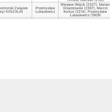
Wiesław Wójcik (2307), Marian
pomorski Związek
Przemysław
Gniazdowski (2367), Marcin
wy
/ KOSZALIN
Łukasiewicz
Korkus (2214), Przemysław
Łukasiewicz (1909)