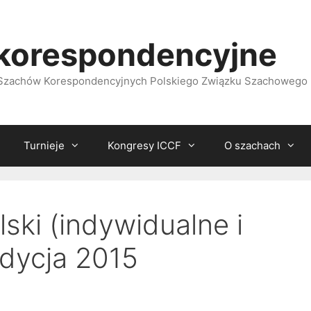
korespondencyjne
i Szachów Korespondencyjnych Polskiego Związku Szachowego
Turnieje
Kongresy ICCF
O szachach
ski (indywidualne i
dycja 2015