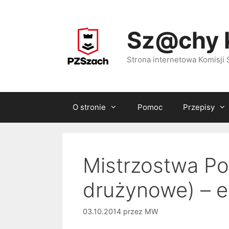
Przejdź
do
Sz@chy 
treści
Strona internetowa Komisj
O stronie
Pomoc
Przepisy
Mistrzostwa Pol
drużynowe) – e
03.10.2014
przez
MW