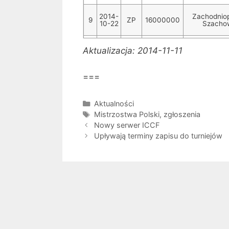
2014-
Zachodnio
9
ZP
16000000
10-22
Szacho
Aktualizacja: 2014-11-11
===
Kategorie
Aktualności
Tagi
Mistrzostwa Polski
,
zgłoszenia
Nowy serwer ICCF
Upływają terminy zapisu do turniejów