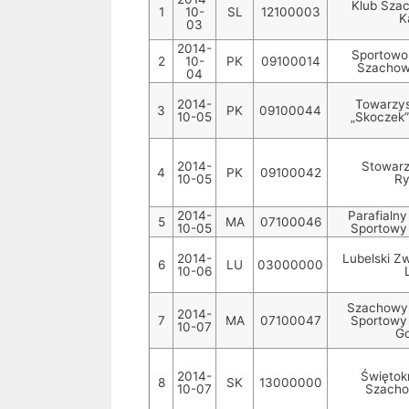
Klub Sza
1
10-
SL
12100003
K
03
2014-
Sportowo-
2
10-
PK
09100014
Szachow
04
2014-
Towarzy
3
PK
09100044
10-05
„Skoczek”
2014-
Stowarz
4
PK
09100042
10-05
R
2014-
Parafialny
5
MA
07100046
10-05
Sportowy
2014-
Lubelski Z
6
LU
03000000
10-06
Szachowy 
2014-
7
MA
07100047
Sportowy
10-07
Go
2014-
Świętok
8
SK
13000000
10-07
Szacho