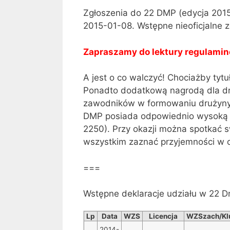
Zgłoszenia do 22 DMP (edycja 201
2015-01-08. Wstępne nieoficjalne zg
Zapraszamy do lektury regulaminó
A jest o co walczyć! Chociażby tyt
Ponadto dodatkową nagrodą dla dru
zawodników w formowaniu drużyny n
DMP posiada odpowiednio wysoką r
2250). Przy okazji można spotkać s
wszystkim zaznać przyjemności w o
===
Wstępne deklaracje udziału w 22 D
Lp
Data
WZS
Licencja
WZSzach/Kl
2014-