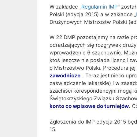
W zakładce „
Regulamin IMP
” zosta
Polski (edycja 2015) a w zakładce „
Drużynowych Mistrzostw Polski (ed
W 22 DMP pozostajemy na razie pr
odradzających się rozgrywek druż
wprowadzenie 6 szachownic. Można
ktoś jeszcze nie posiada licencji 
o Mistrzostwo Polski. Procedura je
zawodnicze
„. Teraz jest nieco up
zaświadczenie lekarskie) i w zasadz
szachiści korespondencyjni mogą ki
Świętokrzyskiego Związku Szachow
konto co wpisowe do turniejów
. C
Zgłoszenia do IMP edycja 2015 bę
15.