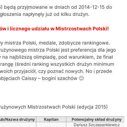
5) będą przyjmowane w dniach od 2014-12-15 do
łoszenia napłynęły już od kilku drużyn.
w i licznego udziału w Mistrzostwach Polski!
uły mistrza Polski, medale, zdobycze rankingowe.
żynowego mistrza Polski jest preferencja dla jego
a najbliższą olimpiadę, pod warunkiem, że finał
angę (średni ranking wszystkich drużyn minimum
woich przyjaciół, czy poznać nowych. No i przede
bjęciach Caissy – bogini szachów 🙂
rużynowych Mistrzostwach Polski (edycja 2015)
ub/Nazwa drużyny
Kapitan
Potencjalny skład drużyny
Dariusz Szczepankiewicz