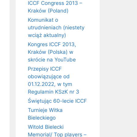
ICCF Congress 2013 –
2429
Kraków (Poland)
Komunikat o
utrudnieniach (niestety
wciąż aktualny)
2186
Kongres ICCF 2013,
Kraków (Polska) w
2232
skrócie na YouTube
Przepisy ICCF
obowiązujące od
01.12.2022, w tym
2416
Regulamin KSzK nr 3
Świętując 60-lecie ICCF
2243
Turnieje Witka
Bieleckiego
Witold Bielecki
2369
Memorial/ Top players –