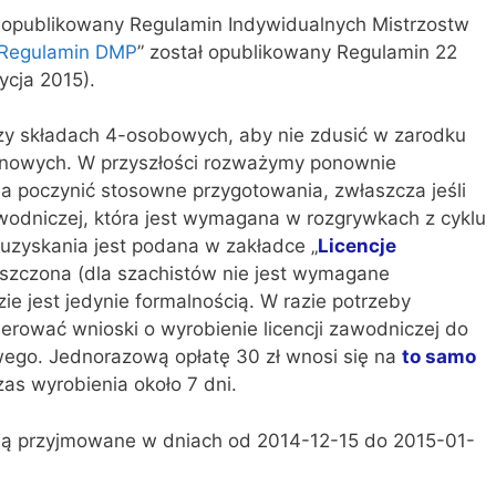
ł opublikowany Regulamin Indywidualnych Mistrzostw
Regulamin DMP
” został opublikowany Regulamin 22
ycja 2015).
zy składach 4-osobowych, aby nie zdusić w zarodku
ynowych. W przyszłości rozważymy ponownie
 poczynić stosowne przygotowania, zwłaszcza jeśli
zawodniczej, która jest wymagana w rozgrywkach z cyklu
j uzyskania jest podana w zakładce „
Licencje
roszczona (dla szachistów nie jest wymagane
ie jest jedynie formalnością. W razie potrzeby
erować wnioski o wyrobienie licencji zawodniczej do
ego. Jednorazową opłatę 30 zł wnosi się na
to samo
zas wyrobienia około 7 dni.
dą przyjmowane w dniach od 2014-12-15 do 2015-01-