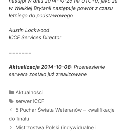
nastąpi w dniu 2014-10-26 na UTC+0, jako że
w Wielkiej Brytanii następuje powrót z czasu
letniego do podstawowego.
Austin Lockwood
ICCF Services Director
=======
Aktualizacja 2014-10-08
: Przeniesienie
serwera zostało już zrealizowane
Kategorie
Aktualności
Tagi
serwer ICCF
5 Puchar Świata Weteranów – kwalifikacje
do finału
Mistrzostwa Polski (indywidualne i