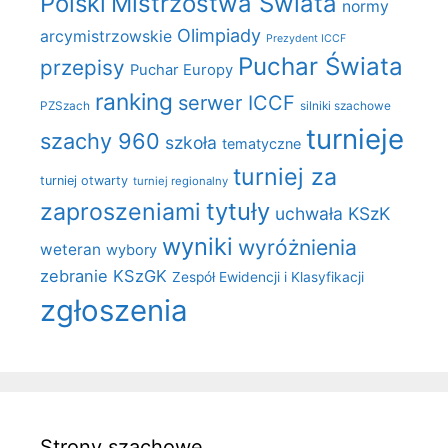
Polski
Mistrzostwa Świata
normy
Olimpiady
arcymistrzowskie
Prezydent ICCF
Puchar Świata
przepisy
Puchar Europy
ranking
serwer ICCF
PZSzach
silniki szachowe
turnieje
szachy 960
szkoła
tematyczne
turniej za
turniej otwarty
turniej regionalny
zaproszeniami
tytuły
uchwała KSzK
wyniki
wyróżnienia
weteran
wybory
zebranie KSzGK
Zespół Ewidencji i Klasyfikacji
zgłoszenia
Strony szachowe