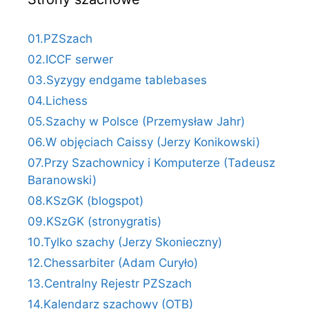
01.PZSzach
02.ICCF serwer
03.Syzygy endgame tablebases
04.Lichess
05.Szachy w Polsce (Przemysław Jahr)
06.W objęciach Caissy (Jerzy Konikowski)
07.Przy Szachownicy i Komputerze (Tadeusz
Baranowski)
08.KSzGK (blogspot)
09.KSzGK (stronygratis)
10.Tylko szachy (Jerzy Skonieczny)
12.Chessarbiter (Adam Curyło)
13.Centralny Rejestr PZSzach
14.Kalendarz szachowy (OTB)