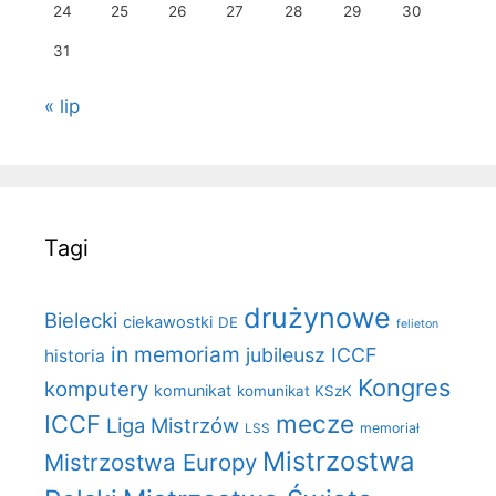
24
25
26
27
28
29
30
31
« lip
Tagi
drużynowe
Bielecki
ciekawostki
DE
felieton
in memoriam
jubileusz ICCF
historia
Kongres
komputery
komunikat
komunikat KSzK
mecze
ICCF
Liga Mistrzów
LSS
memoriał
Mistrzostwa
Mistrzostwa Europy