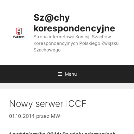
Przejdź
do
Sz@chy
treści
korespondencyjne
Strona internetowa Komisji Szachów
Korespondencyjnych Polskiego Związku
Szachowego
Menu
Nowy serwer ICCF
01.10.2014
przez
MW