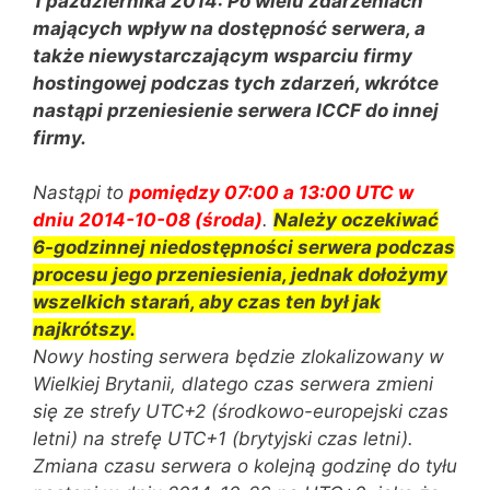
1 października 2014: Po wielu zdarzeniach
mających wpływ na dostępność serwera, a
także niewystarczającym wsparciu firmy
hostingowej podczas tych zdarzeń, wkrótce
nastąpi przeniesienie serwera ICCF do innej
firmy.
Nastąpi to
pomiędzy 07:00 a 13:00 UTC w
dniu 2014-10-08 (środa)
.
Należy oczekiwać
6-godzinnej niedostępności serwera podczas
procesu jego przeniesienia, jednak dołożymy
wszelkich starań, aby czas ten był jak
najkrótszy.
Nowy hosting serwera będzie zlokalizowany w
Wielkiej Brytanii, dlatego czas serwera zmieni
się ze strefy UTC+2 (środkowo-europejski czas
letni) na strefę UTC+1 (brytyjski czas letni).
Zmiana czasu serwera o kolejną godzinę do tyłu