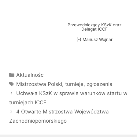
Przewodniczący KSzK oraz
Delegat ICCF
(-) Mariusz Wojnar
Kategorie
Aktualności
Tagi
Mistrzostwa Polski
,
turnieje
,
zgłoszenia
Uchwała KSzK w sprawie warunków startu w
turniejach ICCF
4 Otwarte Mistrzostwa Województwa
Zachodniopomorskiego