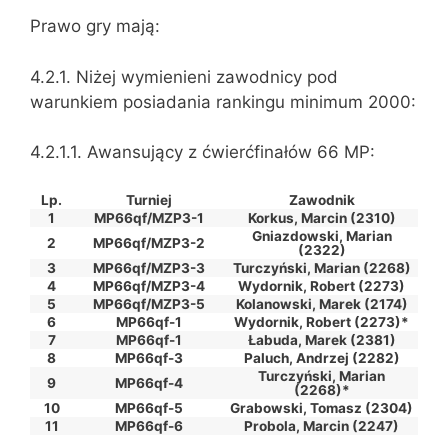
Prawo gry mają:
4.2.1. Niżej wymienieni zawodnicy pod
warunkiem posiadania rankingu minimum 2000:
4.2.1.1. Awansujący z ćwierćfinałów 66 MP:
Lp.
Turniej
Zawodnik
1
MP66qf/MZP3-1
Korkus, Marcin (2310)
Gniazdowski, Marian
2
MP66qf/MZP3-2
(2322)
3
MP66qf/MZP3-3
Turczyński, Marian (2268)
4
MP66qf/MZP3-4
Wydornik, Robert (2273)
5
MP66qf/MZP3-5
Kolanowski, Marek (2174)
6
MP66qf-1
Wydornik, Robert (2273)*
7
MP66qf-1
Łabuda, Marek (2381)
8
MP66qf-3
Paluch, Andrzej (2282)
Turczyński, Marian
9
MP66qf-4
(2268)*
10
MP66qf-5
Grabowski, Tomasz (2304)
11
MP66qf-6
Probola, Marcin (2247)