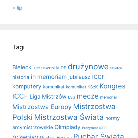
« lip
Tagi
drużynowe
Bielecki
ciekawostki
DE
felieton
in memoriam
jubileusz ICCF
historia
Kongres
komputery
komunikat
komunikat KSzK
mecze
ICCF
Liga Mistrzów
LSS
memoriał
Mistrzostwa
Mistrzostwa Europy
Polski
Mistrzostwa Świata
normy
Olimpiady
arcymistrzowskie
Prezydent ICCF
Puchar Świata
przepisy
Puchar Europy