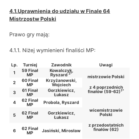
4.1.Uprawnienia do udziału w Finale 64
Mistrzostw Polski
Prawo gry mają:
4.1.1. Niżej wymienieni finaliści MP:
Lp.
Turniej
Zawodnik
Uwagi
59 Finał
Kowalczyk,
1
2*
MP
Ryszard
mistrzowie Polski
60 Finał
Krzyżanowski,
2
MP
Wojciech
z 4 poprzednich
61 Finał
Gorzkiewicz,
1*
finałów (59-62)
3
MP
Łukasz
62 Finał
4
Probola, Ryszard
MP
wicemistrzowie
62 Finał
Gorzkiewicz,
Polski
5
MP
Łukasz
z przedostatnich
62 Finał
finałów (62)
6
Jasiński, Mirosław
MP