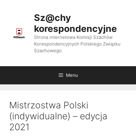
Przejdź
do
Sz@chy
treści
korespondencyjne
Strona internetowa Komisji Szachów
Korespondencyjnych Polskiego Związku
Szachowego
Menu
Mistrzostwa Polski
(indywidualne) – edycja
2021