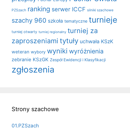
ranking
serwer ICCF
PZSzach
silniki szachowe
turnieje
szachy 960
szkoła
tematyczne
turniej za
turniej otwarty
turniej regionalny
zaproszeniami
tytuły
uchwała KSzK
wyniki
wyróżnienia
weteran
wybory
zebranie KSzGK
Zespół Ewidencji i Klasyfikacji
zgłoszenia
Strony szachowe
01.PZSzach