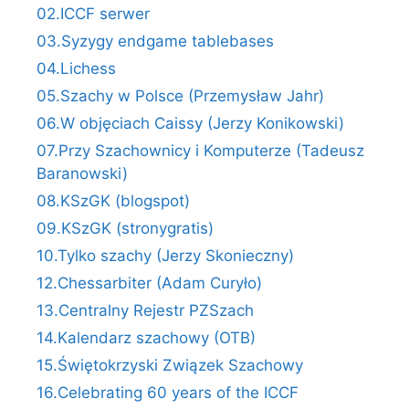
02.ICCF serwer
03.Syzygy endgame tablebases
04.Lichess
05.Szachy w Polsce (Przemysław Jahr)
06.W objęciach Caissy (Jerzy Konikowski)
07.Przy Szachownicy i Komputerze (Tadeusz
Baranowski)
08.KSzGK (blogspot)
09.KSzGK (stronygratis)
10.Tylko szachy (Jerzy Skonieczny)
12.Chessarbiter (Adam Curyło)
13.Centralny Rejestr PZSzach
14.Kalendarz szachowy (OTB)
15.Świętokrzyski Związek Szachowy
16.Celebrating 60 years of the ICCF