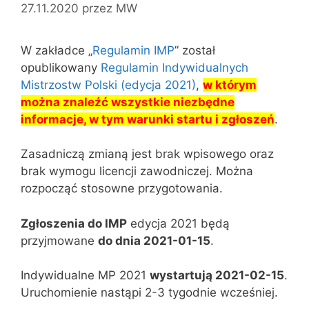
27.11.2020
przez
MW
W zakładce „
Regulamin IMP
” został
opublikowany
Regulamin Indywidualnych
Mistrzostw Polski (edycja 2021)
,
w którym
można znaleźć wszystkie niezbędne
informacje, w tym warunki startu i zgłoszeń
.
Zasadniczą zmianą jest brak wpisowego oraz
brak wymogu licencji zawodniczej. Można
rozpocząć stosowne przygotowania.
Zgłoszenia do IMP
edycja 2021 będą
przyjmowane
do dnia 2021-01-15
.
Indywidualne MP 2021
wystartują 2021-02-15
.
Uruchomienie nastąpi 2-3 tygodnie wcześniej.