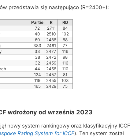
ków przedstawia się następująco (R=2400+):
Partie
R
RD
72
2711
84
ł
40
2510
102
60
2488
88
j
383
2481
77
y
33
2477
116
38
2472
98
32
2459
116
ech
44
2458
110
124
2457
81
119
2455
103
165
2429
75
CF wdrożony od września 2023
ął nowy system rankingowy oraz klasyfikacyjny ICCF
spoke Rating System for ICCF
). Ten system został