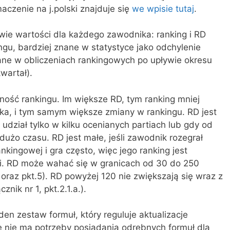
maczenie na j.polski znajduje się
we wpisie tutaj
.
ie wartości dla każdego zawodnika: ranking i RD
ingu, bardziej znane w statystyce jako odchylenie
ane w obliczeniach rankingowych po upływie okresu
wartał).
ność rankingu. Im większe RD, tym ranking mniej
ika, i tym samym większe zmiany w rankingu. RD jest
udział tylko w kilku ocenianych partiach lub gdy od
o dużo czasu. RD jest małe, jeśli zawodnik rozegrał
nkingowej i gra często, więc jego ranking jest
i. RD może wahać się w granicach od 30 do 250
2 oraz pkt.5). RD powyżej 120 nie zwiększają się wraz z
nik nr 1, pkt.2.1.a.).
den zestaw formuł, który reguluje aktualizacje
 nie ma potrzeby posiadania odrębnych formuł dla