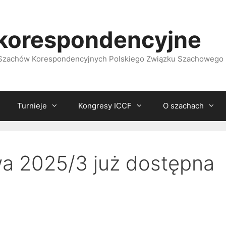
korespondencyjne
i Szachów Korespondencyjnych Polskiego Związku Szachowego
Turnieje
Kongresy ICCF
O szachach
wa 2025/3 już dostępna