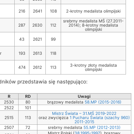
216
2641
108
2-krotny medalista olimpijski
srebrny medalista MŚ (27.2011-
287
2630
112
2014); 8-krotny medalista
olimpijski
43
2621
99
r
193
2613
118
3-krotny złoty medalista
474
2612
113
olimpijski
ników przedstawia się następująco:
R
RD
Uwagi
2530
80
brązowy medalista
58.MP (2015-2016)
2522
101
Mistrz Świata – 31.MŚ 2019-2022
2515
113
oraz zwycięzca
1 Pucharu Świata (szachy 960)
2011-2015
2507
72
srebrny medalista
55.MP (2012-2013)
Mistrz Polski (
38.1995-1997
), brązowy