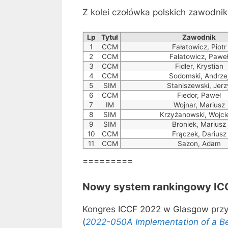
Z kolei czołówka polskich zawodni
Lp
Tytuł
Zawodnik
1
CCM
Fałatowicz, Piotr
2
CCM
Fałatowicz, Pawe
3
CCM
Fidler, Krystian
4
CCM
Sodomski, Andrze
5
SIM
Staniszewski, Jerz
6
CCM
Fiedor, Paweł
7
IM
Wojnar, Mariusz
8
SIM
Krzyżanowski, Wojci
9
SIM
Broniek, Mariusz
10
CCM
Frączek, Dariusz
11
CCM
Sazon, Adam
=========
Nowy system rankingowy IC
Kongres ICCF 2022 w Glasgow przyj
(
2022-050A Implementation of a Be