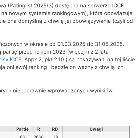
owa (Ratinglist 2025/3) dostępna na serwerze ICCF
ąca na nowym systemie rankingowym), która obowiązuje
ie ona domyślną z chwilą jej obowiązywania (czyli od
ończonych w okresie od 01.03.2025 do 31.05.2025.
ą partię przed rokiem 2023 (więcej niż 2 lata
pisy ICCF
, Appx.2, pkt.2.10.) są pokazywani na tej liście
ą oni swój ranking i będzie on ważny z chwilą ich
których niepoprawnie wprowadzonych wynikiów
Partie
R
RD
Uwagi
66
2660
119