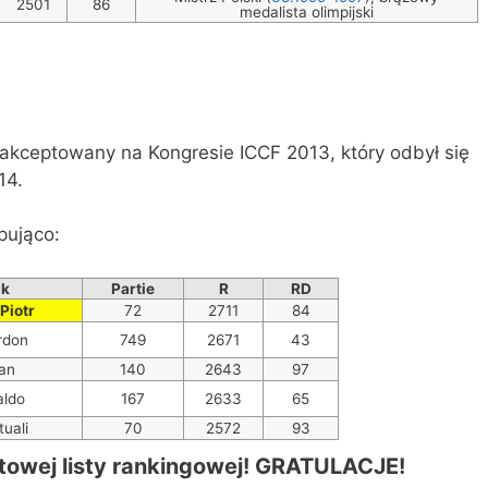
2501
86
medalista olimpijski
akceptowany na Kongresie ICCF 2013, który odbył się
14.
pująco:
ik
Partie
R
RD
Piotr
72
2711
84
rdon
749
2671
43
an
140
2643
97
aldo
167
2633
65
tuali
70
2572
93
towej
listy rankingowej!
GRATULACJE!