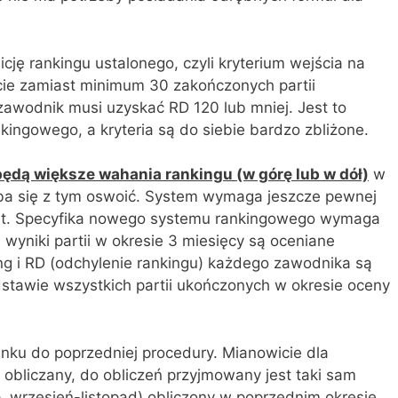
cję rankingu ustalonego, czyli kryterium wejścia na
icie zamiast minimum 30 zakończonych partii
zawodnik musi uzyskać RD 120 lub mniej. Jest to
ingowego, a kryteria są do siebie bardzo zbliżone.
dą większe wahania rankingu (w górę lub w dół)
w
ba się z tym oswoić. System wymaga jeszcze pewnej
a lat. Specyfika nowego systemu rankingowego wymaga
 wyniki partii w okresie 3 miesięcy są oceniane
ng i RD (odchylenie rankingu) każdego zawodnika są
stawie wszystkich partii ukończonych w okresie oceny
nku do poprzedniej procedury. Mianowicie dla
t obliczany, do obliczeń przyjmowany jest taki sam
p. wrzesień-listopad) obliczony w poprzednim okresie