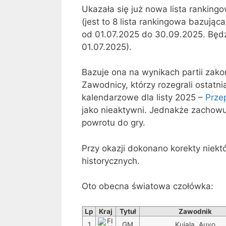
Ukazała się już nowa lista ranking
(jest to 8 lista rankingowa bazuj
od 01.07.2025 do 30.09.2025. Będz
01.07.2025).
Bazuje ona na wynikach partii zak
Zawodnicy, którzy rozegrali ostatni
kalendarzowe dla listy 2025 –
Prze
jako nieaktywni. Jednakże zachowuj
powrotu do gry.
Przy okazji dokonano korekty nie
historycznych.
Oto obecna światowa czołówka:
Lp
Kraj
Tytuł
Zawodnik
1
GM
Kujala, Auvo