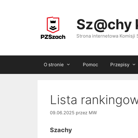
Przejdź
do
Sz@chy 
treści
Strona internetowa Komisj
O stronie
Pomoc
Przepisy
Lista rankingo
09.06.2025
przez
MW
Szachy