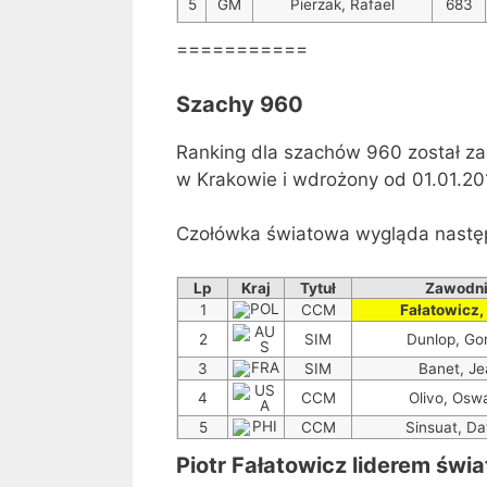
5
GM
Pierzak, Rafael
683
===========
Szachy 960
Ranking dla szachów 960 został za
w Krakowie i wdrożony od 01.01.20
Czołówka światowa wygląda nastę
Lp
Kraj
Tytuł
Zawodn
1
CCM
Fałatowicz, 
2
SIM
Dunlop, Go
3
SIM
Banet, Je
4
CCM
Olivo, Osw
5
CCM
Sinsuat, Da
Piotr Fałatowicz liderem
świa