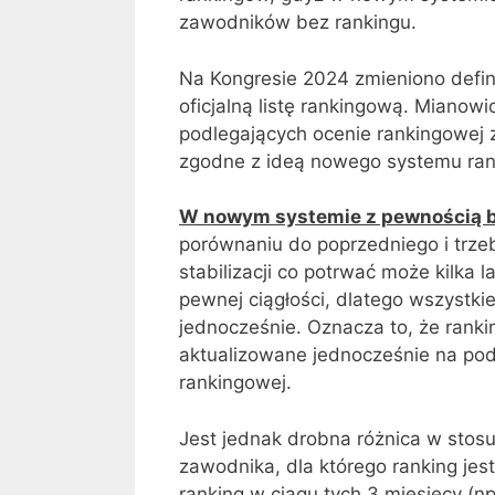
zawodników bez rankingu.
Na Kongresie 2024 zmieniono defini
oficjalną listę rankingową. Mianow
podlegających ocenie rankingowej 
zgodne z ideą nowego systemu rank
W nowym systemie z pewnością bę
porównaniu do poprzedniego i trze
stabilizacji co potrwać może kilk
pewnej ciągłości, dlatego wszystkie
jednocześnie. Oznacza to, że ranki
aktualizowane jednocześnie na pod
rankingowej.
Jest jednak drobna różnica w stosu
zawodnika, dla którego ranking jes
ranking w ciągu tych 3 miesięcy (n