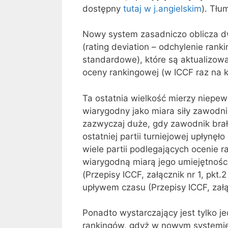
dostępny
tutaj w j.angielskim
). Tłu
Nowy system zasadniczo oblicza dw
(rating deviation – odchylenie rank
standardowe), które są aktualizow
oceny rankingowej (w ICCF raz na k
Ta ostatnia wielkość mierzy niepew
wiarygodny jako miara siły zawodn
zazwyczaj duże, gdy zawodnik brał 
ostatniej partii turniejowej upłynęł
wiele partii podlegających ocenie ra
wiarygodną miarą jego umiejętnośc
(Przepisy ICCF, załącznik nr 1, pkt.
upływem czasu (Przepisy ICCF, załącz
Ponadto wystarczający jest tylko je
rankingów, gdyż w nowym systemie