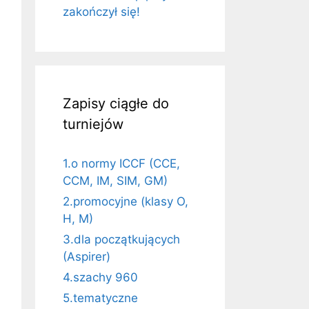
zakończył się!
Zapisy ciągłe do
turniejów
1.o normy ICCF (CCE,
CCM, IM, SIM, GM)
2.promocyjne (klasy O,
H, M)
3.dla początkujących
(Aspirer)
4.szachy 960
5.tematyczne