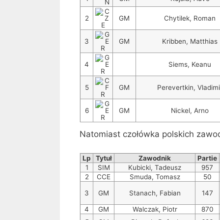
2
GM
Chytilek, Roman
3
GM
Kribben, Matthias
4
Siems, Keanu
5
GM
Perevertkin, Vladimi
6
GM
Nickel, Arno
Natomiast czołówka polskich zawod
Lp
Tytuł
Zawodnik
Partie
1
SIM
Kubicki, Tadeusz
957
2
CCE
Smuda, Tomasz
50
3
GM
Stanach, Fabian
147
4
GM
Walczak, Piotr
870