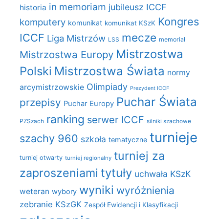
in memoriam
jubileusz ICCF
historia
Kongres
komputery
komunikat
komunikat KSzK
mecze
ICCF
Liga Mistrzów
LSS
memoriał
Mistrzostwa
Mistrzostwa Europy
Polski
Mistrzostwa Świata
normy
Olimpiady
arcymistrzowskie
Prezydent ICCF
Puchar Świata
przepisy
Puchar Europy
ranking
serwer ICCF
PZSzach
silniki szachowe
turnieje
szachy 960
szkoła
tematyczne
turniej za
turniej otwarty
turniej regionalny
zaproszeniami
tytuły
uchwała KSzK
wyniki
wyróżnienia
weteran
wybory
zebranie KSzGK
Zespół Ewidencji i Klasyfikacji