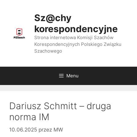
Przejdź
do
Sz@chy
treści
korespondencyjne
Strona internetowa Komisji Szachów
Korespondencyjnych Polskiego Związku
Szachowego
Menu
Dariusz Schmitt – druga
norma IM
10.06.2025
przez
MW