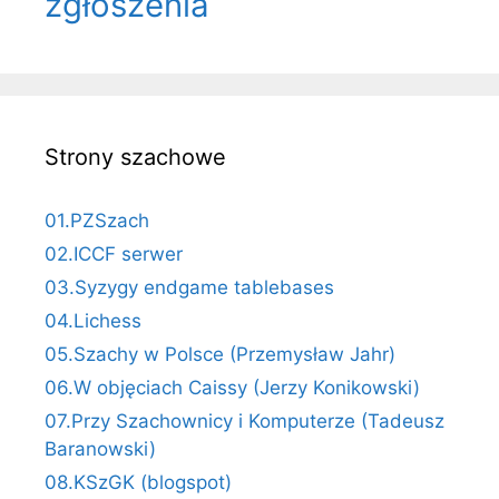
zgłoszenia
Strony szachowe
01.PZSzach
02.ICCF serwer
03.Syzygy endgame tablebases
04.Lichess
05.Szachy w Polsce (Przemysław Jahr)
06.W objęciach Caissy (Jerzy Konikowski)
07.Przy Szachownicy i Komputerze (Tadeusz
Baranowski)
08.KSzGK (blogspot)