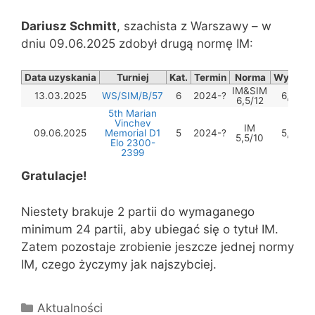
Dariusz Schmitt
, szachista z Warszawy – w
dniu 09.06.2025 zdobył drugą normę IM:
Data uzyskania
Turniej
Kat.
Termin
Norma
Wynik
IM&SIM
13.03.2025
WS/SIM/B/57
6
2024-?
6,5
6,5/12
5th Marian
Vinchev
IM
09.06.2025
Memorial D1
5
2024-?
5,5
5,5/10
Elo 2300-
2399
Gratulacje!
Niestety brakuje 2 partii do wymaganego
minimum 24 partii, aby ubiegać się o tytuł IM.
Zatem pozostaje zrobienie jeszcze jednej normy
IM, czego życzymy jak najszybciej.
Kategorie
Aktualności