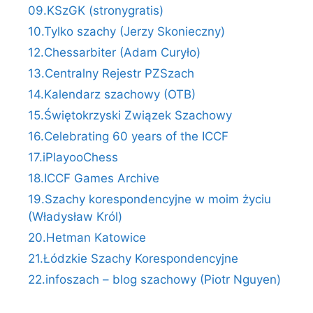
09.KSzGK (stronygratis)
10.Tylko szachy (Jerzy Skonieczny)
12.Chessarbiter (Adam Curyło)
13.Centralny Rejestr PZSzach
14.Kalendarz szachowy (OTB)
15.Świętokrzyski Związek Szachowy
16.Celebrating 60 years of the ICCF
17.iPlayooChess
18.ICCF Games Archive
19.Szachy korespondencyjne w moim życiu
(Władysław Król)
20.Hetman Katowice
21.Łódzkie Szachy Korespondencyjne
22.infoszach – blog szachowy (Piotr Nguyen)