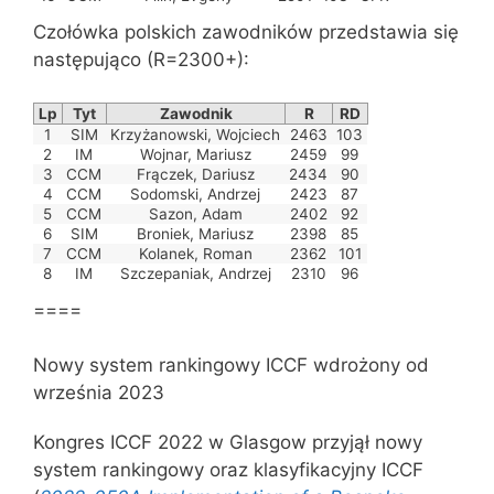
Czołówka polskich zawodników przedstawia się
następująco (R=2300+):
Lp
Tyt
Zawodnik
R
RD
1
SIM
Krzyżanowski, Wojciech
2463
103
2
IM
Wojnar, Mariusz
2459
99
3
CCM
Frączek, Dariusz
2434
90
4
CCM
Sodomski, Andrzej
2423
87
5
CCM
Sazon, Adam
2402
92
6
SIM
Broniek, Mariusz
2398
85
7
CCM
Kolanek, Roman
2362
101
8
IM
Szczepaniak, Andrzej
2310
96
====
Nowy system rankingowy ICCF wdrożony od
września 2023
Kongres ICCF 2022 w Glasgow przyjął nowy
system rankingowy oraz klasyfikacyjny ICCF