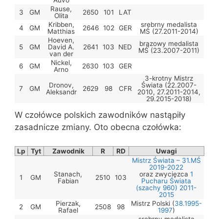
Auvo
Rause,
3
GM
2650
101
LAT
Olita
Kribben,
srebrny medalista
4
GM
2646
102
GER
Matthias
MŚ (27.2011-2014)
Hoeven,
brązowy medalista
5
GM
David A.
2641
103
NED
MŚ (23.2007-2011)
van der
Nickel,
6
GM
2630
103
GER
Arno
3-krotny Mistrz
Dronov,
Świata (22.2007-
7
GM
2629
98
CFR
Aleksandr
2010, 27.2011-2014,
29.2015-2018)
W czołówce polskich zawodników nastąpiły
zasadnicze zmiany. Oto obecna czołówka:
Lp
Tyt
Zawodnik
R
RD
Uwagi
Mistrz Świata – 31.MŚ
2019-2022
Stanach,
oraz zwycięzca
1
1
GM
2510
103
Fabian
Pucharu Świata
(szachy 960) 2011-
2015
Pierzak,
Mistrz Polski (
38.1995-
2
GM
2508
98
Rafael
1997
)
srebrny medalista