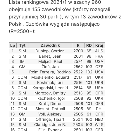
Lista rankingowa 2024/1 w szachy 960
obejmuje 155 zawodników (którzy rozegrali
przynajmniej 30 partii), w tym 13 zawodników z
Polski. Czołówka wygląda następująco
(R=2500+):
Lp
Tyt
Zawodnik
R
RD
Kraj
1
SIM
Dunlop, Gordon
2709
65
AUS
2
SIM
Banet, Jean
2601
98
FRA
3
IM
Muljadi, Paul
2574
99
USA
4
GM
Židů, Jan
2562
103
CZE
5
Roim Ferreira, Rodrigo
2522
102
USA
6
CCM
Moskalenko, Eduard
2517
91
UKR
7
SIM
Koshmak, Iurii
2516
101
UKR
8
CCM
Korogodski, Leonid
2514
88
USA
9
SIM
Morozov, Dmitry
2513
95
CFR
10
CCM
Tkachenko, Igor
2508
92
UKR
11
SIM
Kraft, Dieter
2508
101
GER
12
CCM
Sinsuat, Datuali
2505
89
PHI
13
GM
Voll, Aleksey
2505
91
CFR
14
SIM
Offringa, Tjaart
2504
100
NED
15
SIM
Claridge, John B.
2504
103
WLS
16
CCM
Filin, Evgeny
2501
103
CFR