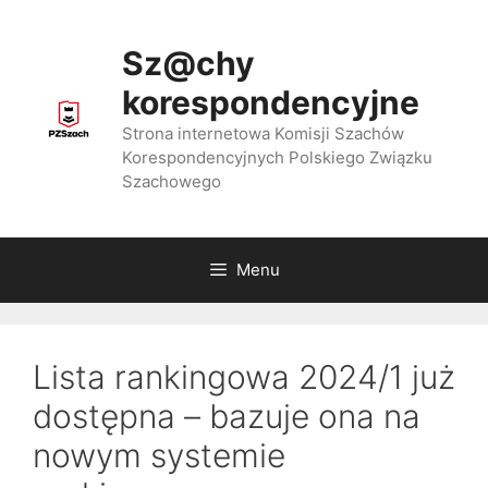
Przejdź
do
Sz@chy
treści
korespondencyjne
Strona internetowa Komisji Szachów
Korespondencyjnych Polskiego Związku
Szachowego
Menu
Lista rankingowa 2024/1 już
dostępna – bazuje ona na
nowym systemie