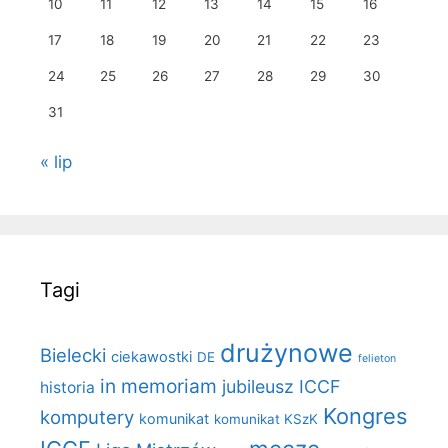
10
11
12
13
14
15
16
17
18
19
20
21
22
23
24
25
26
27
28
29
30
31
« lip
Tagi
drużynowe
Bielecki
ciekawostki
DE
felieton
in memoriam
jubileusz ICCF
historia
Kongres
komputery
komunikat
komunikat KSzK