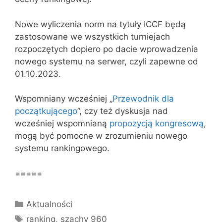
Nowe wyliczenia norm na tytuły ICCF będą
zastosowane we wszystkich turniejach
rozpoczętych dopiero po dacie wprowadzenia
nowego systemu na serwer, czyli zapewne od
01.10.2023.
Wspomniany wcześniej „
Przewodnik dla
początkującego
”, czy też dyskusja nad
wcześniej wspomnianą
propozycją kongresową
,
mogą być pomocne w zrozumieniu nowego
systemu rankingowego.
=====
Kategorie
Aktualności
Tagi
ranking
,
szachy 960