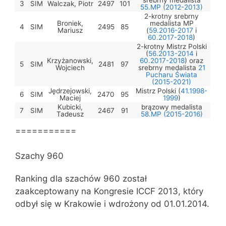
3
SIM
Walczak, Piotr
2497
101
55.MP (2012-2013)
2-krotny srebrny
Broniek,
medalista MP
4
SIM
2495
85
Mariusz
(
59.2016-2017
i
60.2017-2018
)
2-krotny Mistrz Polski
(
56.2013-2014
i
Krzyżanowski,
60.2017-2018
) oraz
5
SIM
2481
97
Wojciech
srebrny medalista
21
Pucharu Świata
(2015-2021)
Jędrzejowski,
Mistrz Polski (
41.1998-
6
SIM
2470
95
Maciej
1999
)
Kubicki,
brązowy medalista
7
SIM
2467
91
Tadeusz
58.MP (2015-2016)
===========
Szachy 960
Ranking dla szachów 960 został
zaakceptowany na Kongresie ICCF 2013, który
odbył się w Krakowie i wdrożony od 01.01.2014.