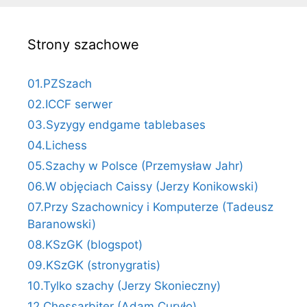
Strony szachowe
01.PZSzach
02.ICCF serwer
03.Syzygy endgame tablebases
04.Lichess
05.Szachy w Polsce (Przemysław Jahr)
06.W objęciach Caissy (Jerzy Konikowski)
07.Przy Szachownicy i Komputerze (Tadeusz
Baranowski)
08.KSzGK (blogspot)
09.KSzGK (stronygratis)
10.Tylko szachy (Jerzy Skonieczny)
12.Chessarbiter (Adam Curyło)