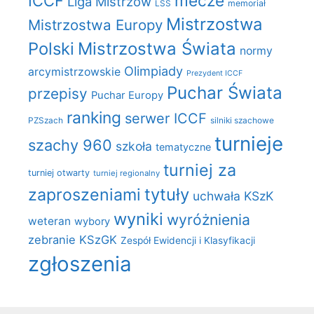
mecze
ICCF
Liga Mistrzów
LSS
memoriał
Mistrzostwa
Mistrzostwa Europy
Polski
Mistrzostwa Świata
normy
Olimpiady
arcymistrzowskie
Prezydent ICCF
Puchar Świata
przepisy
Puchar Europy
ranking
serwer ICCF
PZSzach
silniki szachowe
turnieje
szachy 960
szkoła
tematyczne
turniej za
turniej otwarty
turniej regionalny
zaproszeniami
tytuły
uchwała KSzK
wyniki
wyróżnienia
weteran
wybory
zebranie KSzGK
Zespół Ewidencji i Klasyfikacji
zgłoszenia