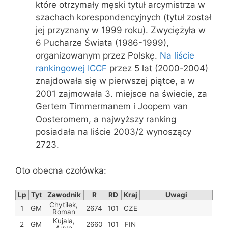
które otrzymały męski tytuł arcymistrza w
szachach korespondencyjnych (tytuł został
jej przyznany w 1999 roku). Zwyciężyła w
6 Pucharze Świata (1986-1999),
organizowanym przez Polskę.
Na liście
rankingowej ICCF
przez 5 lat (2000-2004)
znajdowała się w pierwszej piątce, a w
2001 zajmowała 3. miejsce na świecie, za
Gertem Timmermanem i Joopem van
Oosteromem, a najwyższy ranking
posiadała na liście 2003/2 wynoszący
2723.
Oto obecna czołówka:
Lp
Tyt
Zawodnik
R
RD
Kraj
Uwagi
Chytilek,
1
GM
2674
101
CZE
Roman
Kujala,
2
GM
2660
101
FIN