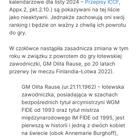
kalendarzowe dla listy 2024 –
Przepisy ICCF
,
Appx.2, pkt.2.10.) są pokazywani na tej liście
jako nieaktywni. Jednakże zachowują oni swój
ranking i będzie on ważny z chwilą ich powrotu
do gry.
W czołówce nastąpiła zasadnicza zmiana w tym
roku w związku z powrotem do gry łotewskiej
zawodniczki, GM Olita Rause, po 20 latach
przerwy (w meczu Finlandia-Łotwa 2022).
GM Olita Rause (ur.21.11.1962) – łotewska
zawodniczka, posiadająca w szachach
bezpośrednich tytuł arcymistrzyni WGM
FIDE od 1993 oraz tytuł mistrza
międzynarodowego IM FIDE od 1995, jest
pierwszą w historii i jedną z dwóch kobiet
na świecie (obok Annemarie Burghoff),