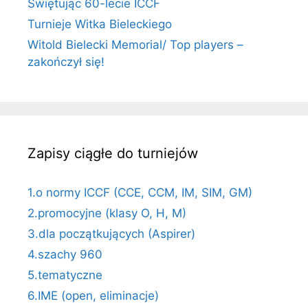
Świętując 60-lecie ICCF
Turnieje Witka Bieleckiego
Witold Bielecki Memorial/ Top players –
zakończył się!
Zapisy ciągłe do turniejów
1.o normy ICCF (CCE, CCM, IM, SIM, GM)
2.promocyjne (klasy O, H, M)
3.dla początkujących (Aspirer)
4.szachy 960
5.tematyczne
6.IME (open, eliminacje)