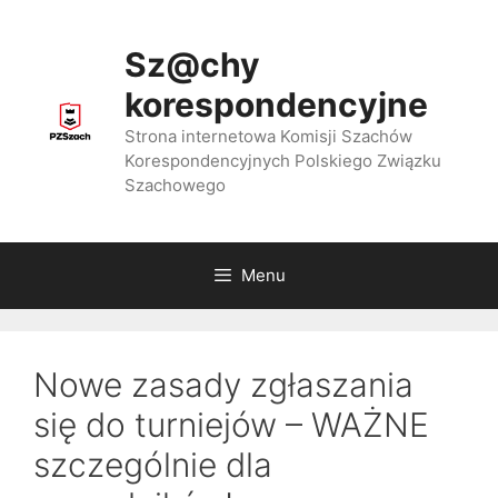
Przejdź
do
Sz@chy
treści
korespondencyjne
Strona internetowa Komisji Szachów
Korespondencyjnych Polskiego Związku
Szachowego
Menu
Nowe zasady zgłaszania
się do turniejów – WAŻNE
szczególnie dla