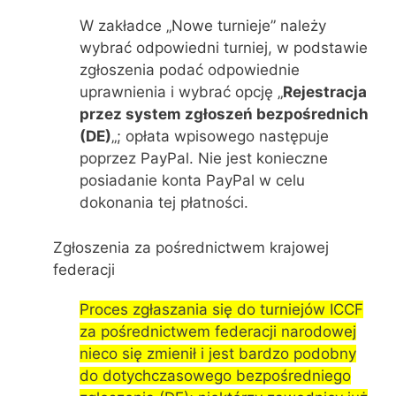
W zakładce „Nowe turnieje” należy
wybrać odpowiedni turniej, w podstawie
zgłoszenia podać odpowiednie
uprawnienia i wybrać opcję „
Rejestracja
przez system zgłoszeń bezpośrednich
(DE)
„; opłata wpisowego następuje
poprzez PayPal. Nie jest konieczne
posiadanie konta PayPal w celu
dokonania tej płatności.
Zgłoszenia za pośrednictwem krajowej
federacji
Proces zgłaszania się do turniejów ICCF
za pośrednictwem federacji narodowej
nieco się zmienił i jest bardzo podobny
do dotychczasowego bezpośredniego