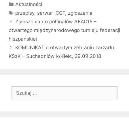
Kategorie
Aktualności
Tagi
przepisy
,
serwer ICCF
,
zgłoszenia
Zgłoszenia do półfinałów AEAC15 –
otwartego międzynarodowego turnieju federacji
hiszpańskiej
KOMUNIKAT o otwartym zebraniu zarządu
KSzK – Suchedniów k/Kielc, 29.09.2018
Szukaj: