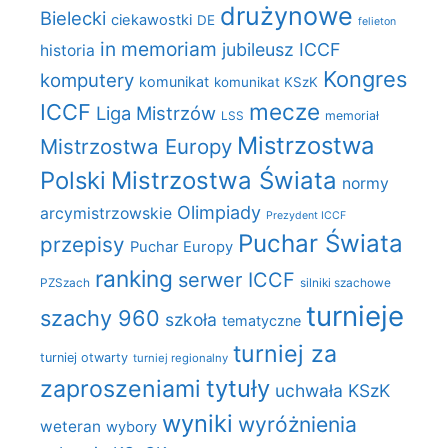
drużynowe
Bielecki
ciekawostki
DE
felieton
in memoriam
jubileusz ICCF
historia
Kongres
komputery
komunikat
komunikat KSzK
mecze
ICCF
Liga Mistrzów
LSS
memoriał
Mistrzostwa
Mistrzostwa Europy
Polski
Mistrzostwa Świata
normy
Olimpiady
arcymistrzowskie
Prezydent ICCF
Puchar Świata
przepisy
Puchar Europy
ranking
serwer ICCF
PZSzach
silniki szachowe
turnieje
szachy 960
szkoła
tematyczne
turniej za
turniej otwarty
turniej regionalny
zaproszeniami
tytuły
uchwała KSzK
wyniki
wyróżnienia
weteran
wybory