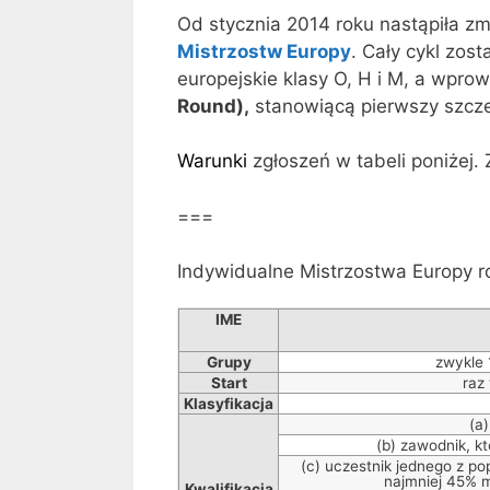
Od stycznia 2014 roku nastąpiła zm
Mistrzostw Europy
. Cały cykl zos
europejskie klasy O, H i M, a wpr
Round),
stanowiącą pierwszy szcz
Warunki
zgłoszeń w tabeli poniżej.
===
Indywidualne Mistrzostwa Europy 
IME
Grupy
zwykle 
Start
raz
Klasyfikacja
(a
(b) zawodnik, kt
(c) uczestnik jednego z po
najmniej 45% m
Kwalifikacja