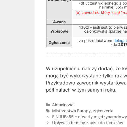
(d) uczestnik jednego z po
najmniej 55% mo
(e) zawodnik, który zajął 1-s
Awans
130zł – jeśli jest to pier
Wpisowe
członkowska (płatne n
za pośrednictwem
delega
Zgłoszenia
(do
201
=========================
W uzupełnieniu należy dodać, że kw
mogą być wykorzystane tylko raz 
Przykładowo zawodnik wystartował
półfinałach w tym samym roku.
Kategorie
Aktualności
Tagi
Mistrzostwa Europy
,
zgłoszenia
FINJUB-55 – otwarty międzynarodowy tu
Upływają terminy zapisu do turniejów