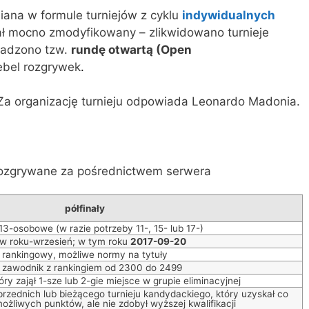
iana w formule turniejów z cyklu
indywidualnych
tał mocno zmodyfikowany – zlikwidowano turnieje
owadzono tzw.
rundę otwartą (Open
ebel rozgrywek
.
 Za organizację turnieju odpowiada Leonardo Madonia.
rozgrywane za pośrednictwem serwera
półfinały
13-osobowe (w razie potrzeby 11-, 15- lub 17-)
 w roku-wrzesień; w tym roku
2017-09-20
rankingowy, możliwe normy na tytuły
) zawodnik z rankingiem od 2300 do 2499
óry zajął 1-sze lub 2-gie miejsce w grupie eliminacyjnej
przednich lub bieżącego turnieju kandydackiego, który uzyskał co
ożliwych punktów, ale nie zdobył wyższej kwalifikacji