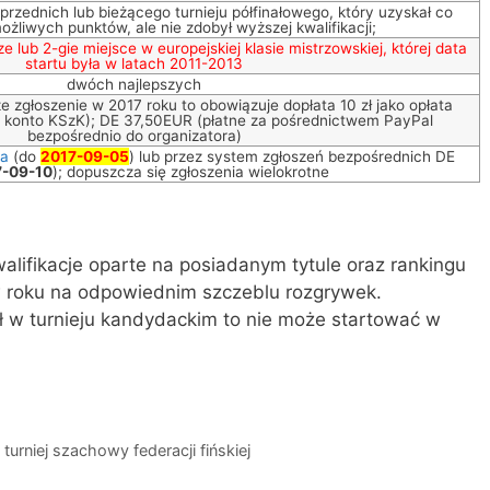
przednich lub bieżącego turnieju półfinałowego, który uzyskał co
żliwych punktów, ale nie zdobył wyższej kwalifikacji;
ze lub 2-gie miejsce w europejskiej klasie mistrzowskiej, której data
startu była w latach 2011-2013
dwóch najlepszych
wsze zgłoszenie w 2017 roku to obowiązuje dopłata 10 zł jako opłata
a konto KSzK); DE 37,50EUR (płatne za pośrednictwem PayPal
bezpośrednio do organizatora)
ta
(do
2017-09-05
) lub przez system zgłoszeń bezpośrednich DE
7-09-10
); dopuszcza się zgłoszenia wielokrotne
alifikacje oparte na posiadanym tytule oraz rankingu
w roku na odpowiednim szczeblu rozgrywek.
 w turnieju kandydackim to nie może startować w
rniej szachowy federacji fińskiej