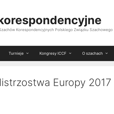
korespondencyjne
i Szachów Korespondencyjnych Polskiego Związku Szachowego
Turnieje
Kongresy ICCF
O szachach
istrzostwa Europy 2017