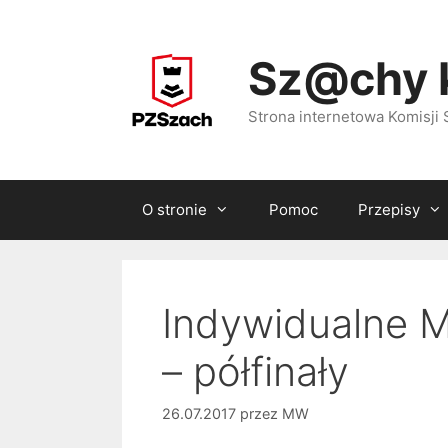
Przejdź
do
Sz@chy 
treści
Strona internetowa Komisj
O stronie
Pomoc
Przepisy
Indywidualne M
– półfinały
26.07.2017
przez
MW