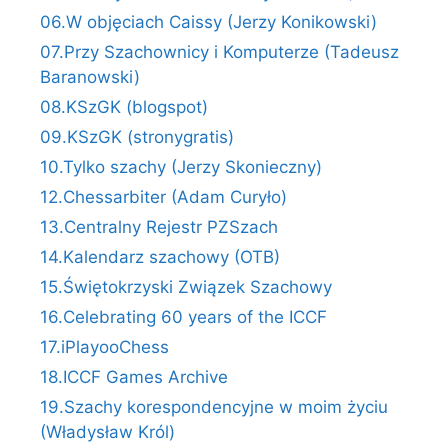
06.W objęciach Caissy (Jerzy Konikowski)
07.Przy Szachownicy i Komputerze (Tadeusz
Baranowski)
08.KSzGK (blogspot)
09.KSzGK (stronygratis)
10.Tylko szachy (Jerzy Skonieczny)
12.Chessarbiter (Adam Curyło)
13.Centralny Rejestr PZSzach
14.Kalendarz szachowy (OTB)
15.Świętokrzyski Związek Szachowy
16.Celebrating 60 years of the ICCF
17.iPlayooChess
18.ICCF Games Archive
19.Szachy korespondencyjne w moim życiu
(Władysław Król)