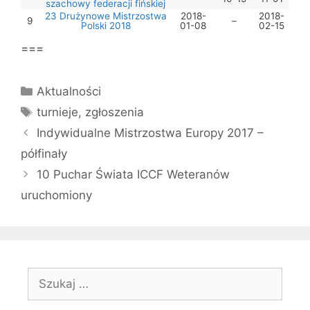
szachowy federacji fińskiej
23 Drużynowe Mistrzostwa
2018-
2018-
9
–
Polski 2018
01-08
02-15
===
Kategorie
Aktualności
Tagi
turnieje
,
zgłoszenia
Indywidualne Mistrzostwa Europy 2017 –
półfinały
10 Puchar Świata ICCF Weteranów
uruchomiony
Szukaj: