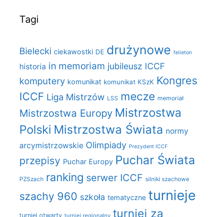
Tagi
drużynowe
Bielecki
ciekawostki
DE
felieton
in memoriam
jubileusz ICCF
historia
Kongres
komputery
komunikat
komunikat KSzK
mecze
ICCF
Liga Mistrzów
LSS
memoriał
Mistrzostwa
Mistrzostwa Europy
Polski
Mistrzostwa Świata
normy
Olimpiady
arcymistrzowskie
Prezydent ICCF
Puchar Świata
przepisy
Puchar Europy
ranking
serwer ICCF
PZSzach
silniki szachowe
turnieje
szachy 960
szkoła
tematyczne
turniej za
turniej otwarty
turniej regionalny