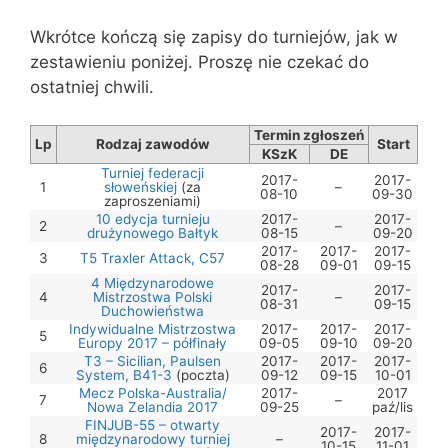
Wkrótce kończą się zapisy do turniejów, jak w
zestawieniu poniżej. Proszę nie czekać do
ostatniej chwili.
Termin zgłoszeń
Lp
Rodzaj zawodów
Start
KSzK
DE
Turniej federacji
2017-
2017-
1
słoweńskiej
(za
–
08-10
09-30
zaproszeniami)
10 edycja turnieju
2017-
2017-
2
–
drużynowego Bałtyk
08-15
09-20
2017-
2017-
2017-
3
T5 Traxler Attack, C57
08-28
09-01
09-15
4 Międzynarodowe
2017-
2017-
4
Mistrzostwa Polski
–
08-31
09-15
Duchowieństwa
Indywidualne Mistrzostwa
2017-
2017-
2017-
5
Europy 2017 – półfinały
09-05
09-10
09-20
T3 – Sicilian, Paulsen
2017-
2017-
2017-
6
System, B41-3
(poczta)
09-12
09-15
10-01
Mecz Polska-Australia/
2017-
2017
7
–
Nowa Zelandia 2017
09-25
paź/lis
FINJUB-55 – otwarty
2017-
2017-
8
międzynarodowy turniej
–
10-15
11-01