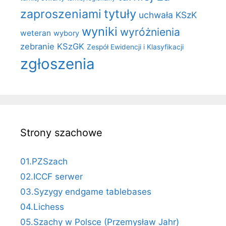
zaproszeniami
tytuły
uchwała KSzK
wyniki
wyróżnienia
weteran
wybory
zebranie KSzGK
Zespół Ewidencji i Klasyfikacji
zgłoszenia
Strony szachowe
01.PZSzach
02.ICCF serwer
03.Syzygy endgame tablebases
04.Lichess
05.Szachy w Polsce (Przemysław Jahr)