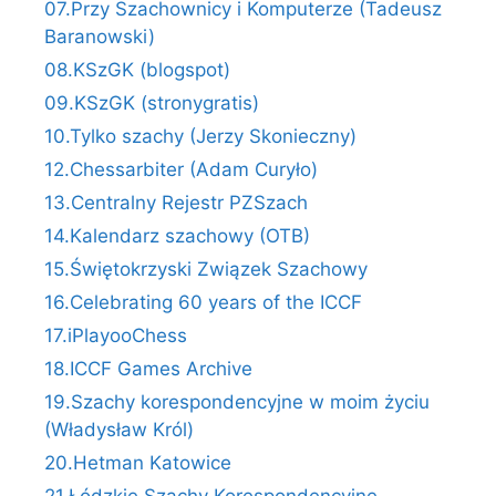
07.Przy Szachownicy i Komputerze (Tadeusz
Baranowski)
08.KSzGK (blogspot)
09.KSzGK (stronygratis)
10.Tylko szachy (Jerzy Skonieczny)
12.Chessarbiter (Adam Curyło)
13.Centralny Rejestr PZSzach
14.Kalendarz szachowy (OTB)
15.Świętokrzyski Związek Szachowy
16.Celebrating 60 years of the ICCF
17.iPlayooChess
18.ICCF Games Archive
19.Szachy korespondencyjne w moim życiu
(Władysław Król)
20.Hetman Katowice