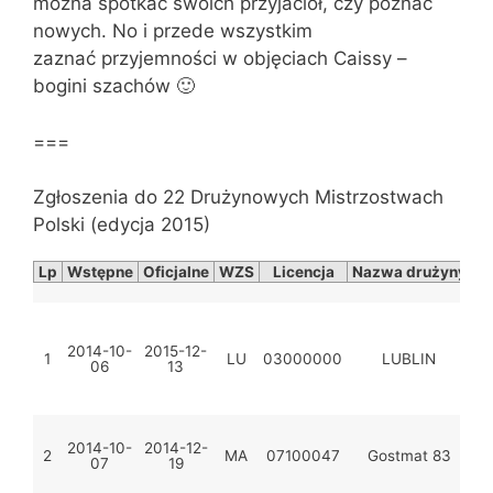
można spotkać swoich przyjaciół, czy poznać
nowych. No i przede wszystkim
zaznać przyjemności w objęciach Caissy –
bogini szachów 🙂
===
Zgłoszenia do 22 Drużynowych Mistrzostwach
Polski (edycja 2015)
Lp
Wstępne
Oficjalne
WZS
Licencja
Nazwa drużyny
Of
2014-10-
2015-12-
L
1
LU
03000000
LUBLIN
06
13
2014-10-
2014-12-
2
MA
07100047
Gostmat 83
07
19
Sp
8