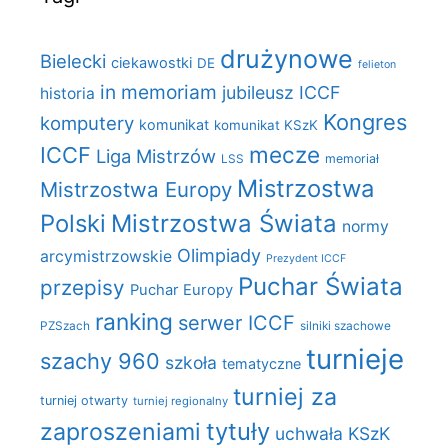
drużynowe
Bielecki
ciekawostki
DE
felieton
in memoriam
jubileusz ICCF
historia
Kongres
komputery
komunikat
komunikat KSzK
mecze
ICCF
Liga Mistrzów
LSS
memoriał
Mistrzostwa
Mistrzostwa Europy
Polski
Mistrzostwa Świata
normy
Olimpiady
arcymistrzowskie
Prezydent ICCF
Puchar Świata
przepisy
Puchar Europy
ranking
serwer ICCF
PZSzach
silniki szachowe
turnieje
szachy 960
szkoła
tematyczne
turniej za
turniej otwarty
turniej regionalny
zaproszeniami
tytuły
uchwała KSzK