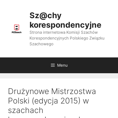
Przejdź
do
Sz@chy
treści
korespondencyjne
Strona internetowa Komisji Szachów
Korespondencyjnych Polskiego Związku
Szachowego
Menu
Drużynowe Mistrzostwa
Polski (edycja 2015) w
szachach