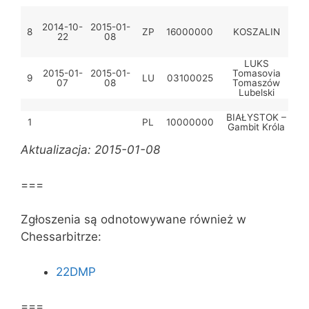
2014-10-
2015-01-
Za
8
ZP
16000000
KOSZALIN
22
08
Z
LUKS
2015-01-
2015-01-
Tomasovia
L
9
LU
03100025
07
08
Tomaszów
To
Lubelski
Ws
BIAŁYSTOK –
P
1
PL
10000000
Gambit Króla
Aktualizacja: 2015-01-08
===
Zgłoszenia są odnotowywane również w
Chessarbitrze:
22DMP
===