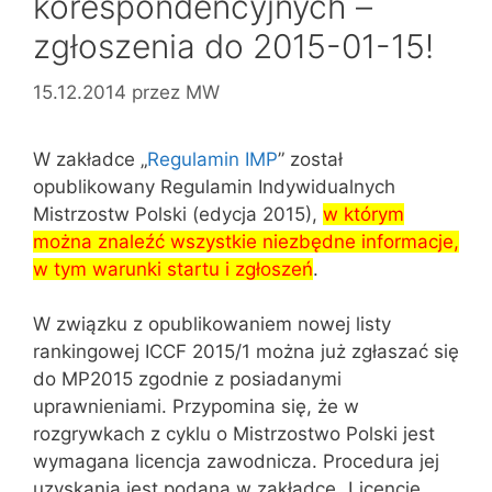
korespondencyjnych –
zgłoszenia do 2015-01-15!
15.12.2014
przez
MW
W zakładce „
Regulamin IMP
” został
opublikowany Regulamin Indywidualnych
Mistrzostw Polski (edycja 2015),
w którym
można znaleźć wszystkie niezbędne informacje,
w tym warunki startu i zgłoszeń
.
W związku z opublikowaniem nowej listy
rankingowej ICCF 2015/1 można już zgłaszać się
do MP2015 zgodnie z posiadanymi
uprawnieniami. Przypomina się, że w
rozgrywkach z cyklu o Mistrzostwo Polski jest
wymagana licencja zawodnicza. Procedura jej
uzyskania jest podana w zakładce „Licencje