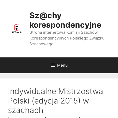
Przejdź
do
Sz@chy
treści
korespondencyjne
Strona internetowa Komisji Szachów
Korespondencyjnych Polskiego Związku
Szachowego
Menu
Indywidualne Mistrzostwa
Polski (edycja 2015) w
szachach