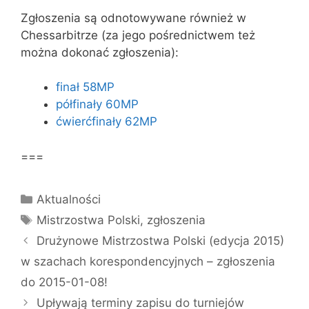
Zgłoszenia są odnotowywane również w
Chessarbitrze (za jego pośrednictwem też
można dokonać zgłoszenia):
finał 58MP
półfinały 60MP
ćwierćfinały 62MP
===
Kategorie
Aktualności
Tagi
Mistrzostwa Polski
,
zgłoszenia
Drużynowe Mistrzostwa Polski (edycja 2015)
w szachach korespondencyjnych – zgłoszenia
do 2015-01-08!
Upływają terminy zapisu do turniejów