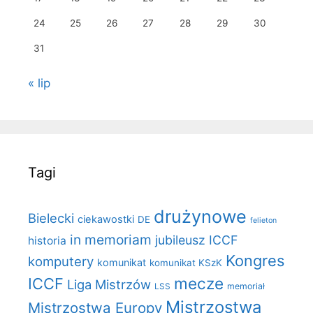
24
25
26
27
28
29
30
31
« lip
Tagi
drużynowe
Bielecki
ciekawostki
DE
felieton
in memoriam
jubileusz ICCF
historia
Kongres
komputery
komunikat
komunikat KSzK
mecze
ICCF
Liga Mistrzów
LSS
memoriał
Mistrzostwa
Mistrzostwa Europy