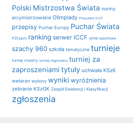
Polski
Mistrzostwa Świata
normy
Olimpiady
arcymistrzowskie
Prezydent ICCF
Puchar Świata
przepisy
Puchar Europy
ranking
serwer ICCF
PZSzach
silniki szachowe
turnieje
szachy 960
szkoła
tematyczne
turniej za
turniej otwarty
turniej regionalny
zaproszeniami
tytuły
uchwała KSzK
wyniki
wyróżnienia
weteran
wybory
zebranie KSzGK
Zespół Ewidencji i Klasyfikacji
zgłoszenia