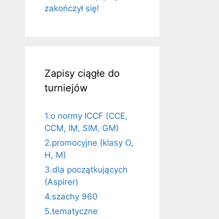
zakończył się!
Zapisy ciągłe do
turniejów
1.o normy ICCF (CCE,
CCM, IM, SIM, GM)
2.promocyjne (klasy O,
H, M)
3.dla początkujących
(Aspirer)
4.szachy 960
5.tematyczne