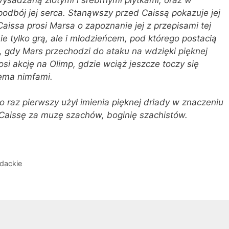
podbój jej serca. Stanąwszy przed Caissą pokazuje jej
Caissa prosi Marsa o zapoznanie jej z przepisami tej
ie tylko grą, ale i młodzieńcem, pod którego postacią
 gdy Mars przechodzi do ataku na wdzięki pięknej
osi akcję na Olimp, gdzie wciąż jeszcze toczy się
ema nimfami.
po raz pierwszy użył imienia pięknej driady w znaczeniu
 Caissę za muzę szachów, boginię szachistów.
ydackie