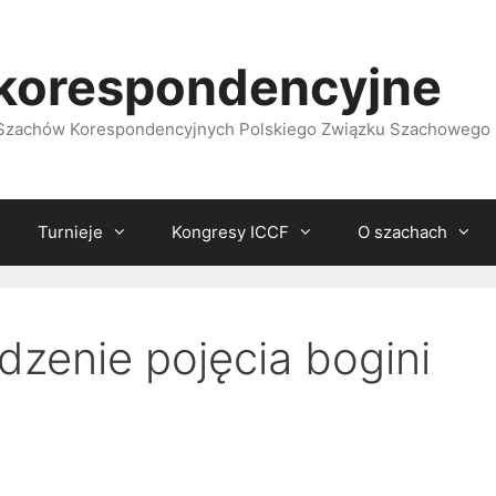
korespondencyjne
i Szachów Korespondencyjnych Polskiego Związku Szachowego
Turnieje
Kongresy ICCF
O szachach
dzenie pojęcia bogini