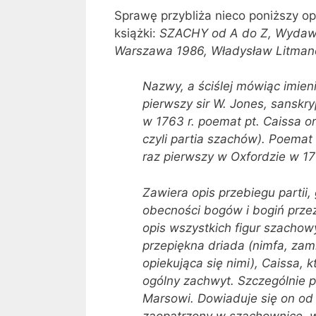
Sprawę przybliża nieco poniższy o
książki:
SZACHY od A do Z, Wydawni
Warszawa 1986, Władysław Litmanow
Nazwy, a ściślej mówiąc imieni
pierwszy sir W. Jones, sanskry
w 1763 r. poemat pt. Caissa o
czyli partia szachów). Poemat
raz pierwszy w Oxfordzie w 17
Zawiera opis przebiegu partii,
obecności bogów i bogiń przez
opis wszystkich figur szachowy
przepiękna driada (nimfa, zam
opiekująca się nimi), Caissa,
ogólny zachwyt. Szczególnie 
Marsowi. Dowiaduje się on od p
zaopatrzony w szachownicę, w