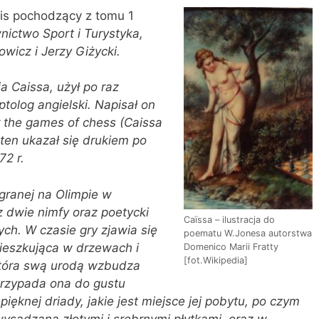
pis pochodzący z tomu 1
ctwo Sport i Turystyka,
icz i Jerzy Giżycki.
a Caissa, użył po raz
ptolog angielski. Napisał on
r the games of chess (Caissa
 ten ukazał się drukiem po
72 r.
 granej na Olimpie w
 dwie nimfy oraz poetycki
Caïssa – ilustracja do
ch. W czasie gry zjawia się
poematu W.Jonesa autorstwa
ieszkująca w drzewach i
Domenico Marii Fratty
[fot.Wikipedia]
 która swą urodą wzbudza
przypada ona do gustu
ięknej driady, jakie jest miejsce jej pobytu, po czym
ysadzaną złotymi i srebrnymi płytkami, oraz w