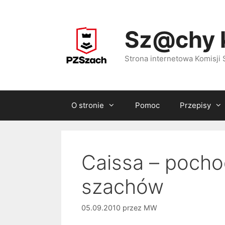
Przejdź
do
Sz@chy 
treści
Strona internetowa Komisj
O stronie
Pomoc
Przepisy
Caissa – pocho
szachów
05.09.2010
przez
MW