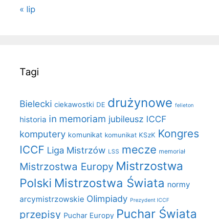
« lip
Tagi
drużynowe
Bielecki
ciekawostki
DE
felieton
in memoriam
jubileusz ICCF
historia
Kongres
komputery
komunikat
komunikat KSzK
mecze
ICCF
Liga Mistrzów
LSS
memoriał
Mistrzostwa
Mistrzostwa Europy
Polski
Mistrzostwa Świata
normy
Olimpiady
arcymistrzowskie
Prezydent ICCF
Puchar Świata
przepisy
Puchar Europy