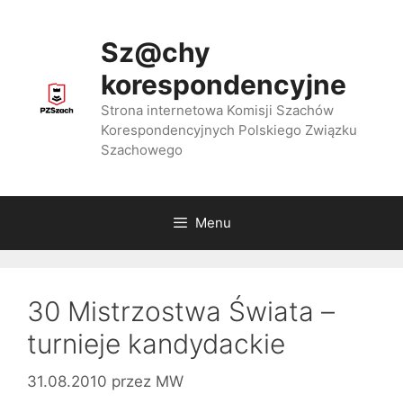
Przejdź
do
Sz@chy
treści
korespondencyjne
Strona internetowa Komisji Szachów
Korespondencyjnych Polskiego Związku
Szachowego
Menu
30 Mistrzostwa Świata –
turnieje kandydackie
31.08.2010
przez
MW