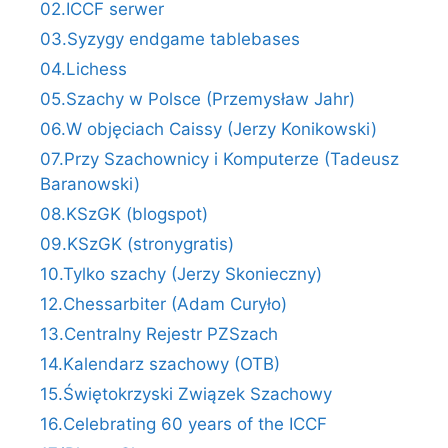
02.ICCF serwer
03.Syzygy endgame tablebases
04.Lichess
05.Szachy w Polsce (Przemysław Jahr)
06.W objęciach Caissy (Jerzy Konikowski)
07.Przy Szachownicy i Komputerze (Tadeusz
Baranowski)
08.KSzGK (blogspot)
09.KSzGK (stronygratis)
10.Tylko szachy (Jerzy Skonieczny)
12.Chessarbiter (Adam Curyło)
13.Centralny Rejestr PZSzach
14.Kalendarz szachowy (OTB)
15.Świętokrzyski Związek Szachowy
16.Celebrating 60 years of the ICCF