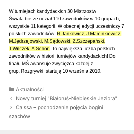
W turniejach kandydackich 30 Mistrzostw
Świata bierze udział 110 zawodników w 10 grupach,
wszystkie 11 kategorii. W obecnej edycji uczestniczy 7
polskich zawodników:
R.Jankowicz
,
J.Marcinkiewicz
,
M.Jędrzejowski
,
M.Sądowski
,
Z.Szczepański
,
T.Wilczek
,
A.Schön
. To największa liczba polskich
zawodników w historii turniejów kandydackich! Do
finału MŚ awansuje zwycięzca każdej z
grup. Rozgrywki startują 10 września 2010.
Kategorie
Aktualności
Nowy turniej "Białoruś-Niebieskie Jeziora"
Caissa – pochodzenie pojęcia bogini
szachów