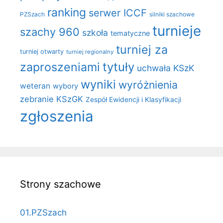
ranking
serwer ICCF
PZSzach
silniki szachowe
turnieje
szachy 960
szkoła
tematyczne
turniej za
turniej otwarty
turniej regionalny
zaproszeniami
tytuły
uchwała KSzK
wyniki
wyróżnienia
weteran
wybory
zebranie KSzGK
Zespół Ewidencji i Klasyfikacji
zgłoszenia
Strony szachowe
01.PZSzach