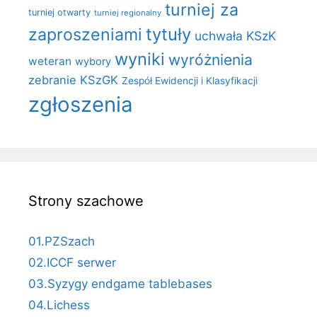
turniej za
turniej otwarty
turniej regionalny
zaproszeniami
tytuły
uchwała KSzK
wyniki
wyróżnienia
weteran
wybory
zebranie KSzGK
Zespół Ewidencji i Klasyfikacji
zgłoszenia
Strony szachowe
01.PZSzach
02.ICCF serwer
03.Syzygy endgame tablebases
04.Lichess