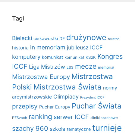
Tagi
drużynowe
Bielecki
ciekawostki
DE
felieton
in memoriam
jubileusz ICCF
historia
Kongres
komputery
komunikat
komunikat KSzK
mecze
ICCF
Liga Mistrzów
LSS
memoriał
Mistrzostwa
Mistrzostwa Europy
Polski
Mistrzostwa Świata
normy
Olimpiady
arcymistrzowskie
Prezydent ICCF
Puchar Świata
przepisy
Puchar Europy
ranking
serwer ICCF
PZSzach
silniki szachowe
turnieje
szachy 960
szkoła
tematyczne