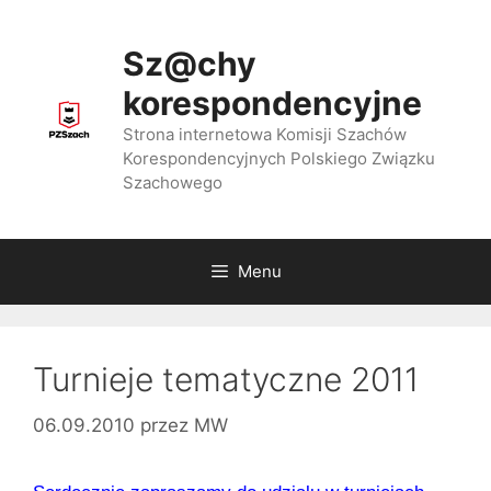
Przejdź
do
Sz@chy
treści
korespondencyjne
Strona internetowa Komisji Szachów
Korespondencyjnych Polskiego Związku
Szachowego
Menu
Turnieje tematyczne 2011
06.09.2010
przez
MW