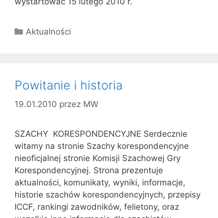
wystartować 15 lutego 2010 r.
Kategorie
Aktualności
Powitanie i historia
19.01.2010
przez
MW
SZACHY KORESPONDENCYJNE Serdecznie
witamy na stronie Szachy korespondencyjne
nieoficjalnej stronie Komisji Szachowej Gry
Korespondencyjnej. Strona prezentuje
aktualności, komunikaty, wyniki, informacje,
historie szachów korespondencyjnych, przepisy
ICCF, rankingi zawodników, felietony, oraz