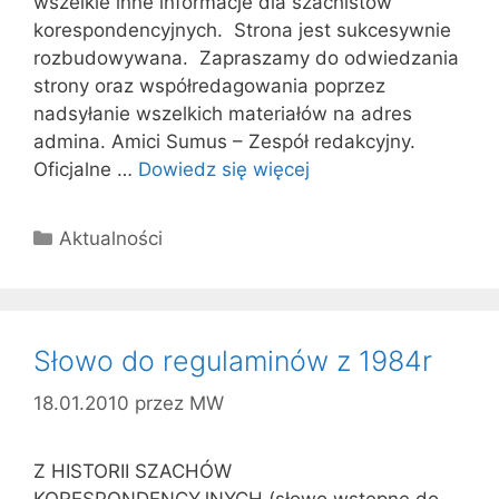
wszelkie inne informacje dla szachistów
korespondencyjnych. Strona jest sukcesywnie
rozbudowywana. Zapraszamy do odwiedzania
strony oraz współredagowania poprzez
nadsyłanie wszelkich materiałów na adres
admina. Amici Sumus – Zespół redakcyjny.
Oficjalne …
Dowiedz się więcej
Kategorie
Aktualności
Słowo do regulaminów z 1984r
18.01.2010
przez
MW
Z HISTORII SZACHÓW