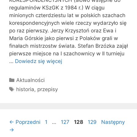
KORESPONDENCYJNYCH (słowo wstępne do
regulaminów KSzGK z 1984 r.) W ciągu
minionych czterdziestu lat w pol­skich szachach
korespondencyjnych wiele rzeczy wydarzyło się
po raz pierwszy. Jerzy Krzysztoń oraz Ewa i
Maria Gór­skie jako pierwsi z Polaków grali w
finałach mistrzostw świata. Stefan Brzózka zajął
pierwsze miejsce na I szachownicy w II turnieju
…
Dowiedz się więcej
Kategorie
Aktualności
Tagi
historia
,
przepisy
Strona
Strona
Strona
Strona
←
Poprzedni
1
…
127
128
129
Następny
→