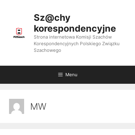
Przejdź
do
Sz@chy
treści
korespondencyjne
Strona internetowa Komisji Szachów
Korespondencyjnych Polskiego Związku
Szachowego
Menu
MW