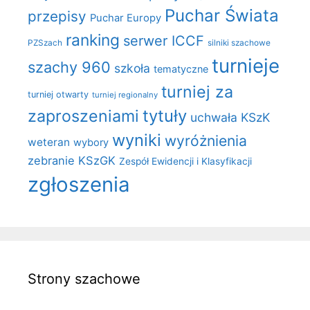
Puchar Świata
przepisy
Puchar Europy
ranking
serwer ICCF
PZSzach
silniki szachowe
turnieje
szachy 960
szkoła
tematyczne
turniej za
turniej otwarty
turniej regionalny
zaproszeniami
tytuły
uchwała KSzK
wyniki
wyróżnienia
weteran
wybory
zebranie KSzGK
Zespół Ewidencji i Klasyfikacji
zgłoszenia
Strony szachowe