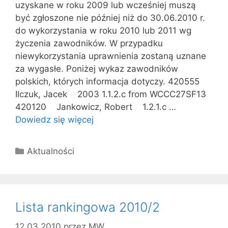
uzyskane w roku 2009 lub wcześniej muszą
być zgłoszone nie później niż do 30.06.2010 r.
do wykorzystania w roku 2010 lub 2011 wg
życzenia zawodników. W przypadku
niewykorzystania uprawnienia zostaną uznane
za wygasłe. Poniżej wykaz zawodników
polskich, których informacja dotyczy. 420555
Ilczuk, Jacek 2003 1.1.2.c from WCCC27SF13
420120 Jankowicz, Robert 1.2.1.c …
Dowiedz się więcej
Kategorie
Aktualności
Lista rankingowa 2010/2
12.03.2010
przez
MW