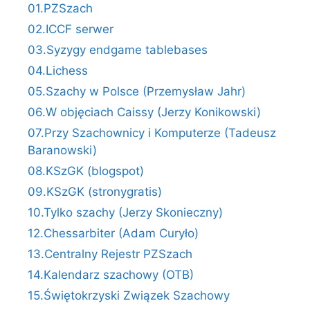
01.PZSzach
02.ICCF serwer
03.Syzygy endgame tablebases
04.Lichess
05.Szachy w Polsce (Przemysław Jahr)
06.W objęciach Caissy (Jerzy Konikowski)
07.Przy Szachownicy i Komputerze (Tadeusz
Baranowski)
08.KSzGK (blogspot)
09.KSzGK (stronygratis)
10.Tylko szachy (Jerzy Skonieczny)
12.Chessarbiter (Adam Curyło)
13.Centralny Rejestr PZSzach
14.Kalendarz szachowy (OTB)
15.Świętokrzyski Związek Szachowy