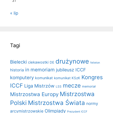
31
« lip
Tagi
drużynowe
Bielecki
ciekawostki
DE
felieton
in memoriam
jubileusz ICCF
historia
Kongres
komputery
komunikat
komunikat KSzK
mecze
ICCF
Liga Mistrzów
LSS
memoriał
Mistrzostwa
Mistrzostwa Europy
Polski
Mistrzostwa Świata
normy
Olimpiady
arcymistrzowskie
Prezydent ICCF