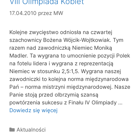
VIII Olimpiada Kobiet
17.04.2010
przez
MW
Kolejne zwycięstwo odniosła na czwartej
szachownicy Bożena Wójcik-Wojtkowiak. Tym
razem nad zawodniczką Niemiec Moniką
Madler. Ta wygrana to umocnienie pozycji Polek
na fotelu lidera i wygrana z reprezentacją
Niemiec w stosunku 2,5:1,5. Wygrana naszej
zawodniczki to kolejna norma międzynarodowa
Pań – norma mistrzyni międzynarodowej. Nasze
Panie stoją przed olbrzymią szansą
powtórzenia sukcesu z Finału IV Olimpiady …
Dowiedz się więcej
Kategorie
Aktualności