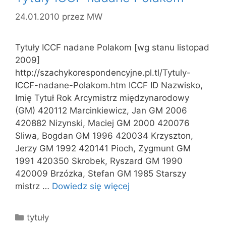
24.01.2010
przez
MW
Tytuły ICCF nadane Polakom [wg stanu listopad
2009]
http://szachykorespondencyjne.pl.tl/Tytuly-
ICCF-nadane-Polakom.htm ICCF ID Nazwisko,
Imię Tytuł Rok Arcymistrz międzynarodowy
(GM) 420112 Marcinkiewicz, Jan GM 2006
420882 Nizynski, Maciej GM 2000 420076
Sliwa, Bogdan GM 1996 420034 Krzyszton,
Jerzy GM 1992 420141 Pioch, Zygmunt GM
1991 420350 Skrobek, Ryszard GM 1990
420009 Brzózka, Stefan GM 1985 Starszy
mistrz …
Dowiedz się więcej
Kategorie
tytuły