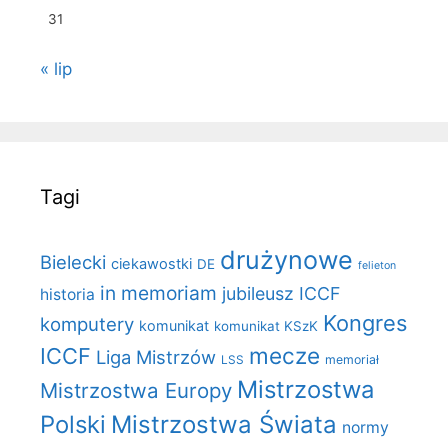
31
« lip
Tagi
drużynowe
Bielecki
ciekawostki
DE
felieton
in memoriam
jubileusz ICCF
historia
Kongres
komputery
komunikat
komunikat KSzK
mecze
ICCF
Liga Mistrzów
LSS
memoriał
Mistrzostwa
Mistrzostwa Europy
Polski
Mistrzostwa Świata
normy