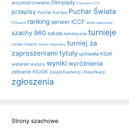
Olimpiady
arcymistrzowskie
Prezydent ICCF
Puchar Świata
przepisy
Puchar Europy
ranking
serwer ICCF
PZSzach
silniki szachowe
turnieje
szachy 960
szkoła
tematyczne
turniej za
turniej otwarty
turniej regionalny
zaproszeniami
tytuły
uchwała KSzK
wyniki
wyróżnienia
weteran
wybory
zebranie KSzGK
Zespół Ewidencji i Klasyfikacji
zgłoszenia
Strony szachowe