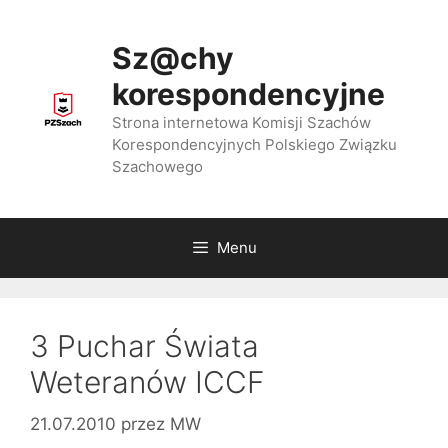
Przejdź
do
Sz@chy
treści
korespondencyjne
Strona internetowa Komisji Szachów
Korespondencyjnych Polskiego Związku
Szachowego
Menu
3 Puchar Świata
Weteranów ICCF
21.07.2010
przez
MW