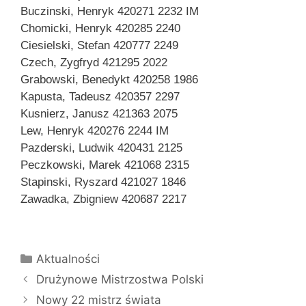
Buczinski, Henryk 420271 2232 IM
Chomicki, Henryk 420285 2240
Ciesielski, Stefan 420777 2249
Czech, Zygfryd 421295 2022
Grabowski, Benedykt 420258 1986
Kapusta, Tadeusz 420357 2297
Kusnierz, Janusz 421363 2075
Lew, Henryk 420276 2244 IM
Pazderski, Ludwik 420431 2125
Peczkowski, Marek 421068 2315
Stapinski, Ryszard 421027 1846
Zawadka, Zbigniew 420687 2217
Kategorie
Aktualności
Drużynowe Mistrzostwa Polski
Nowy 22 mistrz świata