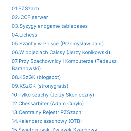
01.PZSzach
02.ICCF serwer
03.Syzygy endgame tablebases
04.Lichess
05.Szachy w Polsce (Przemysław Jahr)
06.W objęciach Caissy (Jerzy Konikowski)
07.Przy Szachownicy i Komputerze (Tadeusz
Baranowski)
08.KSzGK (blogspot)
09.KSzGK (stronygratis)
10.Tylko szachy (Jerzy Skonieczny)
12.Chessarbiter (Adam Curyło)
13.Centralny Rejestr PZSzach
14.Kalendarz szachowy (OTB)
15.Świętokrzyski Związek Szachowy