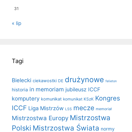
31
« lip
Tagi
drużynowe
Bielecki
ciekawostki
DE
felieton
in memoriam
jubileusz ICCF
historia
Kongres
komputery
komunikat
komunikat KSzK
mecze
ICCF
Liga Mistrzów
LSS
memoriał
Mistrzostwa
Mistrzostwa Europy
Polski
Mistrzostwa Świata
normy