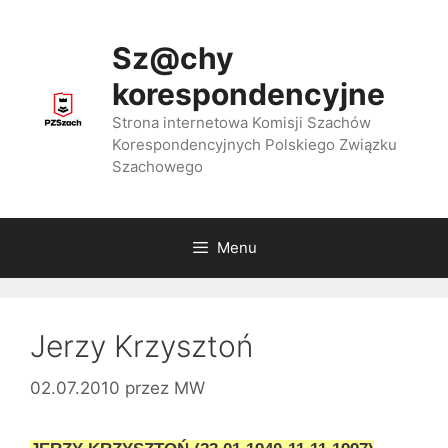
Przejdź
do
Sz@chy
treści
korespondencyjne
Strona internetowa Komisji Szachów
Korespondencyjnych Polskiego Związku
Szachowego
Menu
Jerzy Krzysztoń
02.07.2010
przez
MW