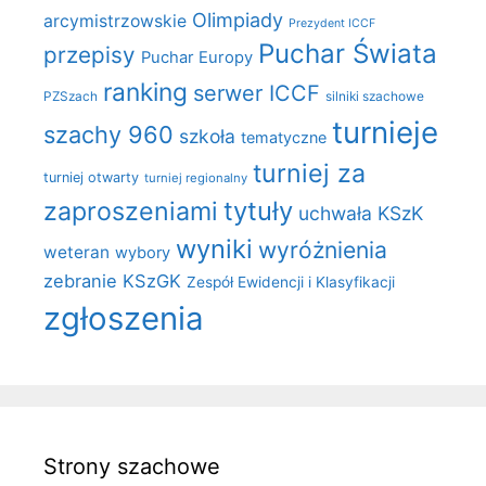
Olimpiady
arcymistrzowskie
Prezydent ICCF
Puchar Świata
przepisy
Puchar Europy
ranking
serwer ICCF
PZSzach
silniki szachowe
turnieje
szachy 960
szkoła
tematyczne
turniej za
turniej otwarty
turniej regionalny
zaproszeniami
tytuły
uchwała KSzK
wyniki
wyróżnienia
weteran
wybory
zebranie KSzGK
Zespół Ewidencji i Klasyfikacji
zgłoszenia
Strony szachowe