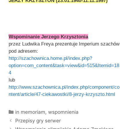
JERZY KRZYSZTOŃ (23.01.1940-11.11.1997)
Wspominanie Jerzego Krzysztonia
przez Ludwika Freya prezentuje Imperium szachów
pod adresem:
http://szachownica.home.pl/index.php?
option=com_content&task=view&id=515&Itemid=18
4
lub
http://www.szachownica.pl/index.php/component/co
ntent/article/47-ciekawostki/8-jerzy-krzyszto.html
Kategorie
in memoriam
,
wspomnienia
Przepisy gry serwer