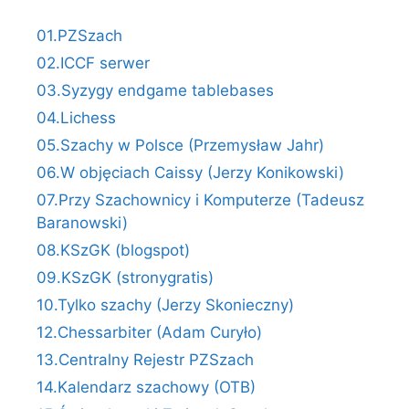
01.PZSzach
02.ICCF serwer
03.Syzygy endgame tablebases
04.Lichess
05.Szachy w Polsce (Przemysław Jahr)
06.W objęciach Caissy (Jerzy Konikowski)
07.Przy Szachownicy i Komputerze (Tadeusz
Baranowski)
08.KSzGK (blogspot)
09.KSzGK (stronygratis)
10.Tylko szachy (Jerzy Skonieczny)
12.Chessarbiter (Adam Curyło)
13.Centralny Rejestr PZSzach
14.Kalendarz szachowy (OTB)