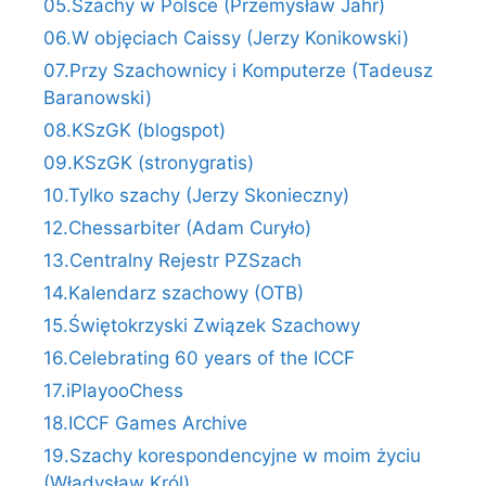
05.Szachy w Polsce (Przemysław Jahr)
06.W objęciach Caissy (Jerzy Konikowski)
07.Przy Szachownicy i Komputerze (Tadeusz
Baranowski)
08.KSzGK (blogspot)
09.KSzGK (stronygratis)
10.Tylko szachy (Jerzy Skonieczny)
12.Chessarbiter (Adam Curyło)
13.Centralny Rejestr PZSzach
14.Kalendarz szachowy (OTB)
15.Świętokrzyski Związek Szachowy
16.Celebrating 60 years of the ICCF
17.iPlayooChess
18.ICCF Games Archive
19.Szachy korespondencyjne w moim życiu
(Władysław Król)