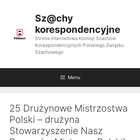
Przejdź
do
Sz@chy
treści
korespondencyjne
Strona internetowa Komisji Szachów
Korespondencyjnych Polskiego Związku
Szachowego
Menu
25 Drużynowe Mistrzostwa
Polski – drużyna
Stowarzyszenie Nasz