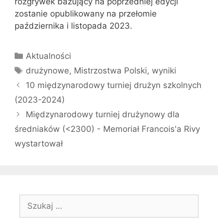
rozgrywek bazujący na poprzedniej edycji
zostanie opublikowany na przełomie
października i listopada 2023.
Kategorie
Aktualności
Tagi
drużynowe
,
Mistrzostwa Polski
,
wyniki
10 międzynarodowy turniej drużyn szkolnych
(2023-2024)
Międzynarodowy turniej drużynowy dla
średniaków (<2300) - Memoriał Francois'a Rivy
wystartował
Szukaj: