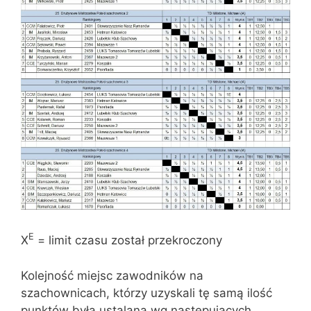
E
X
= limit czasu został przekroczony
Kolejność miejsc zawodników na
szachownicach, którzy uzyskali tę samą ilość
punktów była ustalana wg następujących