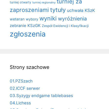
turniej za
turniej otwarty
turniej regionalny
zaproszeniami
tytuły
uchwała KSzK
wyniki
wyróżnienia
weteran
wybory
zebranie KSzGK
Zespół Ewidencji i Klasyfikacji
zgłoszenia
Strony szachowe
01.PZSzach
02.ICCF serwer
03.Syzygy endgame tablebases
04.Lichess