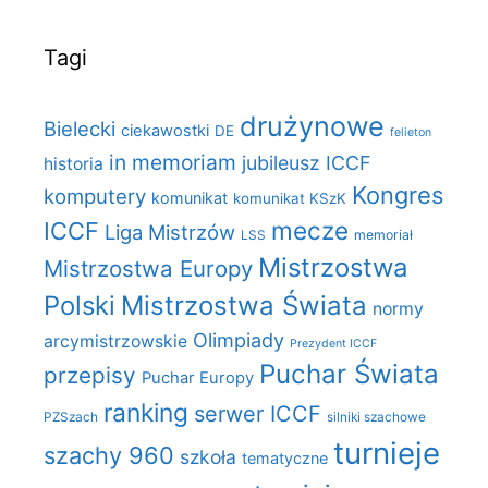
Tagi
drużynowe
Bielecki
ciekawostki
DE
felieton
in memoriam
jubileusz ICCF
historia
Kongres
komputery
komunikat
komunikat KSzK
mecze
ICCF
Liga Mistrzów
LSS
memoriał
Mistrzostwa
Mistrzostwa Europy
Polski
Mistrzostwa Świata
normy
Olimpiady
arcymistrzowskie
Prezydent ICCF
Puchar Świata
przepisy
Puchar Europy
ranking
serwer ICCF
PZSzach
silniki szachowe
turnieje
szachy 960
szkoła
tematyczne