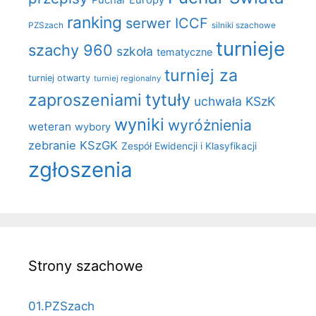
ranking
serwer ICCF
PZSzach
silniki szachowe
turnieje
szachy 960
szkoła
tematyczne
turniej za
turniej otwarty
turniej regionalny
zaproszeniami
tytuły
uchwała KSzK
wyniki
wyróżnienia
weteran
wybory
zebranie KSzGK
Zespół Ewidencji i Klasyfikacji
zgłoszenia
Strony szachowe
01.PZSzach