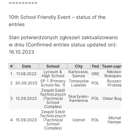
=========
10th School Friendly Event – status of the
entries
Stan potwierdzonych zgłoszeń zaktualizowano
w dniu (Confirmed entries status updated on):
16.10.2023
#
Date
School
City
Fed
Team captain
Lyceum &
Karlovassi,
Nikolaos
1
11.08.2023
GRE
High School
Samos
Rokopanos
SP 1 (Primary
Tomaszów
Ryszard
2
30.09.2023
POL
School No. 1)
Lubelski
Probola
Zespół Szkół
Technicznych
Skarżysko-
3
12.09.2023
(Technical
POL
Oskar Bugała
Kamienna
School
Complex)
Zespół Szkół
Technicznych
Michał
4
15.09.2023
(Technical
Ustroń
POL
Hampel
School
Complex)