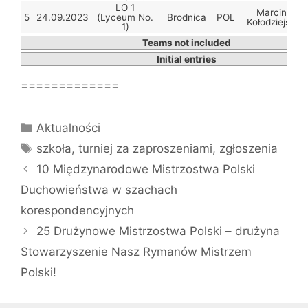
LO 1
Marcin
5
24.09.2023
(Lyceum No.
Brodnica
POL
Kołodziejski
1)
Teams not included
Initial entries
=============
Kategorie
Aktualności
Tagi
szkoła
,
turniej za zaproszeniami
,
zgłoszenia
10 Międzynarodowe Mistrzostwa Polski
Duchowieństwa w szachach
korespondencyjnych
25 Drużynowe Mistrzostwa Polski – drużyna
Stowarzyszenie Nasz Rymanów Mistrzem
Polski!