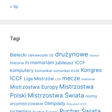
« lip
Tagi
drużynowe
Bielecki
ciekawostki
DE
felieton
in memoriam
jubileusz ICCF
historia
Kongres
komputery
komunikat
komunikat KSzK
mecze
ICCF
Liga Mistrzów
LSS
memoriał
Mistrzostwa
Mistrzostwa Europy
Polski
Mistrzostwa Świata
normy
Olimpiady
arcymistrzowskie
Prezydent ICCF
Puchar Świata
przepisy
Puchar Europy