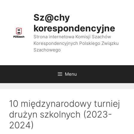
Przejdź
do
Sz@chy
treści
korespondencyjne
Strona internetowa Komisji Szachów
Korespondencyjnych Polskiego Związku
Szachowego
Menu
10 międzynarodowy turniej
drużyn szkolnych (2023-
2024)