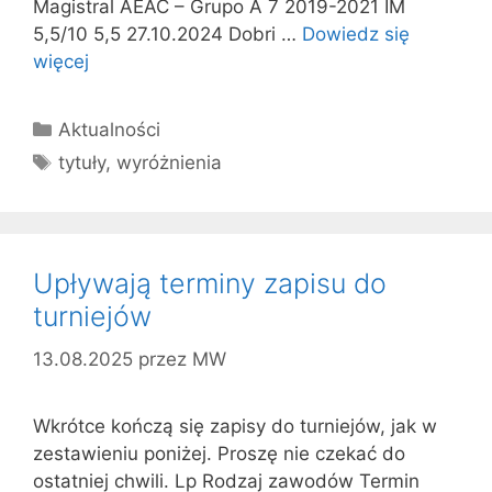
Magistral AEAC – Grupo A 7 2019-2021 IM
5,5/10 5,5 27.10.2024 Dobri …
Dowiedz się
więcej
Kategorie
Aktualności
Tagi
tytuły
,
wyróżnienia
Upływają terminy zapisu do
turniejów
13.08.2025
przez
MW
Wkrótce kończą się zapisy do turniejów, jak w
zestawieniu poniżej. Proszę nie czekać do
ostatniej chwili. Lp Rodzaj zawodów Termin