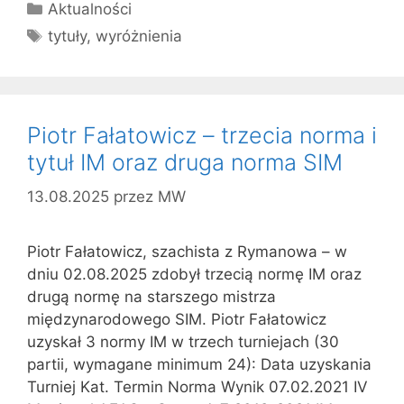
Kategorie
Aktualności
Tagi
tytuły
,
wyróżnienia
Piotr Fałatowicz – trzecia norma i
tytuł IM oraz druga norma SIM
13.08.2025
przez
MW
Piotr Fałatowicz, szachista z Rymanowa – w
dniu 02.08.2025 zdobył trzecią normę IM oraz
drugą normę na starszego mistrza
międzynarodowego SIM. Piotr Fałatowicz
uzyskał 3 normy IM w trzech turniejach (30
partii, wymagane minimum 24): Data uzyskania
Turniej Kat. Termin Norma Wynik 07.02.2021 IV