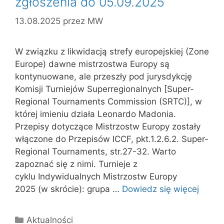
zgłoszenia do 05.09.2025
13.08.2025
przez
MW
W związku z likwidacją strefy europejskiej (Zone
Europe) dawne mistrzostwa Europy są
kontynuowane, ale przeszły pod jurysdykcję
Komisji Turniejów Superregionalnych [Super-
Regional Tournaments Commission (SRTC)], w
której imieniu działa Leonardo Madonia.
Przepisy dotyczące Mistrzostw Europy zostały
włączone do Przepisów ICCF, pkt.1.2.6.2. Super-
Regional Tournaments, str.27-32. Warto
zapoznać się z nimi. Turnieje z
cyklu Indywidualnych Mistrzostw Europy
2025 (w skrócie): grupa …
Dowiedz się więcej
Kategorie
Aktualności