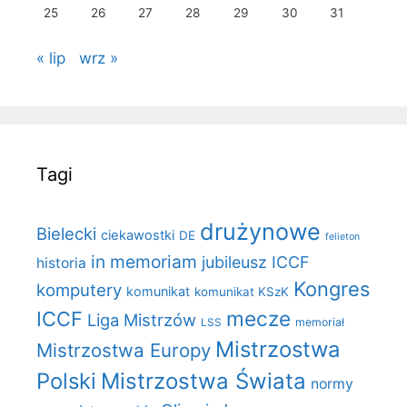
25
26
27
28
29
30
31
« lip
wrz »
Tagi
drużynowe
Bielecki
ciekawostki
DE
felieton
in memoriam
jubileusz ICCF
historia
Kongres
komputery
komunikat
komunikat KSzK
mecze
ICCF
Liga Mistrzów
LSS
memoriał
Mistrzostwa
Mistrzostwa Europy
Polski
Mistrzostwa Świata
normy