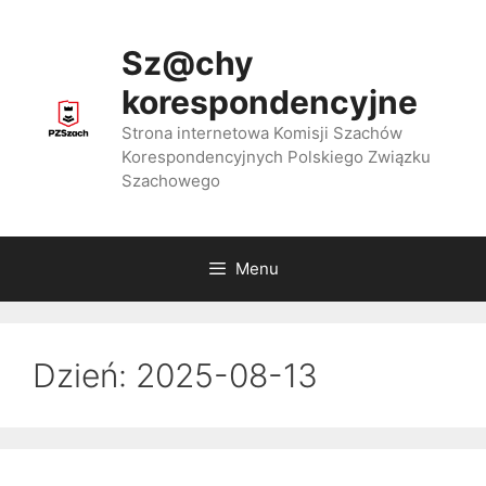
Przejdź
do
Sz@chy
treści
korespondencyjne
Strona internetowa Komisji Szachów
Korespondencyjnych Polskiego Związku
Szachowego
Menu
Dzień:
2025-08-13