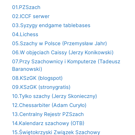
01.PZSzach
02.ICCF serwer
03.Syzygy endgame tablebases
04.Lichess
05.Szachy w Polsce (Przemysław Jahr)
06.W objęciach Caissy (Jerzy Konikowski)
07.Przy Szachownicy i Komputerze (Tadeusz
Baranowski)
08.KSzGK (blogspot)
09.KSzGK (stronygratis)
10.Tylko szachy (Jerzy Skonieczny)
12.Chessarbiter (Adam Curyło)
13.Centralny Rejestr PZSzach
14.Kalendarz szachowy (OTB)
15.Świętokrzyski Związek Szachowy