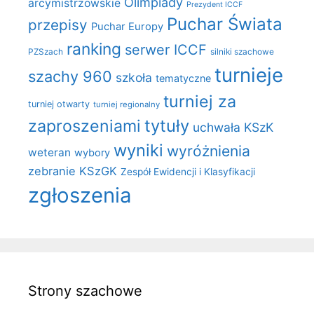
Olimpiady
arcymistrzowskie
Prezydent ICCF
Puchar Świata
przepisy
Puchar Europy
ranking
serwer ICCF
PZSzach
silniki szachowe
turnieje
szachy 960
szkoła
tematyczne
turniej za
turniej otwarty
turniej regionalny
zaproszeniami
tytuły
uchwała KSzK
wyniki
wyróżnienia
weteran
wybory
zebranie KSzGK
Zespół Ewidencji i Klasyfikacji
zgłoszenia
Strony szachowe