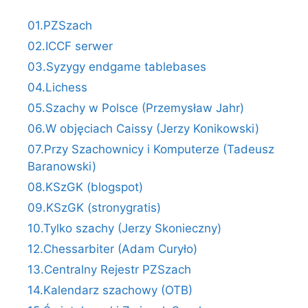
01.PZSzach
02.ICCF serwer
03.Syzygy endgame tablebases
04.Lichess
05.Szachy w Polsce (Przemysław Jahr)
06.W objęciach Caissy (Jerzy Konikowski)
07.Przy Szachownicy i Komputerze (Tadeusz
Baranowski)
08.KSzGK (blogspot)
09.KSzGK (stronygratis)
10.Tylko szachy (Jerzy Skonieczny)
12.Chessarbiter (Adam Curyło)
13.Centralny Rejestr PZSzach
14.Kalendarz szachowy (OTB)