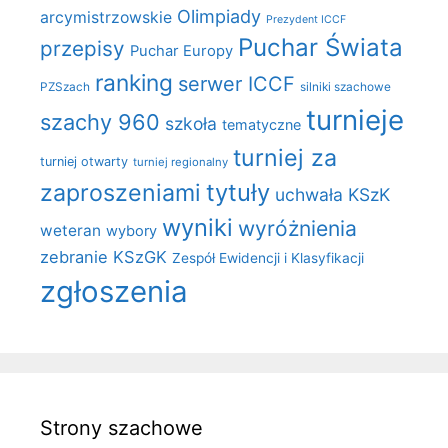
Olimpiady
arcymistrzowskie
Prezydent ICCF
Puchar Świata
przepisy
Puchar Europy
ranking
serwer ICCF
PZSzach
silniki szachowe
turnieje
szachy 960
szkoła
tematyczne
turniej za
turniej otwarty
turniej regionalny
zaproszeniami
tytuły
uchwała KSzK
wyniki
wyróżnienia
weteran
wybory
zebranie KSzGK
Zespół Ewidencji i Klasyfikacji
zgłoszenia
Strony szachowe