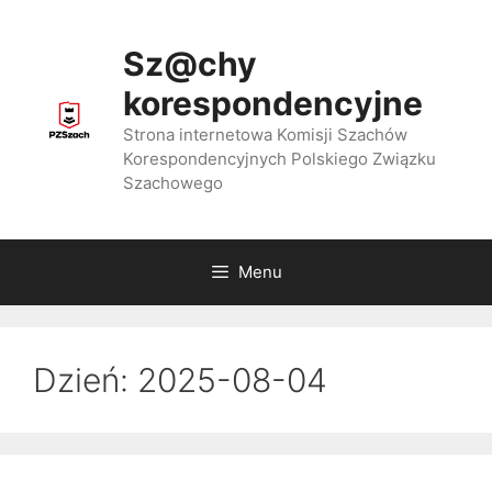
Przejdź
do
Sz@chy
treści
korespondencyjne
Strona internetowa Komisji Szachów
Korespondencyjnych Polskiego Związku
Szachowego
Menu
Dzień:
2025-08-04