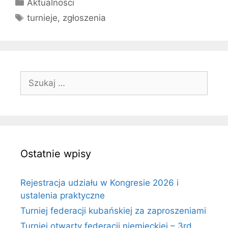
Kategorie
Aktualności
Tagi
turnieje
,
zgłoszenia
Szukaj:
Ostatnie wpisy
Rejestracja udziału w Kongresie 2026 i
ustalenia praktyczne
Turniej federacji kubańskiej za zaproszeniami
Turniej otwarty federacji niemieckiej – 3rd