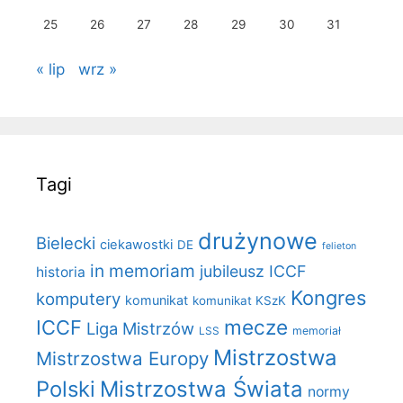
25
26
27
28
29
30
31
« lip
wrz »
Tagi
drużynowe
Bielecki
ciekawostki
DE
felieton
in memoriam
jubileusz ICCF
historia
Kongres
komputery
komunikat
komunikat KSzK
mecze
ICCF
Liga Mistrzów
LSS
memoriał
Mistrzostwa
Mistrzostwa Europy
Polski
Mistrzostwa Świata
normy