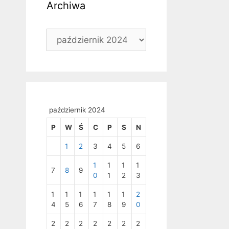
Archiwa
Archiwa
październik 2024
P
W
Ś
C
P
S
N
1
2
3
4
5
6
1
1
1
1
7
8
9
0
1
2
3
1
1
1
1
1
1
2
4
5
6
7
8
9
0
2
2
2
2
2
2
2