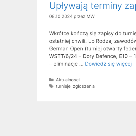
Upływają terminy za
08.10.2024
przez
MW
Wkrótce kończą się zapisy do turni
ostatniej chwili. Lp Rodzaj zawod
German Open (turniej otwarty federa
WSTT/6/24 – Dory Defence, E10 – 1
– eliminacje …
Dowiedz się więcej
Kategorie
Aktualności
Tagi
turnieje
,
zgłoszenia