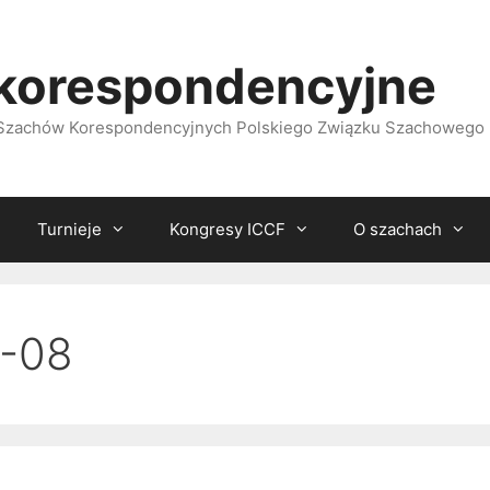
korespondencyjne
i Szachów Korespondencyjnych Polskiego Związku Szachowego
Turnieje
Kongresy ICCF
O szachach
-08