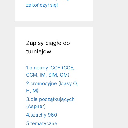
zakończył się!
Zapisy ciągłe do
turniejów
1.o normy ICCF (CCE,
CCM, IM, SIM, GM)
2.promocyjne (klasy O,
H, M)
3.dla początkujących
(Aspirer)
4.szachy 960
5.tematyczne