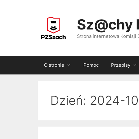
Przejdź
do
Sz@chy 
treści
Strona internetowa Komisj
O stronie
Pomoc
Przepisy
Dzień:
2024-10