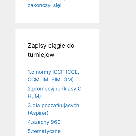
zakończył się!
Zapisy ciągłe do
turniejów
1.o normy ICCF (CCE,
CCM, IM, SIM, GM)
2.promocyjne (klasy O,
H, M)
3.dla początkujących
(Aspirer)
4.szachy 960
5.tematyczne