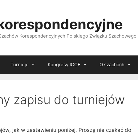
korespondencyjne
i Szachów Korespondencyjnych Polskiego Związku Szachowego
Turnieje
Kongresy ICCF
O szachach
ny zapisu do turniejów
ejów, jak w zestawieniu poniżej. Proszę nie czekać do