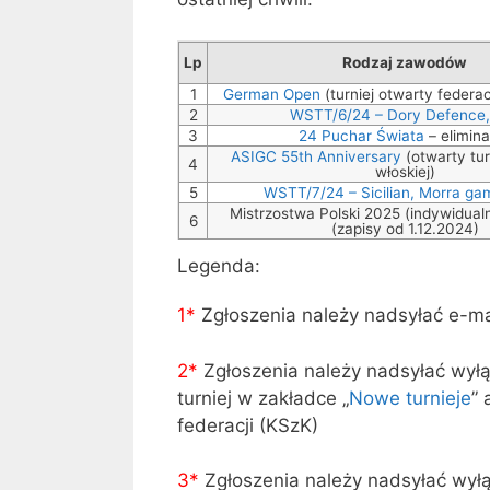
Lp
Rodzaj zawodów
1
German Open
(turniej otwarty federac
2
WSTT/6/24 – Dory Defence,
3
24 Puchar Świata
– elimina
ASIGC 55th Anniversary
(otwarty turn
4
włoskiej)
5
WSTT/7/24 – Sicilian, Morra gam
Mistrzostwa Polski 2025 (indywidual
6
(zapisy od 1.12.2024)
Legenda:
1*
Zgłoszenia należy nadsyłać e-m
2*
Zgłoszenia należy nadsyłać wył
turniej w zakładce „
Nowe turnieje
” 
federacji (KSzK)
3
*
Zgłoszenia należy nadsyłać wył