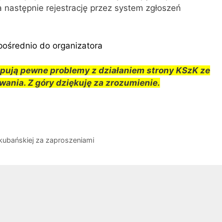
a następnie rejestrację przez system zgłoszeń
pośrednio do organizatora
ują pewne problemy z działaniem strony KSzK ze
ania. Z góry dziękuję za zrozumienie.
 kubańskiej za zaproszeniami