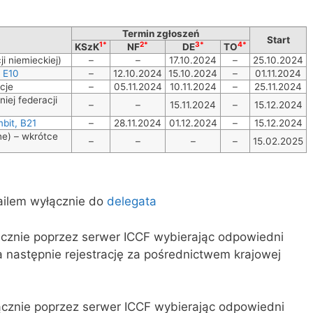
Termin zgłoszeń
Start
1*
2*
3*
4*
KSzK
NF
DE
TO
ji niemieckiej)
–
–
17.10.2024
–
25.10.2024
 E10
–
12.10.2024
15.10.2024
–
01.11.2024
cje
–
05.11.2024
10.11.2024
–
25.11.2024
iej federacji
–
–
15.11.2024
–
15.12.2024
bit, B21
–
28.11.2024
01.12.2024
–
15.12.2024
ne) – wkrótce
–
–
–
–
15.02.2025
ailem wyłącznie do
delegata
ącznie poprzez serwer ICCF wybierając odpowiedni
a następnie rejestrację za pośrednictwem krajowej
ącznie poprzez serwer ICCF wybierając odpowiedni