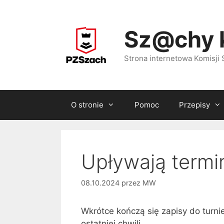
Przejdź
do
Sz@chy 
treści
Strona internetowa Komisj
O stronie
Pomoc
Przepisy
Upływają termi
08.10.2024
przez
MW
Wkrótce kończą się zapisy do turni
ostatniej chwili.