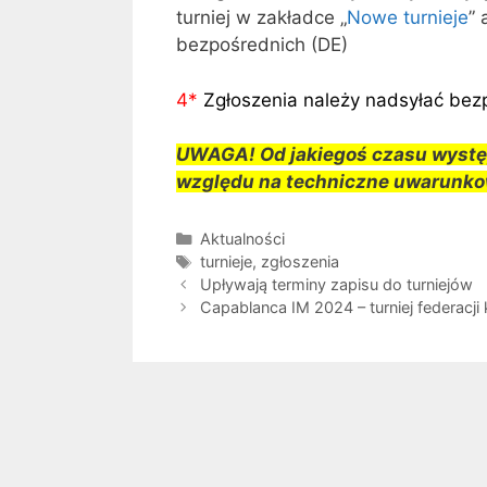
turniej w zakładce „
Nowe turnieje
” 
bezpośrednich (DE)
4
*
Zgłoszenia należy nadsyłać bez
UWAGA! Od jakiegoś czasu występ
względu na techniczne uwarunkow
Kategorie
Aktualności
Tagi
turnieje
,
zgłoszenia
Upływają terminy zapisu do turniejów
Capablanca IM 2024 – turniej federacji